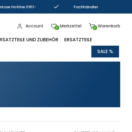
nlose Hotline 0911-
Fachhändler
793337
Kompetenz
Account
Merkzettel
Warenkorb
0
0
RSATZTEILE UND ZUBEHÖR
ERSATZTEILE
SALE %