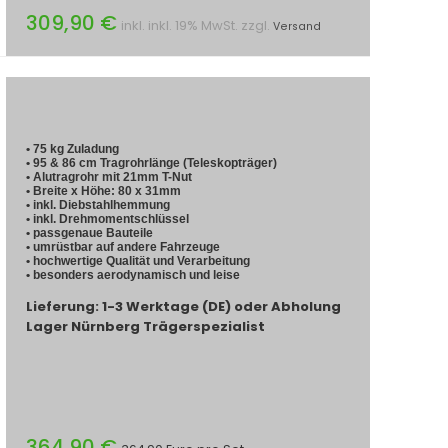
309,90 €
inkl. inkl. 19% MwSt. zzgl.
Versand
• 75 kg Zuladung
• 95 & 86 cm Tragrohrlänge (Teleskopträger)
• Alutragrohr mit 21mm T-Nut
• Breite x Höhe: 80 x 31mm
• inkl. Diebstahlhemmung
• inkl. Drehmomentschlüssel
• passgenaue Bauteile
• umrüstbar auf andere Fahrzeuge
• hochwertige Qualität und Verarbeitung
• besonders aerodynamisch und leise
Lieferung: 1-3 Werktage (DE) oder Abholung
Lager Nürnberg Trägerspezialist
364,90 €