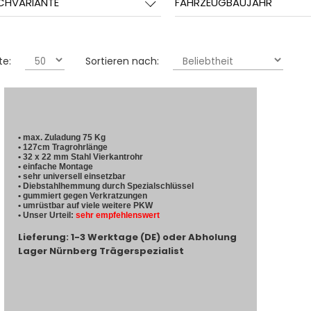
CHVARIANTE
FAHRZEUGBAUJAHR
te:
Sortieren nach:
• max. Zuladung 75 Kg
• 127cm Tragrohrlänge
• 32 x 22 mm Stahl Vierkantrohr
• einfache Montage
• sehr universell einsetzbar
• Diebstahlhemmung durch Spezialschlüssel
• gummiert gegen Verkratzungen
• umrüstbar auf viele weitere PKW
• Unser Urteil:
sehr empfehlenswert
Lieferung: 1-3 Werktage (DE) oder Abholung
Lager Nürnberg Trägerspezialist