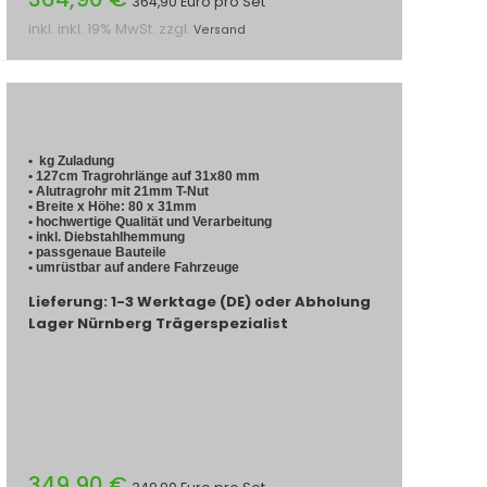
364,90 Euro pro Set
inkl. inkl. 19% MwSt. zzgl.
Versand
• kg Zuladung
• 127cm Tragrohrlänge auf 31x80 mm
• Alutragrohr mit 21mm T-Nut
• Breite x Höhe: 80 x 31mm
• hochwertige Qualität und Verarbeitung
• inkl. Diebstahlhemmung
• passgenaue Bauteile
• umrüstbar auf andere Fahrzeuge
Lieferung: 1-3 Werktage (DE) oder Abholung
Lager Nürnberg Trägerspezialist
349,90 €