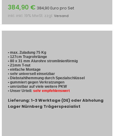
384,90 €
384,90 Euro pro Set
inkl. inkl. 19% MwSt. zzgl.
Versand
• max. Zuladung 75 Kg
• 127cm Tragrohrlänge
• 80 x 31 mm Alurohre stromlinienförmig
• 21mm T-nut
• einfache Montage
• sehr universell einsetzbar
• Diebstahlhemmung durch Spezialschlüssel
• gummiert gegen Verkratzungen
• umrüstbar auf viele weitere PKW
• Unser Urteil:
sehr empfehlenswert
Lieferung: 1-3 Werktage (DE) oder Abholung
Lager Nürnberg Trägerspezialist