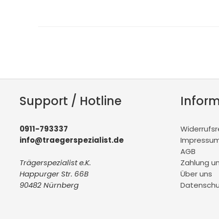
Support / Hotline
Infor
0911-793337
Widerrufs
info@traegerspezialist.de
Impressu
AGB
Trägerspezialist e.K.
Zahlung u
Happurger Str. 66B
Über uns
90482 Nürnberg
Datenschu