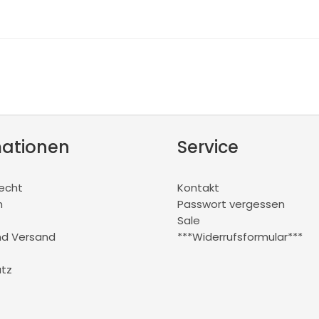
mationen
Service
recht
Kontakt
m
Passwort vergessen
Sale
nd Versand
***Widerrufsformular***
tz