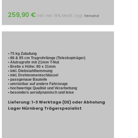
259,90 €
inkl. inkl. 19% MwSt. zzgl.
Versand
• 75 kg Zuladung
• 86 & 95 cm Tragrohrlänge (Teleskopträger)
• Alutragrohr mit 21mm T-Nut
• Breite x Höhe: 80 x 31mm
• inkl. Diebstahlhemmung
• inkl. Drehmomentschlüssel
• passgenaue Bauteile
• umrüstbar auf andere Fahrzeuge
• hochwertige Qualität und Verarbeitung
• besonders aerodynamisch und leise
Lieferung: 1-3 Werktage (DE) oder Abholung
Lager Nürnberg Trägerspezialist