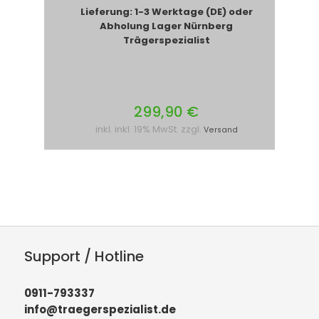
Lieferung: 1-3 Werktage (DE) oder
Abholung Lager Nürnberg
Trägerspezialist
299,90 €
inkl. inkl. 19% MwSt. zzgl.
Versand
Support / Hotline
0911-793337
info@traegerspezialist.de