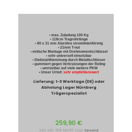
• max. Zuladung 100 Kg
• 118cm Tragrohrlänge
• 80 x 31 mm Alurohre stromlinienförmig
• 21mm T-nut
• einfache Montage mit Drehmomentschlüssel
• sehr universell einsetzbar
• Diebstahlhemmung durch Metallschlösser
• gummiert gegen Verkratzungen der Reling
• umrüstbar auf viele weitere PKW
• Unser Urteil:
sehr empfehlenswert
Lieferung: 1-3 Werktage (DE) oder
Abholung Lager Nürnberg
Trägerspezialist
259,90 €
inkl. inkl. 19% MwSt. zzgl.
Versand