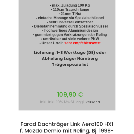
• max. Zuladung 100 Kg
• 110cm Tragrohrlänge
• 21mm T-Nut
• einfache Montage via Spezialschlüssel
• sehr universell einsetzbar
• Diebstahlhemmung durch Spezialschlüssel
• hochwertiges Aluminiumdesign
• gummiert gegen Verkratzungen der Reling
• umrüstbar auf viele weitere PKW
• Unser Urteil:
sehr empfehlenswert
Lieferung: 1-3 Werktage (DE) oder
Abholung Lager Nürnberg
Trägerspezialist
109,90 €
inkl. inkl. 19% MwSt. zzgl.
Versand
Farad Dachträger Link Aero100 HX1
f. Mazda Demio mit Reling, Bj. 1998-