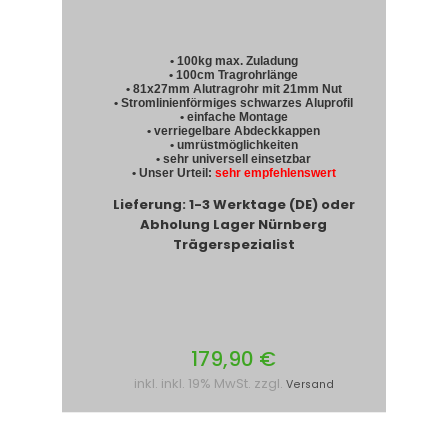
• 100kg max. Zuladung
• 100cm Tragrohrlänge
• 81x27mm Alutragrohr mit 21mm Nut
• Stromlinienförmiges schwarzes Aluprofil
• einfache Montage
• verriegelbare Abdeckkappen
• umrüstmöglichkeiten
• sehr universell einsetzbar
• Unser Urteil:
sehr empfehlenswert
Lieferung: 1-3 Werktage (DE) oder
Abholung Lager Nürnberg
Trägerspezialist
179,90 €
inkl. inkl. 19% MwSt. zzgl.
Versand