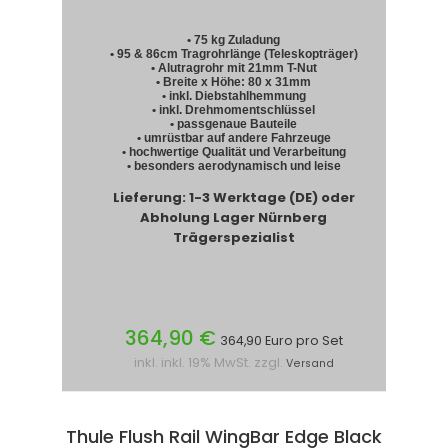
• 75 kg Zuladung
• 95 & 86cm Tragrohrlänge (Teleskopträger)
• Alutragrohr mit 21mm T-Nut
• Breite x Höhe: 80 x 31mm
• inkl. Diebstahlhemmung
• inkl. Drehmomentschlüssel
• passgenaue Bauteile
• umrüstbar auf andere Fahrzeuge
• hochwertige Qualität und Verarbeitung
• besonders aerodynamisch und leise
Lieferung: 1-3 Werktage (DE) oder
Abholung Lager Nürnberg
Trägerspezialist
364,90 €
364,90 Euro pro Set
inkl. inkl. 19% MwSt. zzgl.
Versand
Thule Flush Rail WingBar Edge Black