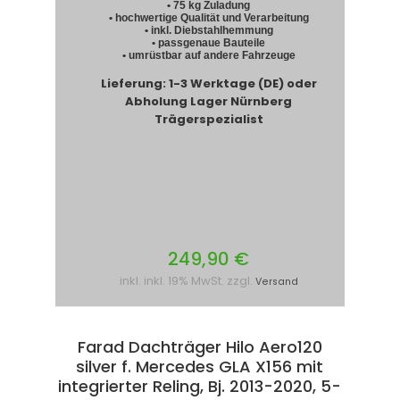
• 75 kg Zuladung
• hochwertige Qualität und Verarbeitung
• inkl. Diebstahlhemmung
• passgenaue Bauteile
• umrüstbar auf andere Fahrzeuge
Lieferung: 1-3 Werktage (DE) oder
Abholung Lager Nürnberg
Trägerspezialist
249,90 €
inkl. inkl. 19% MwSt. zzgl.
Versand
Farad Dachträger Hilo Aero120
silver f. Mercedes GLA X156 mit
integrierter Reling, Bj. 2013-2020, 5-