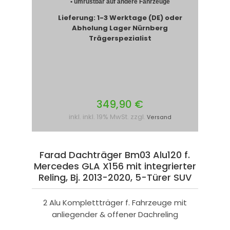
• umrüstbar auf andere Fahrzeuge
Lieferung: 1-3 Werktage (DE) oder
Abholung Lager Nürnberg
Trägerspezialist
349,90 €
inkl. inkl. 19% MwSt. zzgl.
Versand
Farad Dachträger Bm03 Alu120 f.
Mercedes GLA X156 mit integrierter
Reling, Bj. 2013-2020, 5-Türer SUV
2 Alu Komplettträger f. Fahrzeuge mit
anliegender & offener Dachreling