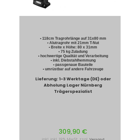
• 118cm Tragrohrlänge auf 31x80 mm
• Alutragrohr mit 21mm T-Nut
• Breite x Höhe: 80 x 31mm
• 75 kg Zuladung
• hochwertige Qualität und Verarbeitung
• inkl. Diebstahlhemmung
• passgenaue Bauteile
• umrüstbar auf andere Fahrzeuge
Lieferung: 1-3 Werktage (DE) oder
Abholung Lager Nürnberg
Trägerspezialist
309,90 €
inkl. inkl. 19% MwSt. zzgl.
Versand