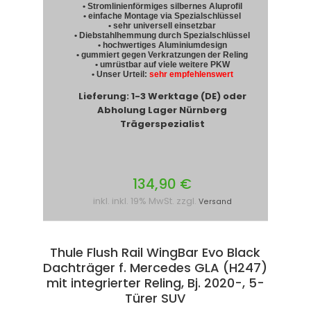
• Stromlinienförmiges silbernes Aluprofil
• einfache Montage via Spezialschlüssel
• sehr universell einsetzbar
• Diebstahlhemmung durch Spezialschlüssel
• hochwertiges Aluminiumdesign
• gummiert gegen Verkratzungen der Reling
• umrüstbar auf viele weitere PKW
• Unser Urteil:
sehr empfehlenswert
Lieferung: 1-3 Werktage (DE) oder
Abholung Lager Nürnberg
Trägerspezialist
134,90 €
inkl. inkl. 19% MwSt. zzgl.
Versand
Thule Flush Rail WingBar Evo Black
Dachträger f. Mercedes GLA (H247)
mit integrierter Reling, Bj. 2020-, 5-
Türer SUV