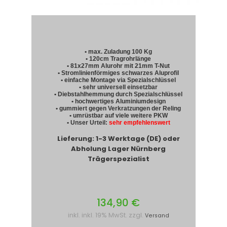
• max. Zuladung 100 Kg
• 120cm Tragrohrlänge
• 81x27mm Alurohr mit 21mm T-Nut
• Stromlinienförmiges schwarzes Aluprofil
• einfache Montage via Spezialschlüssel
• sehr universell einsetzbar
• Diebstahlhemmung durch Spezialschlüssel
• hochwertiges Aluminiumdesign
• gummiert gegen Verkratzungen der Reling
• umrüstbar auf viele weitere PKW
• Unser Urteil:
sehr empfehlenswert
Lieferung: 1-3 Werktage (DE) oder
Abholung Lager Nürnberg
Trägerspezialist
134,90 €
inkl. inkl. 19% MwSt. zzgl.
Versand