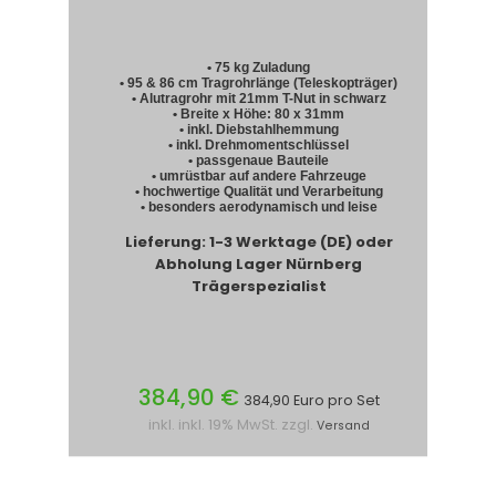
• 75 kg Zuladung
• 95 & 86 cm Tragrohrlänge (Teleskopträger)
• Alutragrohr mit 21mm T-Nut in schwarz
• Breite x Höhe: 80 x 31mm
• inkl. Diebstahlhemmung
• inkl. Drehmomentschlüssel
• passgenaue Bauteile
• umrüstbar auf andere Fahrzeuge
• hochwertige Qualität und Verarbeitung
• besonders aerodynamisch und leise
Lieferung: 1-3 Werktage (DE) oder
Abholung Lager Nürnberg
Trägerspezialist
384,90 €
384,90 Euro pro Set
inkl. inkl. 19% MwSt. zzgl.
Versand