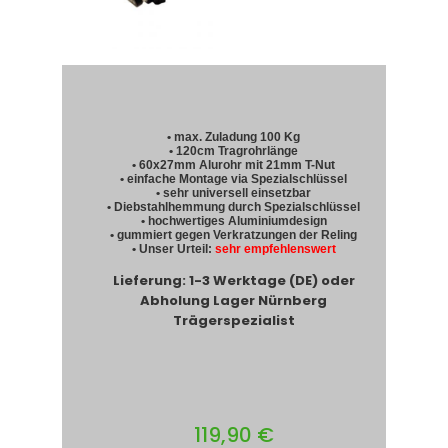
• max. Zuladung 100 Kg
• 120cm Tragrohrlänge
• 60x27mm Alurohr mit 21mm T-Nut
• einfache Montage via Spezialschlüssel
• sehr universell einsetzbar
• Diebstahlhemmung durch Spezialschlüssel
• hochwertiges Aluminiumdesign
• gummiert gegen Verkratzungen der Reling
• Unser Urteil:
sehr empfehlenswert
Lieferung: 1-3 Werktage (DE) oder
Abholung Lager Nürnberg
Trägerspezialist
119,90 €