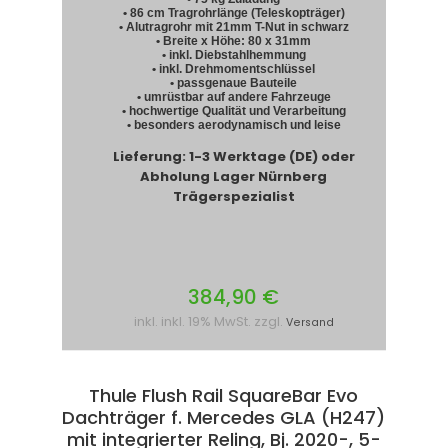
• 86 cm Tragrohrlänge (Teleskopträger)
• Alutragrohr mit 21mm T-Nut in schwarz
• Breite x Höhe: 80 x 31mm
• inkl. Diebstahlhemmung
• inkl. Drehmomentschlüssel
• passgenaue Bauteile
• umrüstbar auf andere Fahrzeuge
• hochwertige Qualität und Verarbeitung
• besonders aerodynamisch und leise
Lieferung: 1-3 Werktage (DE) oder
Abholung Lager Nürnberg
Trägerspezialist
384,90 €
inkl. inkl. 19% MwSt. zzgl.
Versand
Thule Flush Rail SquareBar Evo
Dachträger f. Mercedes GLA (H247)
mit integrierter Reling, Bj. 2020-, 5-