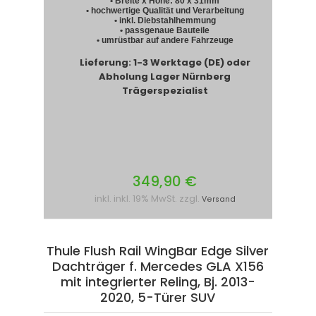
• Breite x Höhe: 80 x 31mm
• hochwertige Qualität und Verarbeitung
• inkl. Diebstahlhemmung
• passgenaue Bauteile
• umrüstbar auf andere Fahrzeuge
Lieferung: 1-3 Werktage (DE) oder
Abholung Lager Nürnberg
Trägerspezialist
349,90 €
inkl. inkl. 19% MwSt. zzgl.
Versand
Thule Flush Rail WingBar Edge Silver
Dachträger f. Mercedes GLA X156
mit integrierter Reling, Bj. 2013-
2020, 5-Türer SUV