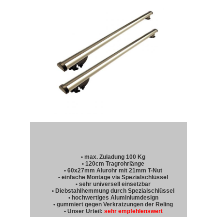
• max. Zuladung 100 Kg
• 120cm Tragrohrlänge
• 60x27mm Alurohr mit 21mm T-Nut
• einfache Montage via Spezialschlüssel
• sehr universell einsetzbar
• Diebstahlhemmung durch Spezialschlüssel
• hochwertiges Aluminiumdesign
• gummiert gegen Verkratzungen der Reling
• Unser Urteil:
sehr empfehlenswert