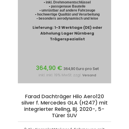
• inkl. Drehmomentschlüssel
• passgenaue Bauteile
• umrüstbar auf andere Fahrzeuge
• hochwertige Qualität und Verarbeitung
• besonders aerodynamisch und leise
Lieferung: 1-3 Werktage (DE) oder
Abholung Lager Nürnberg
Trägerspezialist
364,90 €
364,90 Euro pro Set
inkl. inkl. 19% MwSt. zzgl.
Versand
Farad Dachträger Hilo Aero120
silver f. Mercedes GLA (H247) mit
integrierter Reling, Bj. 2020-, 5-
Türer SUV