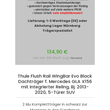
• hochwertiges Aluminiumdesign
• gummiert gegen Verkratzungen der Reling
• umrüstbar auf viele weitere PKW
• Unser Urteil:
sehr empfehlenswert
Lieferung: 1-3 Werktage (DE) oder
Abholung Lager Nürnberg
Trägerspezialist
134,90 €
inkl. inkl. 19% MwSt. zzgl.
Versand
Thule Flush Rail WingBar Evo Black
Dachträger f. Mercedes GLA X156
mit integrierter Reling, Bj. 2013-
2020, 5-Türer SUV
2 Alu Komplettträger in schwarz zur
Montage in den Türrahmen