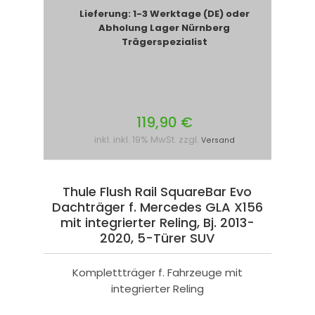
Lieferung: 1-3 Werktage (DE) oder
Abholung Lager Nürnberg
Trägerspezialist
119,90 €
inkl. inkl. 19% MwSt. zzgl.
Versand
Thule Flush Rail SquareBar Evo
Dachträger f. Mercedes GLA X156
mit integrierter Reling, Bj. 2013-
2020, 5-Türer SUV
Komplettträger f. Fahrzeuge mit
integrierter Reling