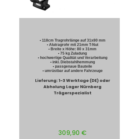
• 118cm Tragrohrlänge auf 31x80 mm
• Alutragrohr mit 21mm T-Nut
• Breite x Höhe: 80 x 31mm
• 75 kg Zuladung
• hochwertige Qualität und Verarbeitung
• inkl. Diebstahlhemmung
• passgenaue Bauteile
• umrüstbar auf andere Fahrzeuge
Lieferung: 1-3 Werktage (DE) oder
Abholung Lager Nürnberg
Trägerspezialist
309,90 €