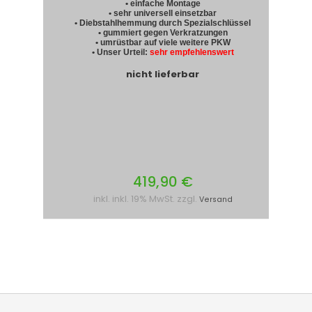
• einfache Montage
• sehr universell einsetzbar
• Diebstahlhemmung durch Spezialschlüssel
• gummiert gegen Verkratzungen
• umrüstbar auf viele weitere PKW
• Unser Urteil:
sehr empfehlenswert
nicht lieferbar
419,90 €
inkl. inkl. 19% MwSt. zzgl.
Versand