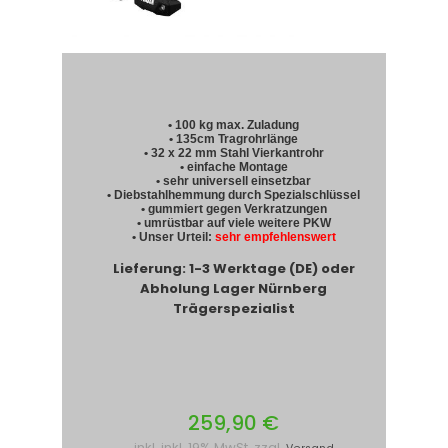
• 100 kg max. Zuladung
• 135cm Tragrohrlänge
• 32 x 22 mm Stahl Vierkantrohr
• einfache Montage
• sehr universell einsetzbar
• Diebstahlhemmung durch Spezialschlüssel
• gummiert gegen Verkratzungen
• umrüstbar auf viele weitere PKW
• Unser Urteil:
sehr empfehlenswert
Lieferung: 1-3 Werktage (DE) oder
Abholung Lager Nürnberg
Trägerspezialist
259,90 €
inkl. inkl. 19% MwSt. zzgl.