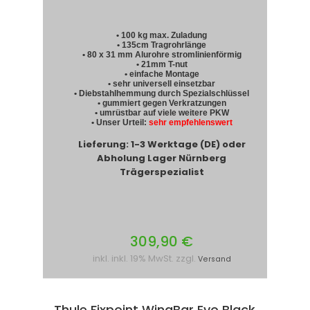
• 100 kg max. Zuladung
• 135cm Tragrohrlänge
• 80 x 31 mm Alurohre stromlinienförmig
• 21mm T-nut
• einfache Montage
• sehr universell einsetzbar
• Diebstahlhemmung durch Spezialschlüssel
• gummiert gegen Verkratzungen
• umrüstbar auf viele weitere PKW
• Unser Urteil:
sehr empfehlenswert
Lieferung: 1-3 Werktage (DE) oder
Abholung Lager Nürnberg
Trägerspezialist
309,90 €
inkl. inkl. 19% MwSt. zzgl.
Versand
Thule Fixpoint WingBar Evo Black