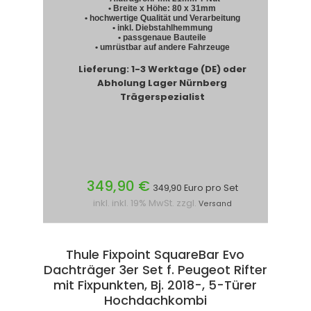
• Breite x Höhe: 80 x 31mm
• hochwertige Qualität und Verarbeitung
• inkl. Diebstahlhemmung
• passgenaue Bauteile
• umrüstbar auf andere Fahrzeuge
Lieferung: 1-3 Werktage (DE) oder
Abholung Lager Nürnberg
Trägerspezialist
349,90 €
349,90 Euro pro Set
inkl. inkl. 19% MwSt. zzgl.
Versand
Thule Fixpoint SquareBar Evo
Dachträger 3er Set f. Peugeot Rifter
mit Fixpunkten, Bj. 2018-, 5-Türer
Hochdachkombi