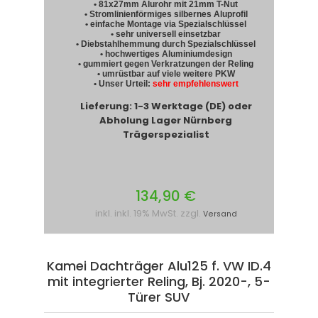
• 81x27mm Alurohr mit 21mm T-Nut
• Stromlinienförmiges silbernes Aluprofil
• einfache Montage via Spezialschlüssel
• sehr universell einsetzbar
• Diebstahlhemmung durch Spezialschlüssel
• hochwertiges Aluminiumdesign
• gummiert gegen Verkratzungen der Reling
• umrüstbar auf viele weitere PKW
• Unser Urteil:
sehr empfehlenswert
Lieferung: 1-3 Werktage (DE) oder
Abholung Lager Nürnberg
Trägerspezialist
134,90 €
inkl. inkl. 19% MwSt. zzgl.
Versand
Kamei Dachträger Alu125 f. VW ID.4
mit integrierter Reling, Bj. 2020-, 5-
Türer SUV