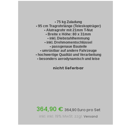
• 75 kg Zuladung
• 95 cm Tragrohrlänge (Teleskopträger)
• Alutragrohr mit 21mm T-Nut
• Breite x Höhe: 80 x 31mm
• inkl. Diebstahlhemmung
• inkl. Drehmomentschlüssel
• passgenaue Bauteile
• umrüstbar auf andere Fahrzeuge
• hochwertige Qualität und Verarbeitung
• besonders aerodynamisch und leise
nicht lieferbar
364,90 €
364,90 Euro pro Set
inkl. inkl. 19% MwSt. zzgl.
Versand