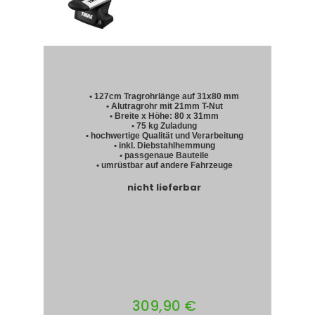
• 127cm Tragrohrlänge auf 31x80 mm
• Alutragrohr mit 21mm T-Nut
• Breite x Höhe: 80 x 31mm
• 75 kg Zuladung
• hochwertige Qualität und Verarbeitung
• inkl. Diebstahlhemmung
• passgenaue Bauteile
• umrüstbar auf andere Fahrzeuge
nicht lieferbar
309,90 €