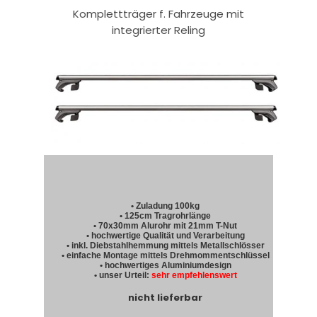
Komplettträger f. Fahrzeuge mit
integrierter Reling
• Zuladung 100kg
• 125cm Tragrohrlänge
• 70x30mm Alurohr mit 21mm T-Nut
• hochwertige Qualität und Verarbeitung
• inkl. Diebstahlhemmung mittels Metallschlösser
• einfache Montage mittels Drehmommentschlüssel
• hochwertiges Aluminiumdesign
• unser Urteil:
sehr empfehlenswert
nicht lieferbar