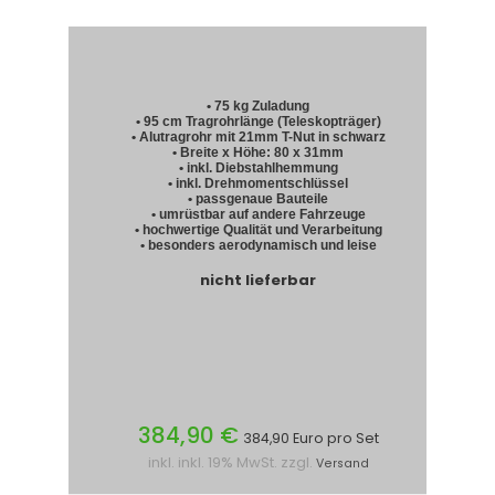
• 75 kg Zuladung
• 95 cm Tragrohrlänge (Teleskopträger)
• Alutragrohr mit 21mm T-Nut in schwarz
• Breite x Höhe: 80 x 31mm
• inkl. Diebstahlhemmung
• inkl. Drehmomentschlüssel
• passgenaue Bauteile
• umrüstbar auf andere Fahrzeuge
• hochwertige Qualität und Verarbeitung
• besonders aerodynamisch und leise
nicht lieferbar
384,90 €
384,90 Euro pro Set
inkl. inkl. 19% MwSt. zzgl.
Versand