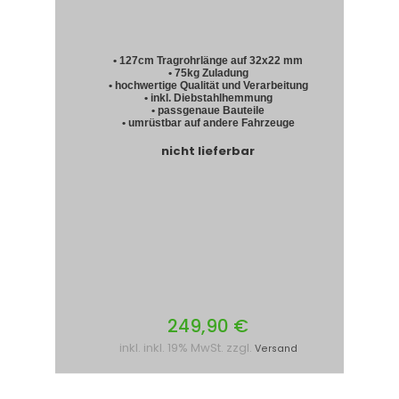
• 127cm Tragrohrlänge auf 32x22 mm
• 75kg Zuladung
• hochwertige Qualität und Verarbeitung
• inkl. Diebstahlhemmung
• passgenaue Bauteile
• umrüstbar auf andere Fahrzeuge
nicht lieferbar
249,90 €
inkl. inkl. 19% MwSt. zzgl.
Versand