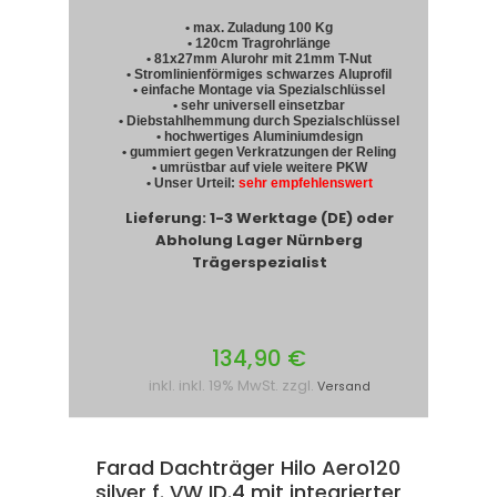
• max. Zuladung 100 Kg
• 120cm Tragrohrlänge
• 81x27mm Alurohr mit 21mm T-Nut
• Stromlinienförmiges schwarzes Aluprofil
• einfache Montage via Spezialschlüssel
• sehr universell einsetzbar
• Diebstahlhemmung durch Spezialschlüssel
• hochwertiges Aluminiumdesign
• gummiert gegen Verkratzungen der Reling
• umrüstbar auf viele weitere PKW
• Unser Urteil:
sehr empfehlenswert
Lieferung: 1-3 Werktage (DE) oder
Abholung Lager Nürnberg
Trägerspezialist
134,90 €
inkl. inkl. 19% MwSt. zzgl.
Versand
Farad Dachträger Hilo Aero120
silver f. VW ID.4 mit integrierter