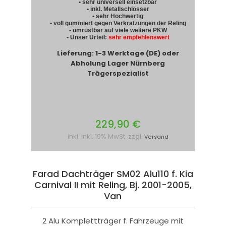
• sehr universell einsetzbar
• inkl. Metallschlösser
• sehr Hochwertig
• voll gummiert gegen Verkratzungen der Reling
• umrüstbar auf viele weitere PKW
• Unser Urteil:
sehr empfehlenswert
Lieferung: 1-3 Werktage (DE) oder
Abholung Lager Nürnberg
Trägerspezialist
229,90 €
inkl. inkl. 19% MwSt. zzgl.
Versand
Farad Dachträger SM02 Alu110 f. Kia
Carnival II mit Reling, Bj. 2001-2005,
Van
2 Alu Komplettträger f. Fahrzeuge mit