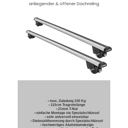
anliegender & offener Dachreling
• max. Zuladung 100 Kg
• 110cm Tragrohrlänge
• 21mm T-Nut
• einfache Montage via Spezialschlüssel
• sehr universell einsetzbar
• Diebstahlhemmung durch Spezialschlüssel
• hochwertiges Aluminiumdesign