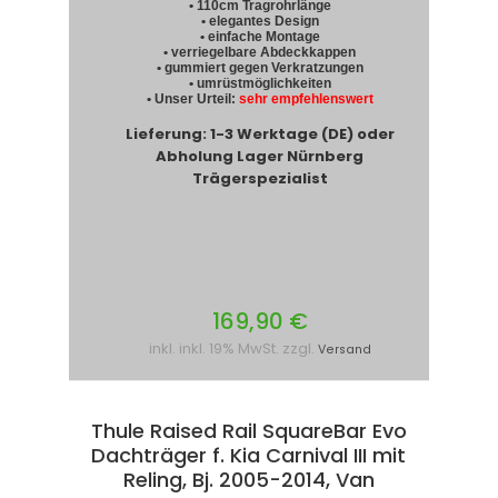
• 110cm Tragrohrlänge
• elegantes Design
• einfache Montage
• verriegelbare Abdeckkappen
• gummiert gegen Verkratzungen
• umrüstmöglichkeiten
• Unser Urteil:
sehr empfehlenswert
Lieferung: 1-3 Werktage (DE) oder
Abholung Lager Nürnberg
Trägerspezialist
169,90 €
inkl. inkl. 19% MwSt. zzgl.
Versand
Thule Raised Rail SquareBar Evo
Dachträger f. Kia Carnival III mit
Reling, Bj. 2005-2014, Van