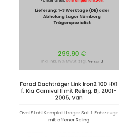
• Unser Urteil:
sehr empfehlenswert
Lieferung: 1-3 Werktage (DE) oder
Abholung Lager Nürnberg
Trägerspezialist
299,90 €
inkl. inkl. 19% MwSt. zzgl.
Versand
Farad Dachträger Link Iron2 100 HX1
f. Kia Carnival II mit Reling, Bj. 2001-
2005, Van
Oval Stahl Komplettträger Set f. Fahrzeuge
mit offener Reling