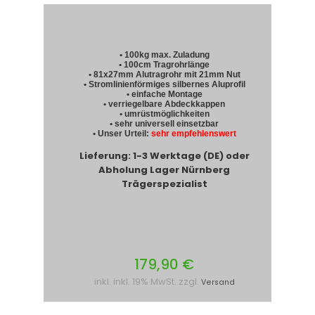
• 100kg max. Zuladung
• 100cm Tragrohrlänge
• 81x27mm Alutragrohr mit 21mm Nut
• Stromlinienförmiges silbernes Aluprofil
• einfache Montage
• verriegelbare Abdeckkappen
• umrüstmöglichkeiten
• sehr universell einsetzbar
• Unser Urteil:
sehr empfehlenswert
Lieferung: 1-3 Werktage (DE) oder
Abholung Lager Nürnberg
Trägerspezialist
179,90 €
inkl. inkl. 19% MwSt. zzgl.
Versand