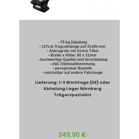
• 75 kg Zuladung
• 127cm Tragrohrlänge auf 31x80 mm
• Alutragrohr mit 21mm T-Nut
• Breite x Höhe: 80 x 31mm
• hochwertige Qualität und Verarbeitung
• inkl. Diebstahlhemmung
• passgenaue Bauteile
• umrüstbar auf andere Fahrzeuge
Lieferung: 1-3 Werktage (DE) oder
Abholung Lager Nürnberg
Trägerspezialist
349,90 €