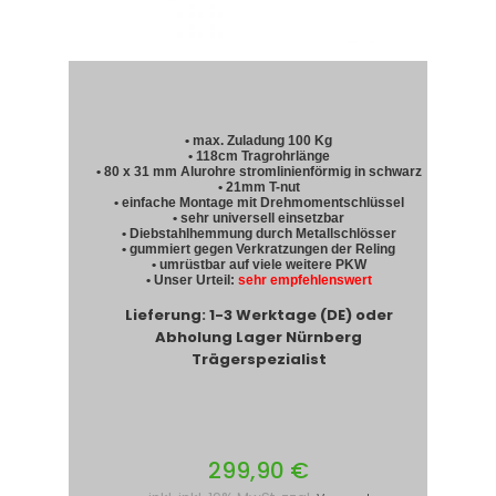
• max. Zuladung 100 Kg
• 118cm Tragrohrlänge
• 80 x 31 mm Alurohre stromlinienförmig in schwarz
• 21mm T-nut
• einfache Montage mit Drehmomentschlüssel
• sehr universell einsetzbar
• Diebstahlhemmung durch Metallschlösser
• gummiert gegen Verkratzungen der Reling
• umrüstbar auf viele weitere PKW
• Unser Urteil:
sehr empfehlenswert
Lieferung: 1-3 Werktage (DE) oder
Abholung Lager Nürnberg
Trägerspezialist
299,90 €