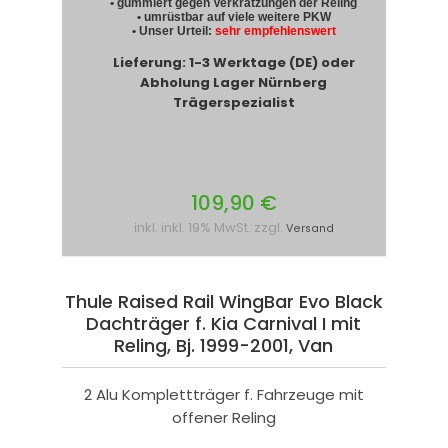
• gummiert gegen Verkratzungen der Reling
• umrüstbar auf viele weitere PKW
• Unser Urteil:
sehr empfehlenswert
Lieferung: 1-3 Werktage (DE) oder
Abholung Lager Nürnberg
Trägerspezialist
109,90 €
inkl. inkl. 19% MwSt. zzgl.
Versand
Thule Raised Rail WingBar Evo Black
Dachträger f. Kia Carnival I mit
Reling, Bj. 1999-2001, Van
2 Alu Komplettträger f. Fahrzeuge mit
offener Reling