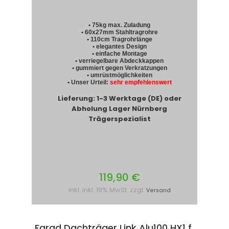
• 75kg max. Zuladung
• 60x27mm Stahltragrohre
• 110cm Tragrohrlänge
• elegantes Design
• einfache Montage
• verriegelbare Abdeckkappen
• gummiert gegen Verkratzungen
• umrüstmöglichkeiten
• Unser Urteil:
sehr empfehlenswert
Lieferung: 1-3 Werktage (DE) oder
Abholung Lager Nürnberg
Trägerspezialist
119,90 €
inkl. inkl. 19% MwSt. zzgl.
Versand
Farad Dachträger Link Alu100 HX1 f.