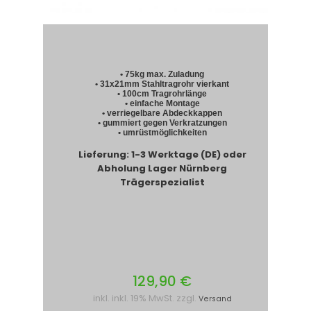
• 75kg max. Zuladung
• 31x21mm Stahltragrohr vierkant
• 100cm Tragrohrlänge
• einfache Montage
• verriegelbare Abdeckkappen
• gummiert gegen Verkratzungen
• umrüstmöglichkeiten
Lieferung: 1-3 Werktage (DE) oder
Abholung Lager Nürnberg
Trägerspezialist
129,90 €
inkl. inkl. 19% MwSt. zzgl.
Versand