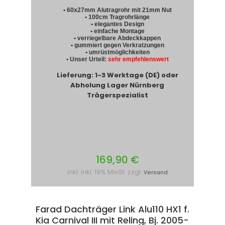
• 60x27mm Alutragrohr mit 21mm Nut
• 100cm Tragrohrlänge
• elegantes Design
• einfache Montage
• verriegelbare Abdeckkappen
• gummiert gegen Verkratzungen
• umrüstmöglichkeiten
• Unser Urteil:
sehr empfehlenswert
Lieferung: 1-3 Werktage (DE) oder
Abholung Lager Nürnberg
Trägerspezialist
169,90 €
inkl. inkl. 19% MwSt. zzgl.
Versand
Farad Dachträger Link Alu110 HX1 f.
Kia Carnival III mit Reling, Bj. 2005-