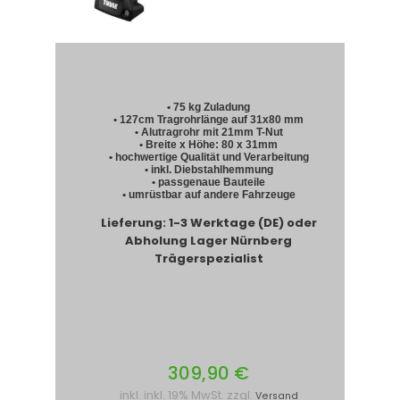
• 75 kg Zuladung
• 127cm Tragrohrlänge auf 31x80 mm
• Alutragrohr mit 21mm T-Nut
• Breite x Höhe: 80 x 31mm
• hochwertige Qualität und Verarbeitung
• inkl. Diebstahlhemmung
• passgenaue Bauteile
• umrüstbar auf andere Fahrzeuge
Lieferung: 1-3 Werktage (DE) oder
Abholung Lager Nürnberg
Trägerspezialist
309,90 €
inkl. inkl. 19% MwSt. zzgl.
Versand