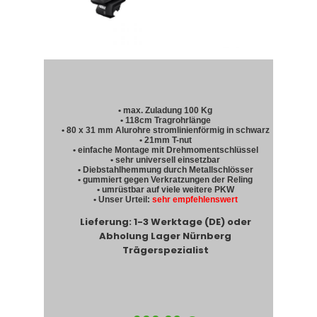
• max. Zuladung 100 Kg
• 118cm Tragrohrlänge
• 80 x 31 mm Alurohre stromlinienförmig in schwarz
• 21mm T-nut
• einfache Montage mit Drehmomentschlüssel
• sehr universell einsetzbar
• Diebstahlhemmung durch Metallschlösser
• gummiert gegen Verkratzungen der Reling
• umrüstbar auf viele weitere PKW
• Unser Urteil:
sehr empfehlenswert
Lieferung: 1-3 Werktage (DE) oder
Abholung Lager Nürnberg
Trägerspezialist