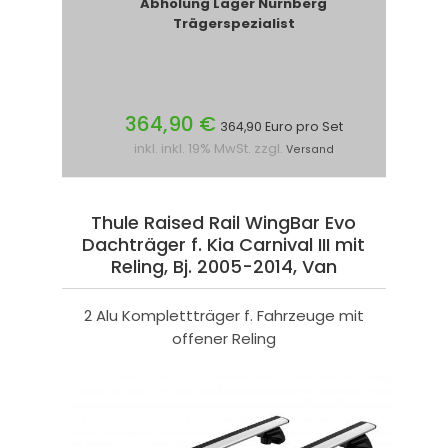
Abholung Lager Nürnberg
Trägerspezialist
364,90 €
364,90 Euro pro Set
inkl. inkl. 19% MwSt. zzgl.
Versand
Thule Raised Rail WingBar Evo
Dachträger f. Kia Carnival III mit
Reling, Bj. 2005-2014, Van
2 Alu Komplettträger f. Fahrzeuge mit
offener Reling