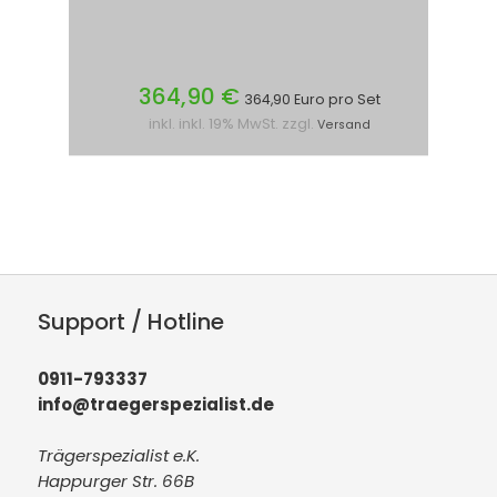
364,90 €
364,90 Euro pro Set
inkl. inkl. 19% MwSt. zzgl.
Versand
Support / Hotline
0911-793337
info@traegerspezialist.de
Trägerspezialist e.K.
Happurger Str. 66B