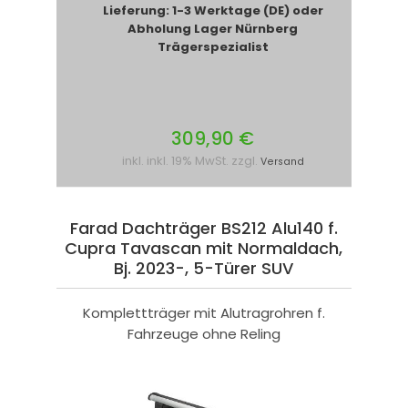
Lieferung: 1-3 Werktage (DE) oder
Abholung Lager Nürnberg
Trägerspezialist
309,90 €
inkl. inkl. 19% MwSt. zzgl.
Versand
Farad Dachträger BS212 Alu140 f.
Cupra Tavascan mit Normaldach,
Bj. 2023-, 5-Türer SUV
Komplettträger mit Alutragrohren f.
Fahrzeuge ohne Reling