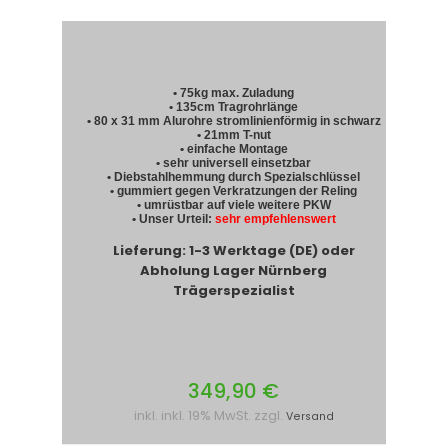
• 75kg max. Zuladung
• 135cm Tragrohrlänge
• 80 x 31 mm Alurohre stromlinienförmig in schwarz
• 21mm T-nut
• einfache Montage
• sehr universell einsetzbar
• Diebstahlhemmung durch Spezialschlüssel
• gummiert gegen Verkratzungen der Reling
• umrüstbar auf viele weitere PKW
• Unser Urteil:
sehr empfehlenswert
Lieferung: 1-3 Werktage (DE) oder
Abholung Lager Nürnberg
Trägerspezialist
349,90 €
inkl. inkl. 19% MwSt. zzgl.
Versand