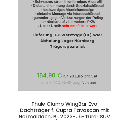
• Schwarzes stromlinienförmiges Aluprofil
• Diebstahlhemmung durch Spezialschlüssel
• hochwertiges Aluminiumdesign
• einfache Montage via Inbussschlüssel
• gummiert gegen Verkratzungen der Reling
• umrüstbar auf viele weitere PKW
• Unser Urteil:
sehr empfehlenswert
Lieferung: 1-3 Werktage (DE) oder
Abholung Lager Nürnberg
Trägerspezialist
154,90 €
154,90 Euro pro Set
inkl. inkl. 19% MwSt. zzgl.
Versand
Thule Clamp WingBar Evo
Dachträger f. Cupra Tavascan mit
Normaldach, Bj. 2023-, 5-Türer SUV