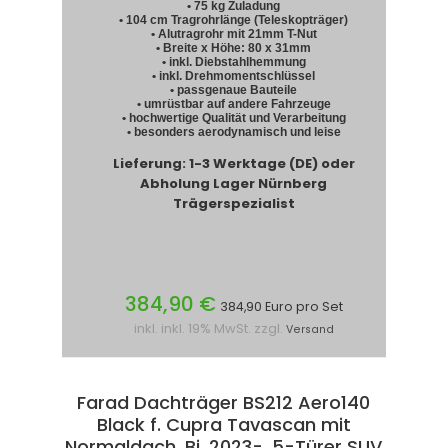
• 75 kg Zuladung
• 104 cm Tragrohrlänge (Teleskopträger)
• Alutragrohr mit 21mm T-Nut
• Breite x Höhe: 80 x 31mm
• inkl. Diebstahlhemmung
• inkl. Drehmomentschlüssel
• passgenaue Bauteile
• umrüstbar auf andere Fahrzeuge
• hochwertige Qualität und Verarbeitung
• besonders aerodynamisch und leise
Lieferung: 1-3 Werktage (DE) oder
Abholung Lager Nürnberg
Trägerspezialist
384,90 €
384,90 Euro pro Set
inkl. inkl. 19% MwSt. zzgl.
Versand
Farad Dachträger BS212 Aero140
Black f. Cupra Tavascan mit
Normaldach, Bj. 2023-, 5-Türer SUV