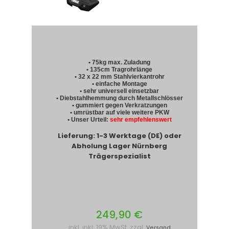
• 75kg max. Zuladung
• 135cm Tragrohrlänge
• 32 x 22 mm Stahlvierkantrohr
• einfache Montage
• sehr universell einsetzbar
• Diebstahlhemmung durch Metallschlösser
• gummiert gegen Verkratzungen
• umrüstbar auf viele weitere PKW
• Unser Urteil:
sehr empfehlenswert
Lieferung: 1-3 Werktage (DE) oder
Abholung Lager Nürnberg
Trägerspezialist
249,90 €
inkl. inkl. 19% MwSt. zzgl.
Versand