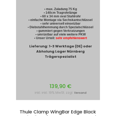
• max. Zuladung 75 Kg
• 140cm Tragrohrlänge
• 60 x 34 mm oval Stahlrohr
• einfache Montage via Sechskantschlüssel
• sehr universell einsetzbar
• Diebstahlhemmung durch Spezialschlüssel
• gummiert gegen Verkratzungen
• umrüstbar auf viele weitere PKW
• Unser Urteil:
sehr empfehlenswert
Lieferung: 1-3 Werktage (DE) oder
Abholung Lager Nürnberg
Trägerspezialist
139,90 €
inkl. inkl. 19% MwSt. zzgl.
Versand
Thule Clamp WingBar Edge Black