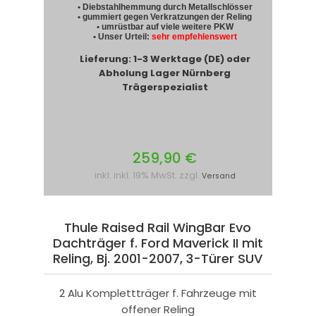
• Diebstahlhemmung durch Metallschlösser
• gummiert gegen Verkratzungen der Reling
• umrüstbar auf viele weitere PKW
• Unser Urteil:
sehr empfehlenswert
Lieferung: 1-3 Werktage (DE) oder
Abholung Lager Nürnberg
Trägerspezialist
259,90 €
inkl. inkl. 19% MwSt. zzgl.
Versand
Thule Raised Rail WingBar Evo
Dachträger f. Ford Maverick II mit
Reling, Bj. 2001-2007, 3-Türer SUV
2 Alu Komplettträger f. Fahrzeuge mit
offener Reling