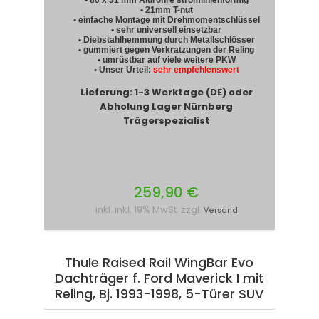
• 80 x 31 mm Alurohre stromlinienförmig
• 21mm T-nut
• einfache Montage mit Drehmomentschlüssel
• sehr universell einsetzbar
• Diebstahlhemmung durch Metallschlösser
• gummiert gegen Verkratzungen der Reling
• umrüstbar auf viele weitere PKW
• Unser Urteil:
sehr empfehlenswert
Lieferung: 1-3 Werktage (DE) oder
Abholung Lager Nürnberg
Trägerspezialist
259,90 €
inkl. inkl. 19% MwSt. zzgl.
Versand
Thule Raised Rail WingBar Evo
Dachträger f. Ford Maverick I mit
Reling, Bj. 1993-1998, 5-Türer SUV