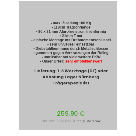
• max. Zuladung 100 Kg
• 118cm Tragrohrlänge
• 80 x 31 mm Alurohre stromlinienförmig
• 21mm T-nut
• einfache Montage mit Drehmomentschlüssel
• sehr universell einsetzbar
• Diebstahlhemmung durch Metallschlösser
• gummiert gegen Verkratzungen der Reling
• umrüstbar auf viele weitere PKW
• Unser Urteil:
sehr empfehlenswert
Lieferung: 1-3 Werktage (DE) oder
Abholung Lager Nürnberg
Trägerspezialist
259,90 €
inkl. inkl. 19% MwSt. zzgl.
Versand