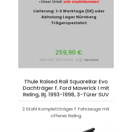
• Unser Urteil:
sehr empfehlenswert
Lieferung: 1-3 Werktage (DE) oder
Abholung Lager Nürnberg
Trägerspezialist
259,90 €
inkl. inkl. 19% MwSt. zzgl.
Versand
Thule Raised Rail SquareBar Evo
Dachträger f. Ford Maverick I mit
Reling, Bj. 1993-1998, 3-Türer SUV
2 Stahl Komplettträger f. Fahrzeuge mit
offener Reling