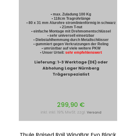
• max. Zuladung 100 Kg
• 118cm Tragrohrlänge
• 80 x 31 mm Alurohre stromlinienförmig in schwarz
• 21mm T-nut
• einfache Montage mit Drehmomentschlüssel
• sehr universell einsetzbar
• Diebstahlhemmung durch Metallschlösser
• gummiert gegen Verkratzungen der Reling
• umrüstbar auf viele weitere PKW
• Unser Urteil:
sehr empfehlenswert
Lieferung: 1-3 Werktage (DE) oder
Abholung Lager Nürnberg
Trägerspezialist
299,90 €
inkl. inkl. 19% MwSt. zzgl.
Versand
Thule Raised Rail WingBar Evo Black