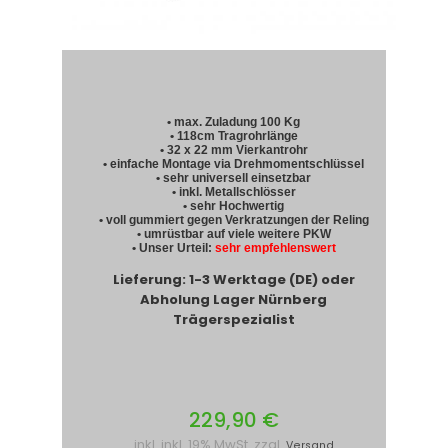
• max. Zuladung 100 Kg
• 118cm Tragrohrlänge
• 32 x 22 mm Vierkantrohr
• einfache Montage via Drehmomentschlüssel
• sehr universell einsetzbar
• inkl. Metallschlösser
• sehr Hochwertig
• voll gummiert gegen Verkratzungen der Reling
• umrüstbar auf viele weitere PKW
• Unser Urteil:
sehr empfehlenswert
Lieferung: 1-3 Werktage (DE) oder
Abholung Lager Nürnberg
Trägerspezialist
229,90 €
inkl. inkl. 19% MwSt. zzgl.
Versand