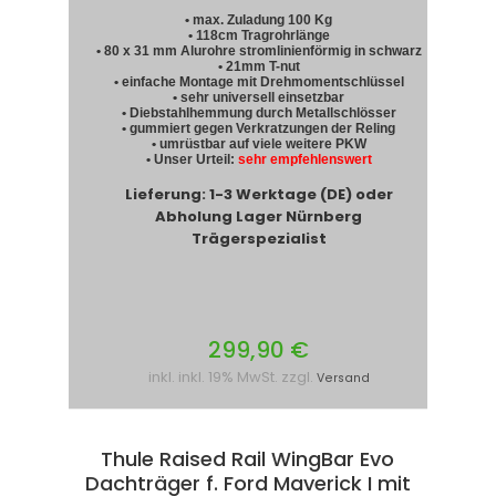
• max. Zuladung 100 Kg
• 118cm Tragrohrlänge
• 80 x 31 mm Alurohre stromlinienförmig in schwarz
• 21mm T-nut
• einfache Montage mit Drehmomentschlüssel
• sehr universell einsetzbar
• Diebstahlhemmung durch Metallschlösser
• gummiert gegen Verkratzungen der Reling
• umrüstbar auf viele weitere PKW
• Unser Urteil:
sehr empfehlenswert
Lieferung: 1-3 Werktage (DE) oder
Abholung Lager Nürnberg
Trägerspezialist
299,90 €
inkl. inkl. 19% MwSt. zzgl.
Versand
Thule Raised Rail WingBar Evo
Dachträger f. Ford Maverick I mit