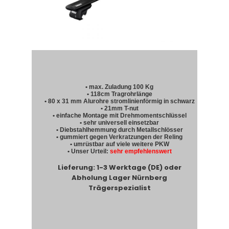
• max. Zuladung 100 Kg
• 118cm Tragrohrlänge
• 80 x 31 mm Alurohre stromlinienförmig in schwarz
• 21mm T-nut
• einfache Montage mit Drehmomentschlüssel
• sehr universell einsetzbar
• Diebstahlhemmung durch Metallschlösser
• gummiert gegen Verkratzungen der Reling
• umrüstbar auf viele weitere PKW
• Unser Urteil:
sehr empfehlenswert
Lieferung: 1-3 Werktage (DE) oder
Abholung Lager Nürnberg
Trägerspezialist