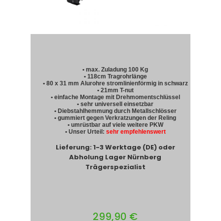
• max. Zuladung 100 Kg
• 118cm Tragrohrlänge
• 80 x 31 mm Alurohre stromlinienförmig in schwarz
• 21mm T-nut
• einfache Montage mit Drehmomentschlüssel
• sehr universell einsetzbar
• Diebstahlhemmung durch Metallschlösser
• gummiert gegen Verkratzungen der Reling
• umrüstbar auf viele weitere PKW
• Unser Urteil:
sehr empfehlenswert
Lieferung: 1-3 Werktage (DE) oder
Abholung Lager Nürnberg
Trägerspezialist
299,90 €