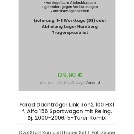
• verriegelbare Abdeckkappen
• gummiert gegen Verkratzungen
• umrüstmöglichkeiten
Lieferung: 1-3 Werktage (DE) oder
Abholung Lager Nürnberg
Trägerspezialist
129,90 €
inkl. inkl. 19% MwSt. zzgl.
Versand
Farad Dachträger Link Iron2 100 HX1
f. Alfa 156 Sportwagon mit Reling,
Bj. 2000-2006, 5-Türer Kombi
Oval Stahl Komplettträger Set f. Fahrzeuge