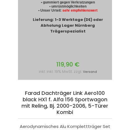
• gummiert gegen Verkratzungen
• umrüstmöglichkeiten
• Unser Urteil:
sehr empfehlenswert
Lieferung: 1-3 Werktage (DE) oder
Abholung Lager Nürnberg
Trägerspezialist
119,90 €
inkl. inkl. 19% MwSt. zzgl.
Versand
Farad Dachträger Link Aero100
black HX1 f. Alfa 156 Sportwagon
mit Reling, Bj. 2000-2006, 5-Türer
Kombi
Aerodynamisches Alu Komplettträger Set