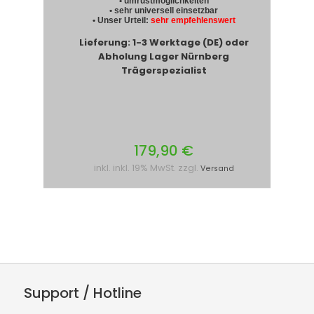
• umrüstmöglichkeiten
• sehr universell einsetzbar
• Unser Urteil:
sehr empfehlenswert
Lieferung: 1-3 Werktage (DE) oder
Abholung Lager Nürnberg
Trägerspezialist
179,90 €
inkl. inkl. 19% MwSt. zzgl.
Versand
Support / Hotline