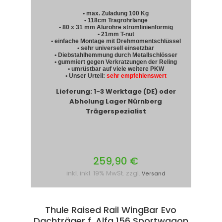
• max. Zuladung 100 Kg
• 118cm Tragrohrlänge
• 80 x 31 mm Alurohre stromlinienförmig
• 21mm T-nut
• einfache Montage mit Drehmomentschlüssel
• sehr universell einsetzbar
• Diebstahlhemmung durch Metallschlösser
• gummiert gegen Verkratzungen der Reling
• umrüstbar auf viele weitere PKW
• Unser Urteil:
sehr empfehlenswert
Lieferung: 1-3 Werktage (DE) oder
Abholung Lager Nürnberg
Trägerspezialist
259,90 €
inkl. inkl. 19% MwSt. zzgl.
Versand
Thule Raised Rail WingBar Evo
Dachträger f. Alfa 156 Sportwagon