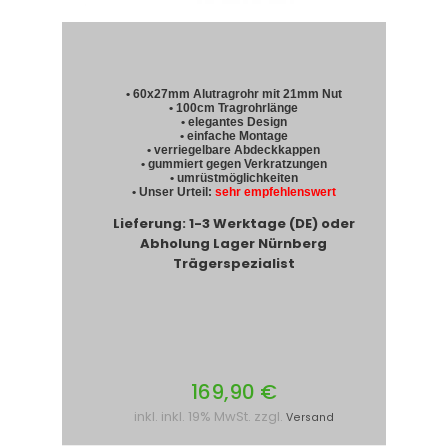
• 60x27mm Alutragrohr mit 21mm Nut
• 100cm Tragrohrlänge
• elegantes Design
• einfache Montage
• verriegelbare Abdeckkappen
• gummiert gegen Verkratzungen
• umrüstmöglichkeiten
• Unser Urteil:
sehr empfehlenswert
Lieferung: 1-3 Werktage (DE) oder
Abholung Lager Nürnberg
Trägerspezialist
169,90 €
inkl. inkl. 19% MwSt. zzgl.
Versand