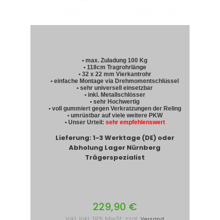
• max. Zuladung 100 Kg
• 118cm Tragrohrlänge
• 32 x 22 mm Vierkantrohr
• einfache Montage via Drehmomentschlüssel
• sehr universell einsetzbar
• inkl. Metallschlösser
• sehr Hochwertig
• voll gummiert gegen Verkratzungen der Reling
• umrüstbar auf viele weitere PKW
• Unser Urteil:
sehr empfehlenswert
Lieferung: 1-3 Werktage (DE) oder
Abholung Lager Nürnberg
Trägerspezialist
229,90 €
inkl. inkl. 19% MwSt. zzgl.
Versand