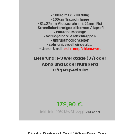
• 100kg max. Zuladung
• 100cm Tragrohrlänge
• 81x27mm Alutragrohr mit 21mm Nut
• Stromlinienförmiges silbernes Aluprofil
• einfache Montage
• verriegelbare Abdeckkappen
• umrüstmöglichkeiten
• sehr universell einsetzbar
• Unser Urteil:
sehr empfehlenswert
Lieferung: 1-3 Werktage (DE) oder
Abholung Lager Nürnberg
Trägerspezialist
179,90 €
inkl. inkl. 19% MwSt. zzgl.
Versand
Thule Raised Rail WingBar Evo