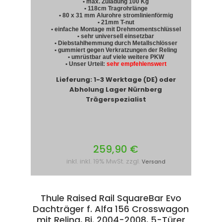
• max. Zuladung 100 Kg
• 118cm Tragrohrlänge
• 80 x 31 mm Alurohre stromlinienförmig
• 21mm T-nut
• einfache Montage mit Drehmomentschlüssel
• sehr universell einsetzbar
• Diebstahlhemmung durch Metallschlösser
• gummiert gegen Verkratzungen der Reling
• umrüstbar auf viele weitere PKW
• Unser Urteil:
sehr empfehlenswert
Lieferung: 1-3 Werktage (DE) oder
Abholung Lager Nürnberg
Trägerspezialist
259,90 €
inkl. inkl. 19% MwSt. zzgl.
Versand
Thule Raised Rail SquareBar Evo
Dachträger f. Alfa 156 Crosswagon
mit Reling, Bj. 2004-2008, 5-Türer