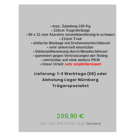
• max. Zuladung 100 Kg
• 118cm Tragrohrlänge
• 80 x 31 mm Alurohre stromlinienförmig in schwarz
• 21mm T-nut
• einfache Montage mit Drehmomentschlüssel
• sehr universell einsetzbar
• Diebstahlhemmung durch Metallschlösser
• gummiert gegen Verkratzungen der Reling
• umrüstbar auf viele weitere PKW
• Unser Urteil:
sehr empfehlenswert
Lieferung: 1-3 Werktage (DE) oder
Abholung Lager Nürnberg
Trägerspezialist
299,90 €
inkl. inkl. 19% MwSt. zzgl.
Versand