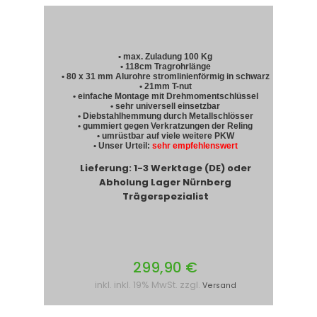
• max. Zuladung 100 Kg
• 118cm Tragrohrlänge
• 80 x 31 mm Alurohre stromlinienförmig in schwarz
• 21mm T-nut
• einfache Montage mit Drehmomentschlüssel
• sehr universell einsetzbar
• Diebstahlhemmung durch Metallschlösser
• gummiert gegen Verkratzungen der Reling
• umrüstbar auf viele weitere PKW
• Unser Urteil:
sehr empfehlenswert
Lieferung: 1-3 Werktage (DE) oder
Abholung Lager Nürnberg
Trägerspezialist
299,90 €
inkl. inkl. 19% MwSt. zzgl.
Versand