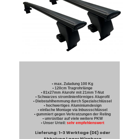
• max. Zuladung 100 Kg
• 120cm Tragrohrlänge
• 81x27mm Alurohr mit 21mm T-Nut
• Schwarzes stromlinienförmiges Aluprofil
• Diebstahlhemmung durch Spezialschlüssel
• hochwertiges Aluminiumdesign
• einfache Montage via Inbussschlüssel
• gummiert gegen Verkratzungen der Reling
• umrüstbar auf viele weitere PKW
• Unser Urteil:
sehr empfehlenswert
Lieferung: 1-3 Werktage (DE) oder
Abholung Lager Nürnberg