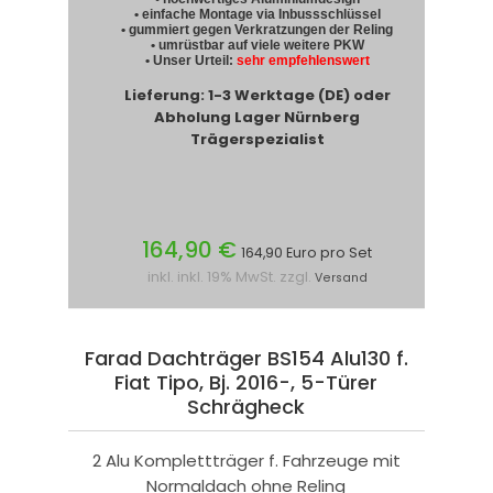
• einfache Montage via Inbussschlüssel
• gummiert gegen Verkratzungen der Reling
• umrüstbar auf viele weitere PKW
• Unser Urteil:
sehr empfehlenswert
Lieferung: 1-3 Werktage (DE) oder
Abholung Lager Nürnberg
Trägerspezialist
164,90 €
164,90 Euro pro Set
inkl. inkl. 19% MwSt. zzgl.
Versand
Farad Dachträger BS154 Alu130 f.
Fiat Tipo, Bj. 2016-, 5-Türer
Schrägheck
2 Alu Komplettträger f. Fahrzeuge mit
Normaldach ohne Reling