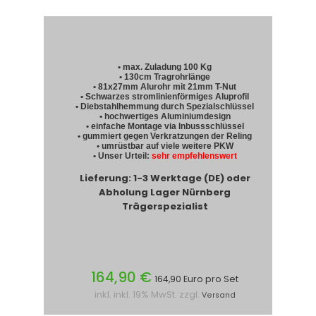
• max. Zuladung 100 Kg
• 130cm Tragrohrlänge
• 81x27mm Alurohr mit 21mm T-Nut
• Schwarzes stromlinienförmiges Aluprofil
• Diebstahlhemmung durch Spezialschlüssel
• hochwertiges Aluminiumdesign
• einfache Montage via Inbussschlüssel
• gummiert gegen Verkratzungen der Reling
• umrüstbar auf viele weitere PKW
• Unser Urteil:
sehr empfehlenswert
Lieferung: 1-3 Werktage (DE) oder
Abholung Lager Nürnberg
Trägerspezialist
164,90 €
164,90 Euro pro Set
inkl. inkl. 19% MwSt. zzgl.
Versand