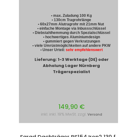
• max. Zuladung 100 Kg
• 130cm Tragrohrlänge
• 60x27mm Alutragrohr mit 21mm Nut
• einfache Montage via Inbussschlüssel
• Diebstahlhemmung durch Spezialschlüssel
• hochwertiges Aluminiumdesign
• gummiert gegen Verkratzungen
• viele Umrüstmöglichkeiten auf andere PKW
• Unser Urteil:
sehr empfehlenswert
Lieferung: 1-3 Werktage (DE) oder
Abholung Lager Nürnberg
Trägerspezialist
149,90 €
inkl. inkl. 19% MwSt. zzgl.
Versand
Farad Dachträger BS154 Iron2 130 f.