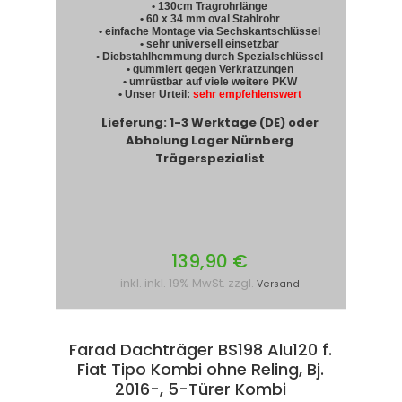
• 130cm Tragrohrlänge
• 60 x 34 mm oval Stahlrohr
• einfache Montage via Sechskantschlüssel
• sehr universell einsetzbar
• Diebstahlhemmung durch Spezialschlüssel
• gummiert gegen Verkratzungen
• umrüstbar auf viele weitere PKW
• Unser Urteil:
sehr empfehlenswert
Lieferung: 1-3 Werktage (DE) oder
Abholung Lager Nürnberg
Trägerspezialist
139,90 €
inkl. inkl. 19% MwSt. zzgl.
Versand
Farad Dachträger BS198 Alu120 f.
Fiat Tipo Kombi ohne Reling, Bj.
2016-, 5-Türer Kombi