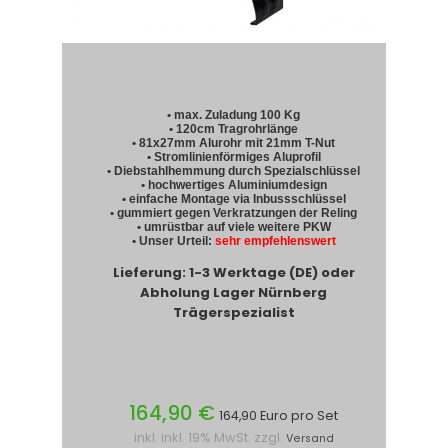
• max. Zuladung 100 Kg
• 120cm Tragrohrlänge
• 81x27mm Alurohr mit 21mm T-Nut
• Stromlinienförmiges Aluprofil
• Diebstahlhemmung durch Spezialschlüssel
• hochwertiges Aluminiumdesign
• einfache Montage via Inbussschlüssel
• gummiert gegen Verkratzungen der Reling
• umrüstbar auf viele weitere PKW
• Unser Urteil:
sehr empfehlenswert
Lieferung: 1-3 Werktage (DE) oder
Abholung Lager Nürnberg
Trägerspezialist
164,90 €
164,90 Euro pro Set
inkl. inkl. 19% MwSt. zzgl.
Versand