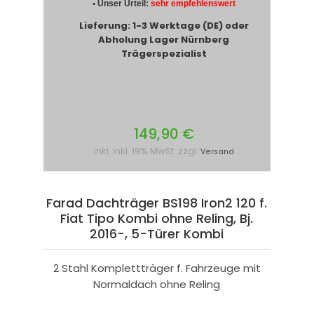
• Unser Urteil:
sehr empfehlenswert
Lieferung: 1-3 Werktage (DE) oder
Abholung Lager Nürnberg
Trägerspezialist
149,90 €
inkl. inkl. 19% MwSt. zzgl.
Versand
Farad Dachträger BS198 Iron2 120 f.
Fiat Tipo Kombi ohne Reling, Bj.
2016-, 5-Türer Kombi
2 Stahl Komplettträger f. Fahrzeuge mit
Normaldach ohne Reling