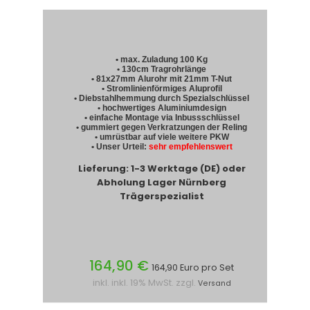
• max. Zuladung 100 Kg
• 130cm Tragrohrlänge
• 81x27mm Alurohr mit 21mm T-Nut
• Stromlinienförmiges Aluprofil
• Diebstahlhemmung durch Spezialschlüssel
• hochwertiges Aluminiumdesign
• einfache Montage via Inbussschlüssel
• gummiert gegen Verkratzungen der Reling
• umrüstbar auf viele weitere PKW
• Unser Urteil:
sehr empfehlenswert
Lieferung: 1-3 Werktage (DE) oder
Abholung Lager Nürnberg
Trägerspezialist
164,90 €
164,90 Euro pro Set
inkl. inkl. 19% MwSt. zzgl.
Versand