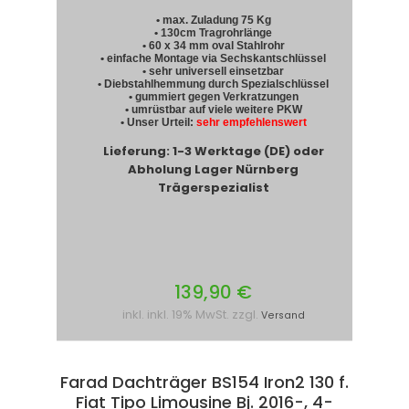
• max. Zuladung 75 Kg
• 130cm Tragrohrlänge
• 60 x 34 mm oval Stahlrohr
• einfache Montage via Sechskantschlüssel
• sehr universell einsetzbar
• Diebstahlhemmung durch Spezialschlüssel
• gummiert gegen Verkratzungen
• umrüstbar auf viele weitere PKW
• Unser Urteil:
sehr empfehlenswert
Lieferung: 1-3 Werktage (DE) oder
Abholung Lager Nürnberg
Trägerspezialist
139,90 €
inkl. inkl. 19% MwSt. zzgl.
Versand
Farad Dachträger BS154 Iron2 130 f.
Fiat Tipo Limousine Bj. 2016-, 4-