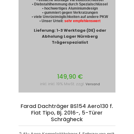
• Diebstahlhemmung durch Spezialschlüssel
• hochwertiges Aluminiumdesign
• gummiert gegen Verkratzungen
• viele Umrüstmöglichkeiten auf andere PKW
• Unser Urteil:
sehr empfehlenswert
Lieferung: 1-3 Werktage (DE) oder
Abholung Lager Nürnberg
Trägerspezialist
149,90 €
inkl. inkl. 19% MwSt. zzgl.
Versand
Farad Dachträger BS154 Aero130 f.
Fiat Tipo, Bj. 2016-, 5-Türer
Schrägheck
2 Alu Aero Komplettträger f. Fahrzeuge mit