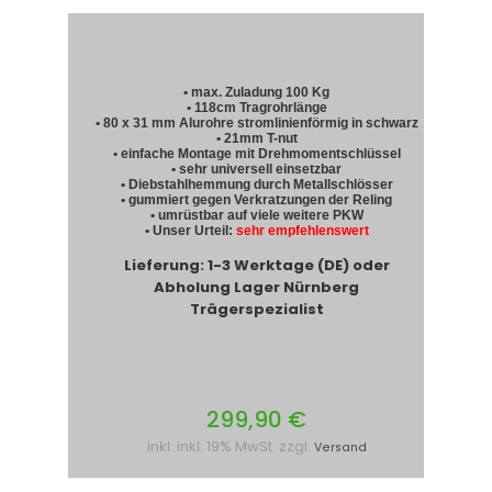
• max. Zuladung 100 Kg
• 118cm Tragrohrlänge
• 80 x 31 mm Alurohre stromlinienförmig in schwarz
• 21mm T-nut
• einfache Montage mit Drehmomentschlüssel
• sehr universell einsetzbar
• Diebstahlhemmung durch Metallschlösser
• gummiert gegen Verkratzungen der Reling
• umrüstbar auf viele weitere PKW
• Unser Urteil:
sehr empfehlenswert
Lieferung: 1-3 Werktage (DE) oder
Abholung Lager Nürnberg
Trägerspezialist
299,90 €
inkl. inkl. 19% MwSt. zzgl.
Versand