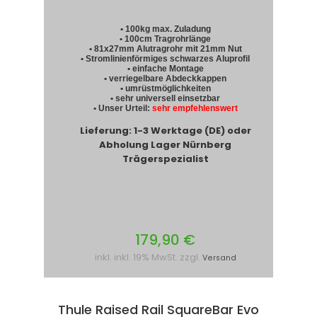
• 100kg max. Zuladung
• 100cm Tragrohrlänge
• 81x27mm Alutragrohr mit 21mm Nut
• Stromlinienförmiges schwarzes Aluprofil
• einfache Montage
• verriegelbare Abdeckkappen
• umrüstmöglichkeiten
• sehr universell einsetzbar
• Unser Urteil:
sehr empfehlenswert
Lieferung: 1-3 Werktage (DE) oder
Abholung Lager Nürnberg
Trägerspezialist
179,90 €
inkl. inkl. 19% MwSt. zzgl.
Versand
Thule Raised Rail SquareBar Evo