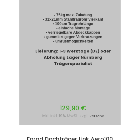
• 75kg max. Zuladung
• 31x21mm Stahltragrohr vierkant
• 100cm Tragrohrlänge
• einfache Montage
• verriegelbare Abdeckkappen
• gummiert gegen Verkratzungen
• umrüstmöglichkeiten
Lieferung: 1-3 Werktage (DE) oder
Abholung Lager Nürnberg
Trägerspezialist
129,90 €
inkl. inkl. 19% MwSt. zzgl.
Versand
Farad Dachträger Link Aero100