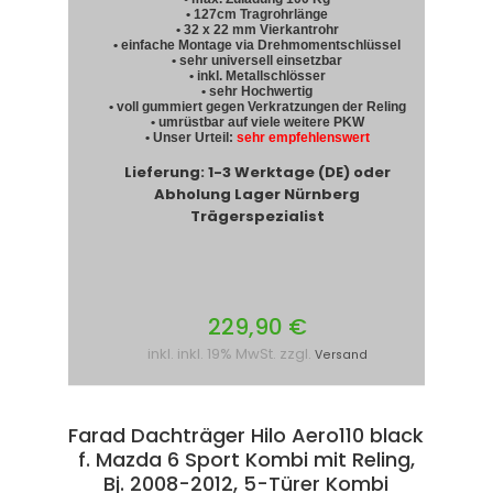
• 127cm Tragrohrlänge
• 32 x 22 mm Vierkantrohr
• einfache Montage via Drehmomentschlüssel
• sehr universell einsetzbar
• inkl. Metallschlösser
• sehr Hochwertig
• voll gummiert gegen Verkratzungen der Reling
• umrüstbar auf viele weitere PKW
• Unser Urteil:
sehr empfehlenswert
Lieferung: 1-3 Werktage (DE) oder
Abholung Lager Nürnberg
Trägerspezialist
229,90 €
inkl. inkl. 19% MwSt. zzgl.
Versand
Farad Dachträger Hilo Aero110 black
f. Mazda 6 Sport Kombi mit Reling,
Bj. 2008-2012, 5-Türer Kombi