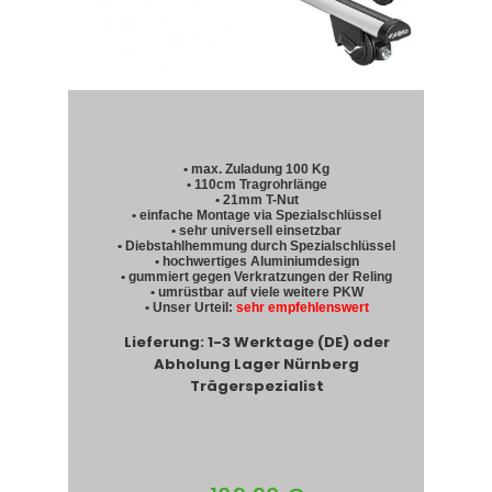
• max. Zuladung 100 Kg
• 110cm Tragrohrlänge
• 21mm T-Nut
• einfache Montage via Spezialschlüssel
• sehr universell einsetzbar
• Diebstahlhemmung durch Spezialschlüssel
• hochwertiges Aluminiumdesign
• gummiert gegen Verkratzungen der Reling
• umrüstbar auf viele weitere PKW
• Unser Urteil:
sehr empfehlenswert
Lieferung: 1-3 Werktage (DE) oder
Abholung Lager Nürnberg
Trägerspezialist