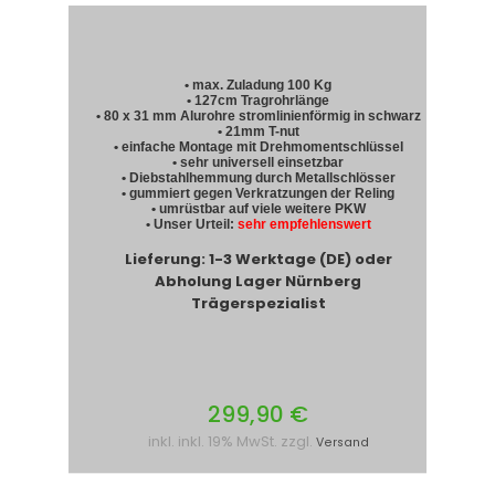
• max. Zuladung 100 Kg
• 127cm Tragrohrlänge
• 80 x 31 mm Alurohre stromlinienförmig in schwarz
• 21mm T-nut
• einfache Montage mit Drehmomentschlüssel
• sehr universell einsetzbar
• Diebstahlhemmung durch Metallschlösser
• gummiert gegen Verkratzungen der Reling
• umrüstbar auf viele weitere PKW
• Unser Urteil:
sehr empfehlenswert
Lieferung: 1-3 Werktage (DE) oder
Abholung Lager Nürnberg
Trägerspezialist
299,90 €
inkl. inkl. 19% MwSt. zzgl.
Versand