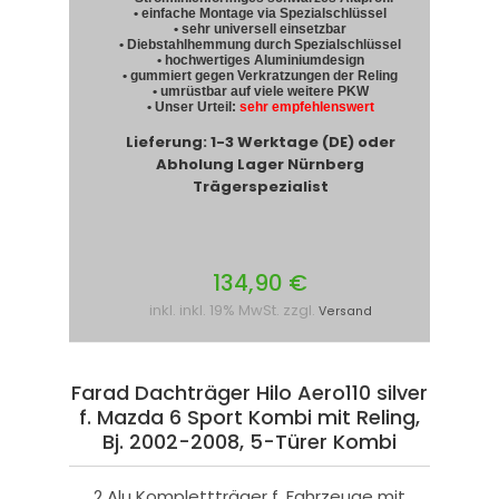
• einfache Montage via Spezialschlüssel
• sehr universell einsetzbar
• Diebstahlhemmung durch Spezialschlüssel
• hochwertiges Aluminiumdesign
• gummiert gegen Verkratzungen der Reling
• umrüstbar auf viele weitere PKW
• Unser Urteil:
sehr empfehlenswert
Lieferung: 1-3 Werktage (DE) oder
Abholung Lager Nürnberg
Trägerspezialist
134,90 €
inkl. inkl. 19% MwSt. zzgl.
Versand
Farad Dachträger Hilo Aero110 silver
f. Mazda 6 Sport Kombi mit Reling,
Bj. 2002-2008, 5-Türer Kombi
2 Alu Komplettträger f. Fahrzeuge mit