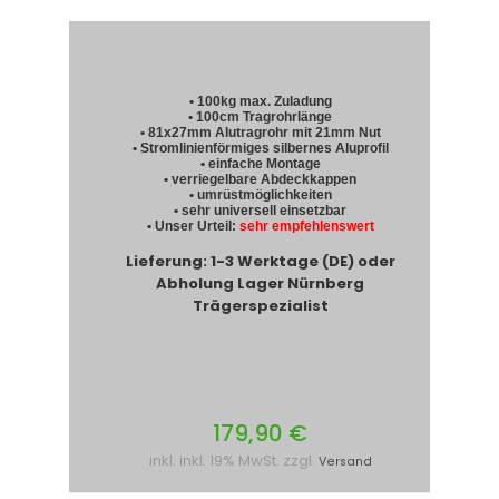
• 100kg max. Zuladung
• 100cm Tragrohrlänge
• 81x27mm Alutragrohr mit 21mm Nut
• Stromlinienförmiges silbernes Aluprofil
• einfache Montage
• verriegelbare Abdeckkappen
• umrüstmöglichkeiten
• sehr universell einsetzbar
• Unser Urteil:
sehr empfehlenswert
Lieferung: 1-3 Werktage (DE) oder
Abholung Lager Nürnberg
Trägerspezialist
179,90 €
inkl. inkl. 19% MwSt. zzgl.
Versand