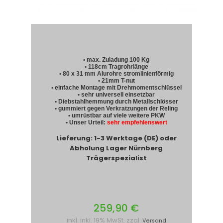
• max. Zuladung 100 Kg
• 118cm Tragrohrlänge
• 80 x 31 mm Alurohre stromlinienförmig
• 21mm T-nut
• einfache Montage mit Drehmomentschlüssel
• sehr universell einsetzbar
• Diebstahlhemmung durch Metallschlösser
• gummiert gegen Verkratzungen der Reling
• umrüstbar auf viele weitere PKW
• Unser Urteil:
sehr empfehlenswert
Lieferung: 1-3 Werktage (DE) oder
Abholung Lager Nürnberg
Trägerspezialist
259,90 €
inkl. inkl. 19% MwSt. zzgl.
Versand