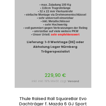
• max. Zuladung 100 Kg
• 118cm Tragrohrlänge
• 32 x 22 mm Vierkantrohr
• einfache Montage via Drehmomentschlüssel
• sehr universell einsetzbar
• inkl. Metallschlösser
• sehr Hochwertig
• voll gummiert gegen Verkratzungen der Reling
• umrüstbar auf viele weitere PKW
• Unser Urteil:
sehr empfehlenswert
Lieferung: 1-3 Werktage (DE) oder
Abholung Lager Nürnberg
Trägerspezialist
229,90 €
inkl. inkl. 19% MwSt. zzgl.
Versand
Thule Raised Rail SquareBar Evo
Dachträger f. Mazda 6 GJ Sport