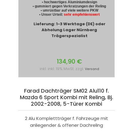
• hochwertiges Aluminiumdesign
• gummiert gegen Verkratzungen der Reling
• umrüstbar auf viele weitere PKW
• Unser Urteil:
sehr empfehlenswert
Lieferung: 1-3 Werktage (DE) oder
Abholung Lager Nürnberg
Trägerspezialist
134,90 €
inkl. inkl. 19% MwSt. zzgl.
Versand
Farad Dachträger SM02 Alu110 f.
Mazda 6 Sport Kombi mit Reling, Bj.
2002-2008, 5-Türer Kombi
2 Alu Komplettträger f. Fahrzeuge mit
anliegender & offener Dachreling