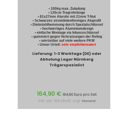
• 100kg max. Zuladung
• 120cm Tragrohrlänge
• 81x27mm Alurohr mit 21mm T-Nut
• Schwarzes stromlinienförmiges Aluprofil
• Diebstahlhemmung durch Spezialschlüssel
• hochwertiges Aluminiumdesign
• einfache Montage via Inbussschlüssel
• gummiert gegen Verkratzungen der Reling
• umrüstbar auf viele weitere PKW
• Unser Urteil:
sehr empfehlenswert
Lieferung: 1-3 Werktage (DE) oder
Abholung Lager Nürnberg
Trägerspezialist
164,90 €
164,90 Euro pro Set
inkl. inkl. 19% MwSt. zzgl.
Versand