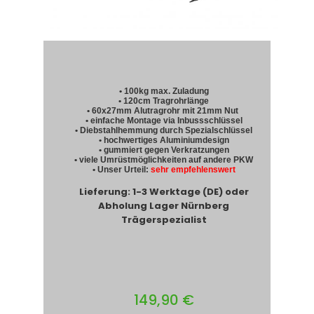
• 100kg max. Zuladung
• 120cm Tragrohrlänge
• 60x27mm Alutragrohr mit 21mm Nut
• einfache Montage via Inbussschlüssel
• Diebstahlhemmung durch Spezialschlüssel
• hochwertiges Aluminiumdesign
• gummiert gegen Verkratzungen
• viele Umrüstmöglichkeiten auf andere PKW
• Unser Urteil:
sehr empfehlenswert
Lieferung: 1-3 Werktage (DE) oder
Abholung Lager Nürnberg
Trägerspezialist
149,90 €