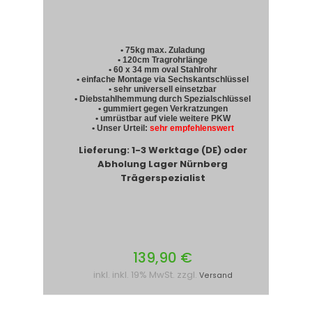
• 75kg max. Zuladung
• 120cm Tragrohrlänge
• 60 x 34 mm oval Stahlrohr
• einfache Montage via Sechskantschlüssel
• sehr universell einsetzbar
• Diebstahlhemmung durch Spezialschlüssel
• gummiert gegen Verkratzungen
• umrüstbar auf viele weitere PKW
• Unser Urteil:
sehr empfehlenswert
Lieferung: 1-3 Werktage (DE) oder
Abholung Lager Nürnberg
Trägerspezialist
139,90 €
inkl. inkl. 19% MwSt. zzgl.
Versand