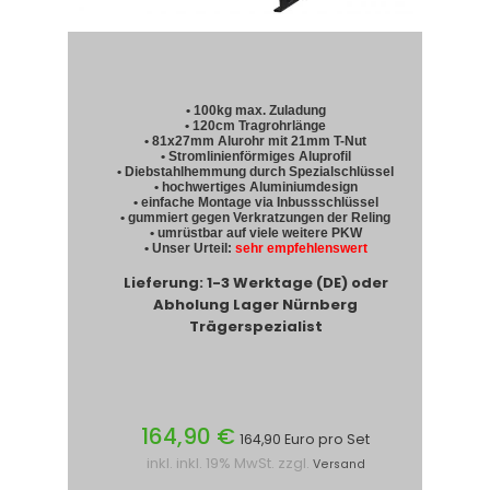
• 100kg max. Zuladung
• 120cm Tragrohrlänge
• 81x27mm Alurohr mit 21mm T-Nut
• Stromlinienförmiges Aluprofil
• Diebstahlhemmung durch Spezialschlüssel
• hochwertiges Aluminiumdesign
• einfache Montage via Inbussschlüssel
• gummiert gegen Verkratzungen der Reling
• umrüstbar auf viele weitere PKW
• Unser Urteil:
sehr empfehlenswert
Lieferung: 1-3 Werktage (DE) oder
Abholung Lager Nürnberg
Trägerspezialist
164,90 €
164,90 Euro pro Set
inkl. inkl. 19% MwSt. zzgl.
Versand