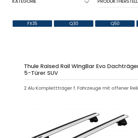
KATEGORIE
PRODUKTHERSTELL
FX35
Q30
Q50
Thule Raised Rail WingBar Evo Dachträger f.
5-Türer SUV
2 Alu Komplettträger f. Fahrzeuge mit offener Rel