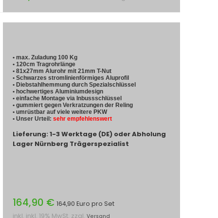
• max. Zuladung 100 Kg
• 120cm Tragrohrlänge
• 81x27mm Alurohr mit 21mm T-Nut
• Schwarzes stromlinienförmiges Aluprofil
• Diebstahlhemmung durch Spezialschlüssel
• hochwertiges Aluminiumdesign
• einfache Montage via Inbussschlüssel
• gummiert gegen Verkratzungen der Reling
• umrüstbar auf viele weitere PKW
• Unser Urteil:
sehr empfehlenswert
Lieferung: 1-3 Werktage (DE) oder Abholung
Lager Nürnberg Trägerspezialist
164,90 €
164,90 Euro pro Set
inkl. inkl. 19% MwSt. zzgl.
Versand