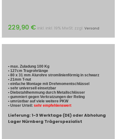
229,90 €
inkl. inkl. 19% MwSt. zzgl.
Versand
• max. Zuladung 100 Kg
• 127cm Tragrohrlänge
• 80 x 31 mm Alurohre stromlinienförmig in schwarz
• 21mm T-nut
• einfache Montage mit Drehmomentschlüssel
• sehr universell einsetzbar
• Diebstahlhemmung durch Metallschlösser
• gummiert gegen Verkratzungen der Reling
• umrüstbar auf viele weitere PKW
• Unser Urteil:
sehr empfehlenswert
Lieferung: 1-3 Werktage (DE) oder Abholung
Lager Nürnberg Trägerspezialist