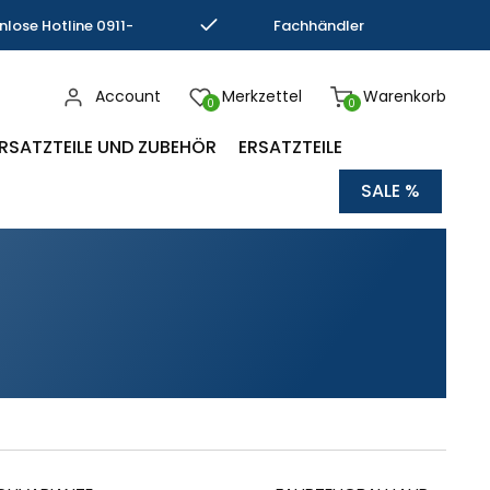
nlose Hotline 0911-
Fachhändler
793337
Kompetenz
Account
Merkzettel
Warenkorb
0
0
RSATZTEILE UND ZUBEHÖR
ERSATZTEILE
SALE %