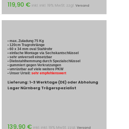
119,90 €
inkl. inkl. 19% MwSt. zzgl.
Versand
• max. Zuladung 75 Kg
• 120cm Tragrohrlänge
• 60 x 34 mm oval Stahlrohr
• einfache Montage via Sechskantschlüssel
• sehr universell einsetzbar
• Diebstahlhemmung durch Spezialschlüssel
• gummiert gegen Verkratzungen
• umrüstbar auf viele weitere PKW
• Unser Urteil:
sehr empfehlenswert
Lieferung: 1-3 Werktage (DE) oder Abholung
Lager Nürnberg Trägerspezialist
139,90 €
inkl. inkl. 19% MwSt. zzgl.
Versand