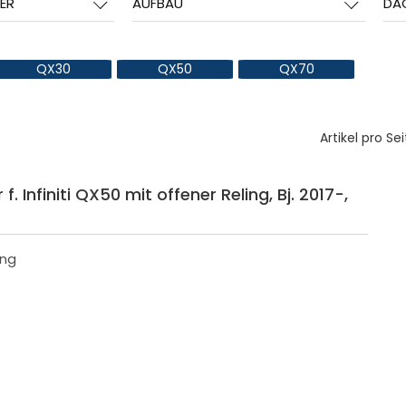
ER
AUFBAU
DA
QX30
QX50
QX70
Artikel pro Sei
 Infiniti QX50 mit offener Reling, Bj. 2017-,
ing