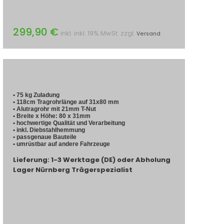
299,90 €
inkl. inkl. 19% MwSt. zzgl.
Versand
• 75 kg Zuladung
• 118cm Tragrohrlänge auf 31x80 mm
• Alutragrohr mit 21mm T-Nut
• Breite x Höhe: 80 x 31mm
• hochwertige Qualität und Verarbeitung
• inkl. Diebstahlhemmung
• passgenaue Bauteile
• umrüstbar auf andere Fahrzeuge
Lieferung: 1-3 Werktage (DE) oder Abholung
Lager Nürnberg Trägerspezialist