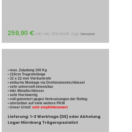
259,90 €
inkl. inkl. 19% MwSt. zzgl.
Versand
• max. Zuladung 100 Kg
• 118cm Tragrohrlänge
• 32 x 22 mm Vierkantrohr
• einfache Montage via Drehmomentschlüssel
• sehr universell einsetzbar
• inkl. Metallschlösser
• sehr Hochwertig
• voll gummiert gegen Verkratzungen der Reling
• umrüstbar auf viele weitere PKW
• Unser Urteil:
sehr empfehlenswert
Lieferung: 1-3 Werktage (DE) oder Abholung
Lager Nürnberg Trägerspezialist