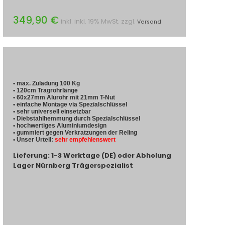
349,90 €
inkl. inkl. 19% MwSt. zzgl.
Versand
• max. Zuladung 100 Kg
• 120cm Tragrohrlänge
• 60x27mm Alurohr mit 21mm T-Nut
• einfache Montage via Spezialschlüssel
• sehr universell einsetzbar
• Diebstahlhemmung durch Spezialschlüssel
• hochwertiges Aluminiumdesign
• gummiert gegen Verkratzungen der Reling
• Unser Urteil:
sehr empfehlenswert
Lieferung: 1-3 Werktage (DE) oder Abholung
Lager Nürnberg Trägerspezialist