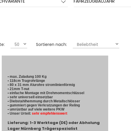
CHVARIANTE
FAHRZEUGBAUJAHR
te:
Sortieren nach:
• max. Zuladung 100 Kg
• 118cm Tragrohrlänge
• 80 x 31 mm Alurohre stromlinienförmig
• 21mm T-nut
• einfache Montage mit Drehmomentschlüssel
• sehr universell einsetzbar
• Diebstahlhemmung durch Metallschlösser
• gummiert gegen Verkratzungen der Reling
• umrüstbar auf viele weitere PKW
• Unser Urteil:
sehr empfehlenswert
Lieferung: 1-3 Werktage (DE) oder Abholung
Lager Nürnberg Trägerspezialist