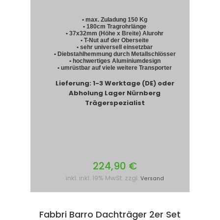
• max. Zuladung 150 Kg
• 180cm Tragrohrlänge
• 37x32mm (Höhe x Breite) Alurohr
• T-Nut auf der Oberseite
• sehr universell einsetzbar
• Diebstahlhemmung durch Metallschlösser
• hochwertiges Aluminiumdesign
• umrüstbar auf viele weitere Transporter
Lieferung: 1-3 Werktage (DE) oder
Abholung Lager Nürnberg
Trägerspezialist
224,90 €
inkl. inkl. 19% MwSt. zzgl.
Versand
Fabbri Barro Dachträger 2er Set