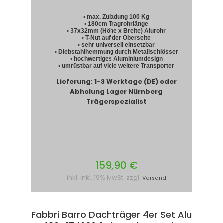
• max. Zuladung 100 Kg
• 180cm Tragrohrlänge
• 37x32mm (Höhe x Breite) Alurohr
• T-Nut auf der Oberseite
• sehr universell einsetzbar
• Diebstahlhemmung durch Metallschlösser
• hochwertiges Aluminiumdesign
• umrüstbar auf viele weitere Transporter
Lieferung: 1-3 Werktage (DE) oder
Abholung Lager Nürnberg
Trägerspezialist
159,90 €
inkl. inkl. 19% MwSt. zzgl.
Versand
Fabbri Barro Dachträger 4er Set Alu