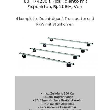
180+174236 f. Fiat Talento mit
Fixpunkten, Bj. 2016-, Van
4 komplette Dachträger f. Transporter und
PKW mit Stahlrohren
• max. Zuladung 200 Kg
• 180cm Tragrohrlänge
• 37x32mm (Höhe x Breite) Alurohr
• T-Nut auf der Oberseite
• sehr universell einsetzbar