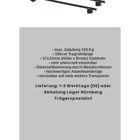
• max. Zuladung 150 Kg
• 180cm Tragrohrlänge
• 37x32mm (Höhe x Breite) Stahlrohr
• sehr universell einsetzbar
• Diebstahlhemmung durch Metallschlösser
• hochwertiges Aluminiumdesign
• umrüstbar auf viele weitere Transporter
Lieferung: 1-3 Werktage (DE) oder
Abholung Lager Nürnberg
Trägerspezialist