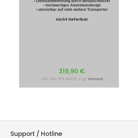
• Diebstahlhemmung durch Metallschlösser
• hochwertiges Aluminiumdesign
• umrüstbar auf viele weitere Transporter
nicht lieferbar
319,90 €
inkl. inkl. 19% MwSt. zzgl.
Versand
Support / Hotline