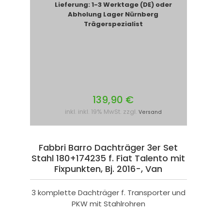
Lieferung: 1-3 Werktage (DE) oder
Abholung Lager Nürnberg
Trägerspezialist
139,90 €
inkl. inkl. 19% MwSt. zzgl.
Versand
Fabbri Barro Dachträger 3er Set
Stahl 180+174235 f. Fiat Talento mit
Fixpunkten, Bj. 2016-, Van
3 komplette Dachträger f. Transporter und
PKW mit Stahlrohren