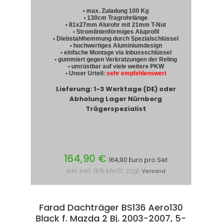
• max. Zuladung 100 Kg
• 130cm Tragrohrlänge
• 81x27mm Alurohr mit 21mm T-Nut
• Stromlinienförmiges Aluprofil
• Diebstahlhemmung durch Spezialschlüssel
• hochwertiges Aluminiumdesign
• einfache Montage via Inbussschlüssel
• gummiert gegen Verkratzungen der Reling
• umrüstbar auf viele weitere PKW
• Unser Urteil:
sehr empfehlenswert
Lieferung: 1-3 Werktage (DE) oder
Abholung Lager Nürnberg
Trägerspezialist
164,90 €
164,90 Euro pro Set
inkl. inkl. 19% MwSt. zzgl.
Versand
Farad Dachträger BS136 Aero130
Black f. Mazda 2 Bj. 2003-2007, 5-