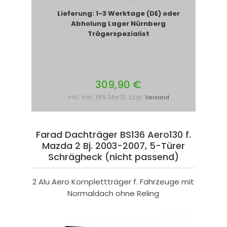
Lieferung: 1-3 Werktage (DE) oder
Abholung Lager Nürnberg
Trägerspezialist
309,90 €
inkl. inkl. 19% MwSt. zzgl.
Versand
Farad Dachträger BS136 Aero130 f.
Mazda 2 Bj. 2003-2007, 5-Türer
Schrägheck (nicht passend)
2 Alu Aero Komplettträger f. Fahrzeuge mit
Normaldach ohne Reling