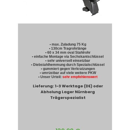
• max. Zuladung 75 Kg
• 130cm Tragrohrlänge
• 60 x 34 mm oval Stahlrohr
• einfache Montage via Sechskantschlüssel
• sehr universell einsetzbar
• Diebstahlhemmung durch Spezialschlüssel
• gummiert gegen Verkratzungen
• umrüstbar auf viele weitere PKW
• Unser Urteil:
sehr empfehlenswert
Lieferung: 1-3 Werktage (DE) oder
Abholung Lager Nürnberg
Trägerspezialist