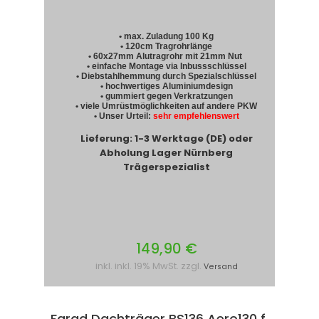
• max. Zuladung 100 Kg
• 120cm Tragrohrlänge
• 60x27mm Alutragrohr mit 21mm Nut
• einfache Montage via Inbussschlüssel
• Diebstahlhemmung durch Spezialschlüssel
• hochwertiges Aluminiumdesign
• gummiert gegen Verkratzungen
• viele Umrüstmöglichkeiten auf andere PKW
• Unser Urteil:
sehr empfehlenswert
Lieferung: 1-3 Werktage (DE) oder
Abholung Lager Nürnberg
Trägerspezialist
149,90 €
inkl. inkl. 19% MwSt. zzgl.
Versand
Farad Dachträger BS136 Aero130 f.