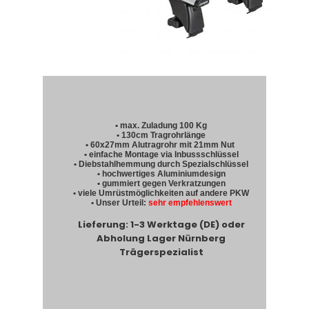
• max. Zuladung 100 Kg
• 130cm Tragrohrlänge
• 60x27mm Alutragrohr mit 21mm Nut
• einfache Montage via Inbussschlüssel
• Diebstahlhemmung durch Spezialschlüssel
• hochwertiges Aluminiumdesign
• gummiert gegen Verkratzungen
• viele Umrüstmöglichkeiten auf andere PKW
• Unser Urteil:
sehr empfehlenswert
Lieferung: 1-3 Werktage (DE) oder
Abholung Lager Nürnberg
Trägerspezialist