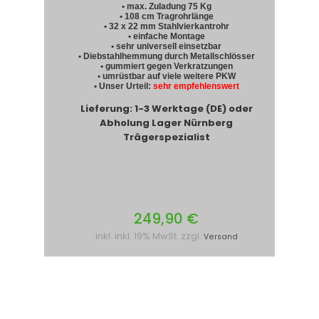
• max. Zuladung 75 Kg
• 108 cm Tragrohrlänge
• 32 x 22 mm Stahlvierkantrohr
• einfache Montage
• sehr universell einsetzbar
• Diebstahlhemmung durch Metallschlösser
• gummiert gegen Verkratzungen
• umrüstbar auf viele weitere PKW
• Unser Urteil:
sehr empfehlenswert
Lieferung: 1-3 Werktage (DE) oder
Abholung Lager Nürnberg
Trägerspezialist
249,90 €
inkl. inkl. 19% MwSt. zzgl.
Versand