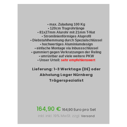
• max. Zuladung 100 Kg
• 120cm Tragrohrlänge
• 81x27mm Alurohr mit 21mm T-Nut
• Stromlinienförmiges Aluprofil
• Diebstahlhemmung durch Spezialschlüssel
• hochwertiges Aluminiumdesign
• einfache Montage via Inbussschlüssel
• gummiert gegen Verkratzungen der Reling
• umrüstbar auf viele weitere PKW
• Unser Urteil:
sehr empfehlenswert
Lieferung: 1-3 Werktage (DE) oder
Abholung Lager Nürnberg
Trägerspezialist
164,90 €
164,90 Euro pro Set
inkl. inkl. 19% MwSt. zzgl.
Versand