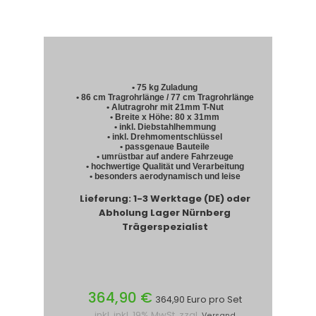
• 75 kg Zuladung
• 86 cm Tragrohrlänge / 77 cm Tragrohrlänge
• Alutragrohr mit 21mm T-Nut
• Breite x Höhe: 80 x 31mm
• inkl. Diebstahlhemmung
• inkl. Drehmomentschlüssel
• passgenaue Bauteile
• umrüstbar auf andere Fahrzeuge
• hochwertige Qualität und Verarbeitung
• besonders aerodynamisch und leise
Lieferung: 1-3 Werktage (DE) oder
Abholung Lager Nürnberg
Trägerspezialist
364,90 €
364,90 Euro pro Set
inkl. inkl. 19% MwSt. zzgl.
Versand