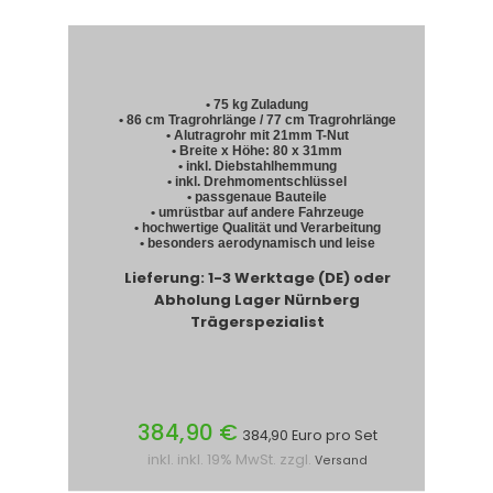
• 75 kg Zuladung
• 86 cm Tragrohrlänge / 77 cm Tragrohrlänge
• Alutragrohr mit 21mm T-Nut
• Breite x Höhe: 80 x 31mm
• inkl. Diebstahlhemmung
• inkl. Drehmomentschlüssel
• passgenaue Bauteile
• umrüstbar auf andere Fahrzeuge
• hochwertige Qualität und Verarbeitung
• besonders aerodynamisch und leise
Lieferung: 1-3 Werktage (DE) oder
Abholung Lager Nürnberg
Trägerspezialist
384,90 €
384,90 Euro pro Set
inkl. inkl. 19% MwSt. zzgl.
Versand