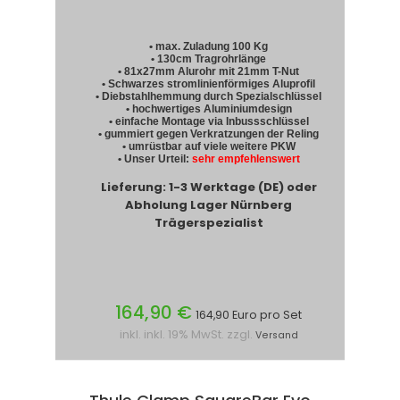
• max. Zuladung 100 Kg
• 130cm Tragrohrlänge
• 81x27mm Alurohr mit 21mm T-Nut
• Schwarzes stromlinienförmiges Aluprofil
• Diebstahlhemmung durch Spezialschlüssel
• hochwertiges Aluminiumdesign
• einfache Montage via Inbussschlüssel
• gummiert gegen Verkratzungen der Reling
• umrüstbar auf viele weitere PKW
• Unser Urteil:
sehr empfehlenswert
Lieferung: 1-3 Werktage (DE) oder
Abholung Lager Nürnberg
Trägerspezialist
164,90 €
164,90 Euro pro Set
inkl. inkl. 19% MwSt. zzgl.
Versand