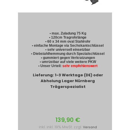
• max. Zuladung 75 Kg
• 120cm Tragrohrlänge
• 60 x 34 mm oval Stahlrohr
• einfache Montage via Sechskantschlüssel
• sehr universell einsetzbar
• Diebstahlhemmung durch Spezialschlüssel
• gummiert gegen Verkratzungen
• umrüstbar auf viele weitere PKW
• Unser Urteil:
sehr empfehlenswert
Lieferung: 1-3 Werktage (DE) oder
Abholung Lager Nürnberg
Trägerspezialist
139,90 €
inkl. inkl. 19% MwSt. zzgl.
Versand