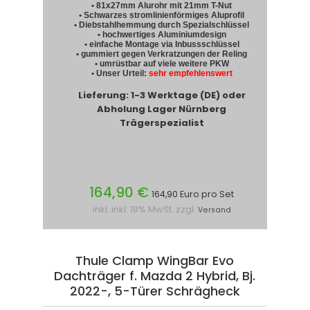
• 81x27mm Alurohr mit 21mm T-Nut
• Schwarzes stromlinienförmiges Aluprofil
• Diebstahlhemmung durch Spezialschlüssel
• hochwertiges Aluminiumdesign
• einfache Montage via Inbussschlüssel
• gummiert gegen Verkratzungen der Reling
• umrüstbar auf viele weitere PKW
• Unser Urteil:
sehr empfehlenswert
Lieferung: 1-3 Werktage (DE) oder
Abholung Lager Nürnberg
Trägerspezialist
164,90 €
164,90 Euro pro Set
inkl. inkl. 19% MwSt. zzgl.
Versand
Thule Clamp WingBar Evo
Dachträger f. Mazda 2 Hybrid, Bj.
2022-, 5-Türer Schrägheck