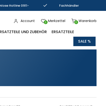
nlose Hotline 0911-
Fachhändler
793337
Kompetenz
Account
Merkzettel
Warenkorb
0
0
RSATZTEILE UND ZUBEHÖR
ERSATZTEILE
SALE %