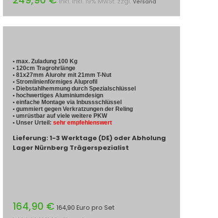
inkl. inkl. 19% MwSt. zzgl.
Versand
• max. Zuladung 100 Kg
• 120cm Tragrohrlänge
• 81x27mm Alurohr mit 21mm T-Nut
• Stromlinienförmiges Aluprofil
• Diebstahlhemmung durch Spezialschlüssel
• hochwertiges Aluminiumdesign
• einfache Montage via Inbussschlüssel
• gummiert gegen Verkratzungen der Reling
• umrüstbar auf viele weitere PKW
• Unser Urteil:
sehr empfehlenswert
Lieferung: 1-3 Werktage (DE) oder Abholung
Lager Nürnberg Trägerspezialist
164,90 €
164,90 Euro pro Set