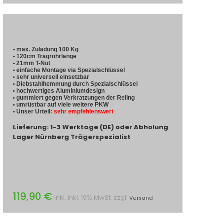
• max. Zuladung 100 Kg
• 120cm Tragrohrlänge
• 21mm T-Nut
• einfache Montage via Spezialschlüssel
• sehr universell einsetzbar
• Diebstahlhemmung durch Spezialschlüssel
• hochwertiges Aluminiumdesign
• gummiert gegen Verkratzungen der Reling
• umrüstbar auf viele weitere PKW
• Unser Urteil:
sehr empfehlenswert
Lieferung: 1-3 Werktage (DE) oder Abholung
Lager Nürnberg Trägerspezialist
119,90 €
inkl. inkl. 19% MwSt. zzgl.
Versand