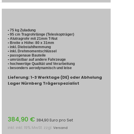
• 75 kg Zuladung
• 95 cm Tragrohrlänge (Teleskopträger)
• Alutragrohr mit 21mm T-Nut
• Breite x Höhe: 80 x 31mm
• inkl. Diebstahlhemmung
• inkl. Drehmomentschlüssel
• passgenaue Bauteile
• umrüstbar auf andere Fahrzeuge
• hochwertige Qualität und Verarbeitung
• besonders aerodynamisch und leise
Lieferung: 1-3 Werktage (DE) oder Abholung
Lager Nürnberg Trägerspezialist
384,90 €
384,90 Euro pro Set
inkl. inkl. 19% MwSt. zzgl.
Versand