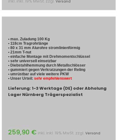
inkl. inkl. 19% MwSt. zzgl.
Versand
• max. Zuladung 100 Kg
• 118cm Tragrohrlänge
• 80 x 31 mm Alurohre stromlinienförmig
• 21mm T-nut
• einfache Montage mit Drehmomentschlüssel
• sehr universell einsetzbar
• Diebstahlhemmung durch Metallschlösser
• gummiert gegen Verkratzungen der Reling
• umrüstbar auf viele weitere PKW
• Unser Urteil:
sehr empfehlenswert
Lieferung: 1-3 Werktage (DE) oder Abholung
Lager Nürnberg Trägerspezialist
259,90 €
inkl. inkl. 19% MwSt. zzgl.
Versand