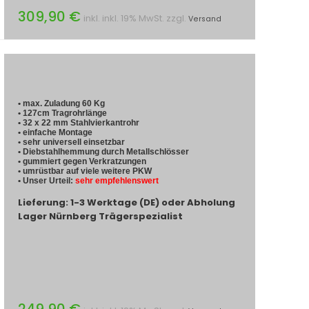
309,90 €
inkl. inkl. 19% MwSt. zzgl.
Versand
• max. Zuladung 60 Kg
• 127cm Tragrohrlänge
• 32 x 22 mm Stahlvierkantrohr
• einfache Montage
• sehr universell einsetzbar
• Diebstahlhemmung durch Metallschlösser
• gummiert gegen Verkratzungen
• umrüstbar auf viele weitere PKW
• Unser Urteil:
sehr empfehlenswert
Lieferung: 1-3 Werktage (DE) oder Abholung
Lager Nürnberg Trägerspezialist
249,90 €