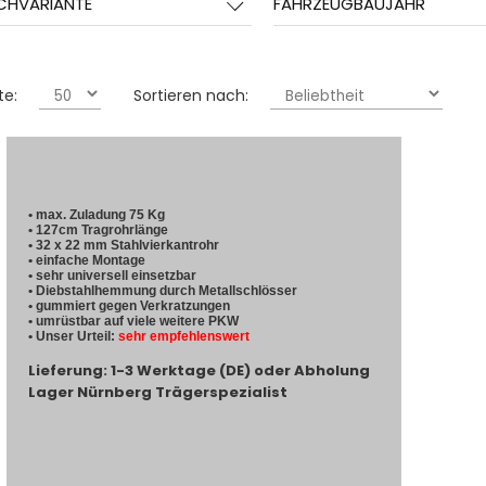
CHVARIANTE
FAHRZEUGBAUJAHR
te:
Sortieren nach:
• max. Zuladung 75 Kg
• 127cm Tragrohrlänge
• 32 x 22 mm Stahlvierkantrohr
• einfache Montage
• sehr universell einsetzbar
• Diebstahlhemmung durch Metallschlösser
• gummiert gegen Verkratzungen
• umrüstbar auf viele weitere PKW
• Unser Urteil:
sehr empfehlenswert
Lieferung: 1-3 Werktage (DE) oder Abholung
Lager Nürnberg Trägerspezialist