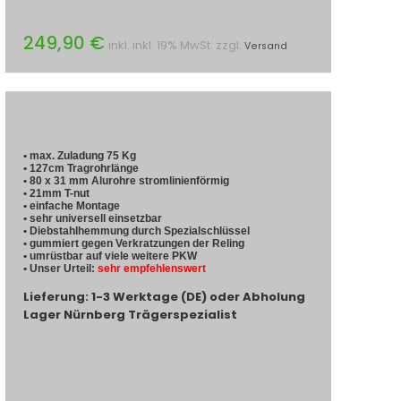
249,90 €
inkl. inkl. 19% MwSt. zzgl.
Versand
• max. Zuladung 75 Kg
• 127cm Tragrohrlänge
• 80 x 31 mm Alurohre stromlinienförmig
• 21mm T-nut
• einfache Montage
• sehr universell einsetzbar
• Diebstahlhemmung durch Spezialschlüssel
• gummiert gegen Verkratzungen der Reling
• umrüstbar auf viele weitere PKW
• Unser Urteil:
sehr empfehlenswert
Lieferung: 1-3 Werktage (DE) oder Abholung
Lager Nürnberg Trägerspezialist