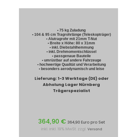
• 75 kg Zuladung
• 104 & 95 cm Tragrohrlänge (Teleskopträger)
• Alutragrohr mit 21mm T-Nut
• Breite x Höhe: 80 x 31mm
• inkl. Diebstahlhemmung
• inkl. Drehmomentschlüssel
• passgenaue Bauteile
• umrüstbar auf andere Fahrzeuge
• hochwertige Qualität und Verarbeitung
• besonders aerodynamisch und leise
Lieferung: 1-3 Werktage (DE) oder
Abholung Lager Nürnberg
Trägerspezialist
364,90 €
364,90 Euro pro Set
inkl. inkl. 19% MwSt. zzgl.
Versand