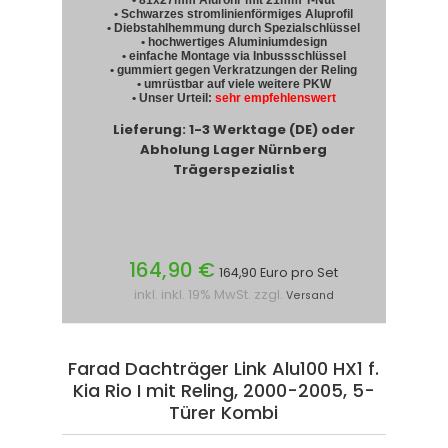
• Schwarzes stromlinienförmiges Aluprofil
• Diebstahlhemmung durch Spezialschlüssel
• hochwertiges Aluminiumdesign
• einfache Montage via Inbussschlüssel
• gummiert gegen Verkratzungen der Reling
• umrüstbar auf viele weitere PKW
• Unser Urteil:
sehr empfehlenswert
Lieferung: 1-3 Werktage (DE) oder
Abholung Lager Nürnberg
Trägerspezialist
164,90 €
164,90 Euro pro Set
inkl. inkl. 19% MwSt. zzgl.
Versand
Farad Dachträger Link Alu100 HX1 f.
Kia Rio I mit Reling, 2000-2005, 5-
Türer Kombi