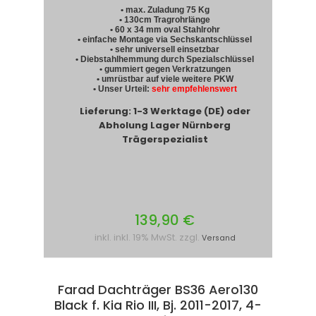
• max. Zuladung 75 Kg
• 130cm Tragrohrlänge
• 60 x 34 mm oval Stahlrohr
• einfache Montage via Sechskantschlüssel
• sehr universell einsetzbar
• Diebstahlhemmung durch Spezialschlüssel
• gummiert gegen Verkratzungen
• umrüstbar auf viele weitere PKW
• Unser Urteil:
sehr empfehlenswert
Lieferung: 1-3 Werktage (DE) oder
Abholung Lager Nürnberg
Trägerspezialist
139,90 €
inkl. inkl. 19% MwSt. zzgl.
Versand
Farad Dachträger BS36 Aero130
Black f. Kia Rio III, Bj. 2011-2017, 4-