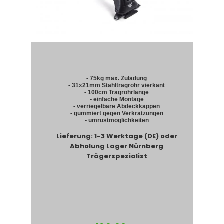
• 75kg max. Zuladung
• 31x21mm Stahltragrohr vierkant
• 100cm Tragrohrlänge
• einfache Montage
• verriegelbare Abdeckkappen
• gummiert gegen Verkratzungen
• umrüstmöglichkeiten
Lieferung: 1-3 Werktage (DE) oder
Abholung Lager Nürnberg
Trägerspezialist