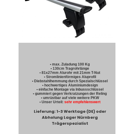
• max. Zuladung 100 Kg
• 130cm Tragrohrlänge
• 81x27mm Alurohr mit 21mm T-Nut
• Stromlinienförmiges Aluprofil
• Diebstahlhemmung durch Spezialschlüssel
• hochwertiges Aluminiumdesign
• einfache Montage via Inbussschlüssel
• gummiert gegen Verkratzungen der Reling
• umrüstbar auf viele weitere PKW
• Unser Urteil:
sehr empfehlenswert
Lieferung: 1-3 Werktage (DE) oder
Abholung Lager Nürnberg
Trägerspezialist