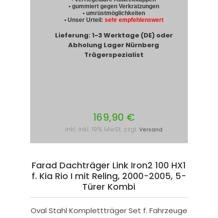
• gummiert gegen Verkratzungen
• umrüstmöglichkeiten
• Unser Urteil:
sehr empfehlenswert
Lieferung: 1-3 Werktage (DE) oder
Abholung Lager Nürnberg
Trägerspezialist
169,90 €
inkl. inkl. 19% MwSt. zzgl.
Versand
Farad Dachträger Link Iron2 100 HX1
f. Kia Rio I mit Reling, 2000-2005, 5-
Türer Kombi
Oval Stahl Komplettträger Set f. Fahrzeuge