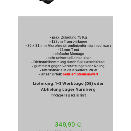
• max. Zuladung 75 Kg
• 127cm Tragrohrlänge
• 80 x 31 mm Alurohre stromlinienförmig in schwarz
• 21mm T-nut
• einfache Montage
• sehr universell einsetzbar
• Diebstahlhemmung durch Spezialschlüssel
• gummiert gegen Verkratzungen der Reling
• umrüstbar auf viele weitere PKW
• Unser Urteil:
sehr empfehlenswert
Lieferung: 1-3 Werktage (DE) oder
Abholung Lager Nürnberg
Trägerspezialist
349,90 €