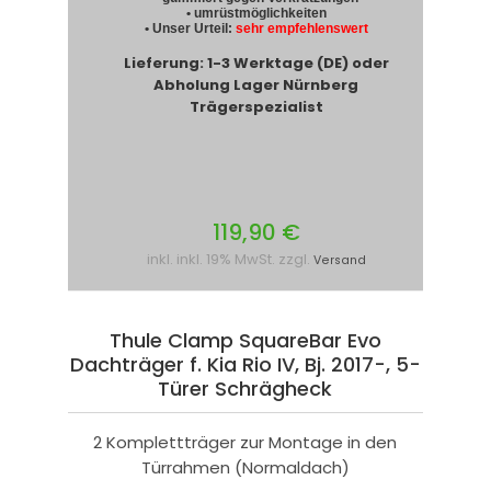
• umrüstmöglichkeiten
• Unser Urteil:
sehr empfehlenswert
Lieferung: 1-3 Werktage (DE) oder
Abholung Lager Nürnberg
Trägerspezialist
119,90 €
inkl. inkl. 19% MwSt. zzgl.
Versand
Thule Clamp SquareBar Evo
Dachträger f. Kia Rio IV, Bj. 2017-, 5-
Türer Schrägheck
2 Komplettträger zur Montage in den
Türrahmen (Normaldach)