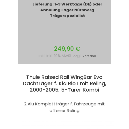
Lieferung: 1-3 Werktage (DE) oder
Abholung Lager Nürnberg
Trägerspezialist
249,90 €
inkl. inkl. 19% MwSt. zzgl.
Versand
Thule Raised Rail WingBar Evo
Dachträger f. Kia Rio I mit Reling,
2000-2005, 5-Türer Kombi
2 Alu Komplettträger f. Fahrzeuge mit
offener Reling