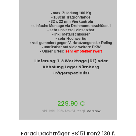
• max. Zuladung 100 Kg
• 108cm Tragrohrlänge
• 32 x 22 mm Vierkantrohr
• einfache Montage via Drehmomentschlüssel
• sehr universell einsetzbar
• inkl. Metallschlösser
• sehr Hochwertig
• voll gummiert gegen Verkratzungen der Reling
• umrüstbar auf viele weitere PKW
• Unser Urteil:
sehr empfehlenswert
Lieferung: 1-3 Werktage (DE) oder
Abholung Lager Nürnberg
Trägerspezialist
229,90 €
inkl. inkl. 19% MwSt. zzgl.
Versand
Farad Dachträger BS151 Iron2 130 f.