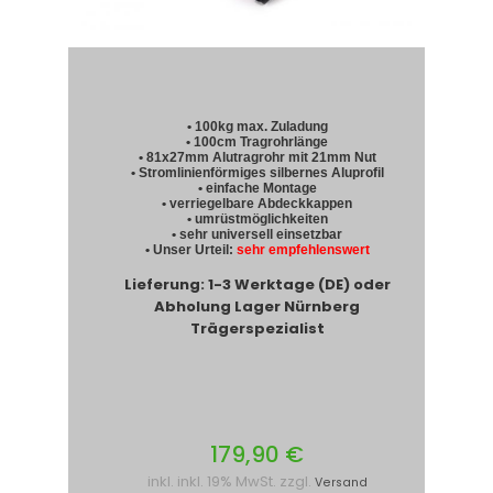
• 100kg max. Zuladung
• 100cm Tragrohrlänge
• 81x27mm Alutragrohr mit 21mm Nut
• Stromlinienförmiges silbernes Aluprofil
• einfache Montage
• verriegelbare Abdeckkappen
• umrüstmöglichkeiten
• sehr universell einsetzbar
• Unser Urteil:
sehr empfehlenswert
Lieferung: 1-3 Werktage (DE) oder
Abholung Lager Nürnberg
Trägerspezialist
179,90 €
inkl. inkl. 19% MwSt. zzgl.
Versand