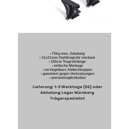
• 75kg max. Zuladung
• 31x21mm Stahltragrohr vierkant
• 100cm Tragrohrlänge
• einfache Montage
• verriegelbare Abdeckkappen
• gummiert gegen Verkratzungen
• umrüstmöglichkeiten
Lieferung: 1-3 Werktage (DE) oder
Abholung Lager Nürnberg
Trägerspezialist