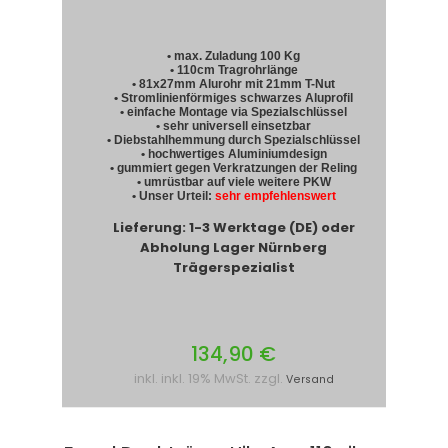
• max. Zuladung 100 Kg
• 110cm Tragrohrlänge
• 81x27mm Alurohr mit 21mm T-Nut
• Stromlinienförmiges schwarzes Aluprofil
• einfache Montage via Spezialschlüssel
• sehr universell einsetzbar
• Diebstahlhemmung durch Spezialschlüssel
• hochwertiges Aluminiumdesign
• gummiert gegen Verkratzungen der Reling
• umrüstbar auf viele weitere PKW
• Unser Urteil:
sehr empfehlenswert
Lieferung: 1-3 Werktage (DE) oder
Abholung Lager Nürnberg
Trägerspezialist
134,90 €
inkl. inkl. 19% MwSt. zzgl.
Versand