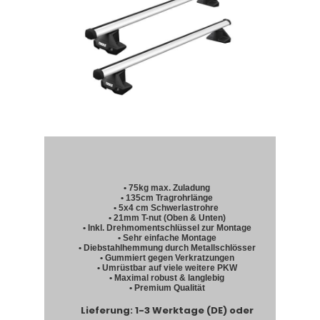
• 75kg max. Zuladung
• 135cm Tragrohrlänge
• 5x4 cm Schwerlastrohre
• 21mm T-nut (Oben & Unten)
• Inkl. Drehmomentschlüssel zur Montage
• Sehr einfache Montage
• Diebstahlhemmung durch Metallschlösser
• Gummiert gegen Verkratzungen
• Umrüstbar auf viele weitere PKW
• Maximal robust & langlebig
• Premium Qualität
Lieferung: 1-3 Werktage (DE) oder