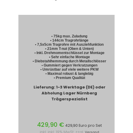
• 75kg max. Zuladung
• 144cm Tragrohrlänge
• 7,5x5cm Tragrohre mit Ausziehfunktion
• 21mm T-nut (Oben & Unten)
• Inkl. Drehmomentschlüssel zur Montage
• Sehr einfache Montage
• Diebstahlhemmung durch Metallschlösser
• Gummiert gegen Verkratzungen
• Umrüstbar auf viele weitere PKW
• Maximal robust & langlebig
• Premium Qualität
Lieferung: 1-3 Werktage (DE) oder
Abholung Lager Nürnberg
Trägerspezialist
429,90 €
429,90 Euro pro Set
inkl. inkl. 19% MwSt. zzgl.
Versand