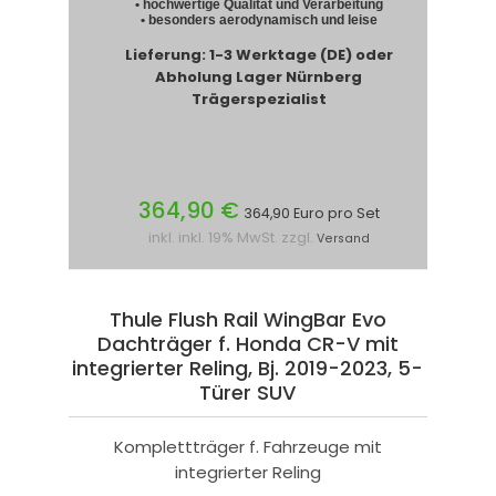
• hochwertige Qualität und Verarbeitung
• besonders aerodynamisch und leise
Lieferung: 1-3 Werktage (DE) oder
Abholung Lager Nürnberg
Trägerspezialist
364,90 €
364,90 Euro pro Set
inkl. inkl. 19% MwSt. zzgl.
Versand
Thule Flush Rail WingBar Evo
Dachträger f. Honda CR-V mit
integrierter Reling, Bj. 2019-2023, 5-
Türer SUV
Komplettträger f. Fahrzeuge mit
integrierter Reling