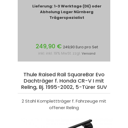
Lieferung: 1-3 Werktage (DE) oder
Abholung Lager Nürnberg
Trägerspezialist
249,90 €
249,90 Euro pro Set
inkl. inkl. 19% MwSt. zzgl.
Versand
Thule Raised Rail SquareBar Evo
Dachträger f. Honda CR-V I mit
Reling, Bj. 1995-2002, 5-Türer SUV
2 Stahl Komplettträger f. Fahrzeuge mit
offener Reling