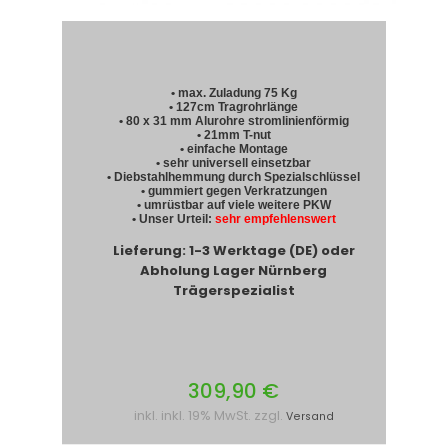
• max. Zuladung 75 Kg
• 127cm Tragrohrlänge
• 80 x 31 mm Alurohre stromlinienförmig
• 21mm T-nut
• einfache Montage
• sehr universell einsetzbar
• Diebstahlhemmung durch Spezialschlüssel
• gummiert gegen Verkratzungen
• umrüstbar auf viele weitere PKW
• Unser Urteil:
sehr empfehlenswert
Lieferung: 1-3 Werktage (DE) oder
Abholung Lager Nürnberg
Trägerspezialist
309,90 €
inkl. inkl. 19% MwSt. zzgl.
Versand