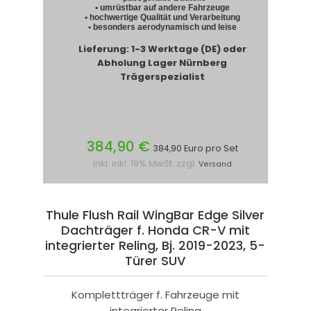
• umrüstbar auf andere Fahrzeuge
• hochwertige Qualität und Verarbeitung
• besonders aerodynamisch und leise
Lieferung: 1-3 Werktage (DE) oder
Abholung Lager Nürnberg
Trägerspezialist
384,90 €
384,90 Euro pro Set
inkl. inkl. 19% MwSt. zzgl.
Versand
Thule Flush Rail WingBar Edge Silver
Dachträger f. Honda CR-V mit
integrierter Reling, Bj. 2019-2023, 5-
Türer SUV
Komplettträger f. Fahrzeuge mit
integrierter Reling