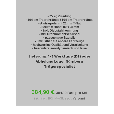
• 75 kg Zuladung
• 104 cm Tragrohrlänge / 104 cm Tragrohrlänge
• Alutragrohr mit 21mm T-Nut
• Breite x Höhe: 80 x 31mm
• inkl. Diebstahlhemmung
• inkl. Drehmomentschlüssel
• passgenaue Bauteile
• umrüstbar auf andere Fahrzeuge
• hochwertige Qualität und Verarbeitung
• besonders aerodynamisch und leise
Lieferung: 1-3 Werktage (DE) oder
Abholung Lager Nürnberg
Trägerspezialist
384,90 €
384,90 Euro pro Set
inkl. inkl. 19% MwSt. zzgl.
Versand