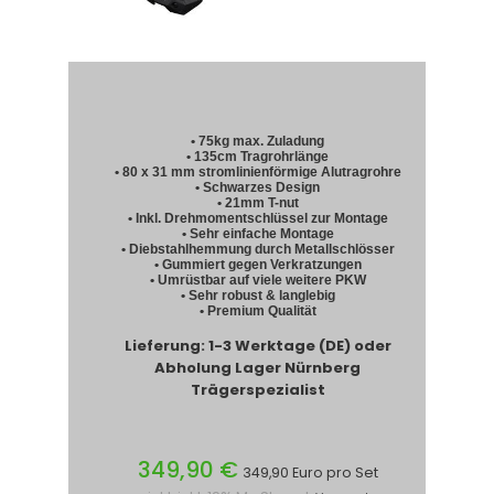
• 75kg max. Zuladung
• 135cm Tragrohrlänge
• 80 x 31 mm stromlinienförmige Alutragrohre
• Schwarzes Design
• 21mm T-nut
• Inkl. Drehmomentschlüssel zur Montage
• Sehr einfache Montage
• Diebstahlhemmung durch Metallschlösser
• Gummiert gegen Verkratzungen
• Umrüstbar auf viele weitere PKW
• Sehr robust & langlebig
• Premium Qualität
Lieferung: 1-3 Werktage (DE) oder
Abholung Lager Nürnberg
Trägerspezialist
349,90 €
349,90 Euro pro Set