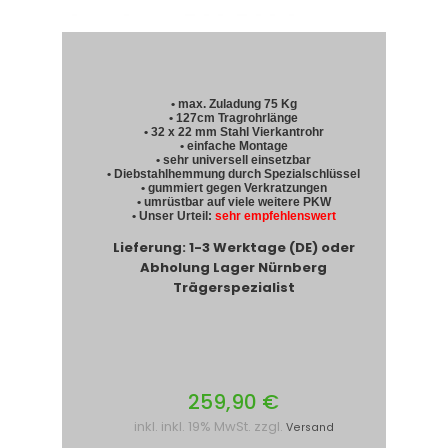
• max. Zuladung 75 Kg
• 127cm Tragrohrlänge
• 32 x 22 mm Stahl Vierkantrohr
• einfache Montage
• sehr universell einsetzbar
• Diebstahlhemmung durch Spezialschlüssel
• gummiert gegen Verkratzungen
• umrüstbar auf viele weitere PKW
• Unser Urteil:
sehr empfehlenswert
Lieferung: 1-3 Werktage (DE) oder
Abholung Lager Nürnberg
Trägerspezialist
259,90 €
inkl. inkl. 19% MwSt. zzgl.
Versand