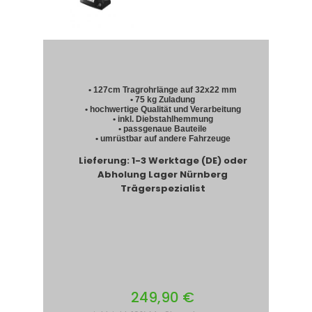
•
127cm
Tragrohrlänge auf 32x22 mm
• 75 kg Zuladung
• hochwertige Qualität und Verarbeitung
• inkl. Diebstahlhemmung
• passgenaue Bauteile
• umrüstbar auf andere Fahrzeuge
Lieferung: 1-3 Werktage (DE) oder
Abholung Lager Nürnberg
Trägerspezialist
249,90 €