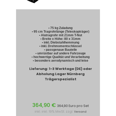
• 75 kg Zuladung
• 95 cm Tragrohrlänge (Teleskopträger)
• Alutragrohr mit 21mm T-Nut
• Breite x Höhe: 80 x 31mm
• inkl. Diebstahlhemmung
• inkl. Drehmomentschlüssel
• passgenaue Bauteile
• umrüstbar auf andere Fahrzeuge
• hochwertige Qualität und Verarbeitung
• besonders aerodynamisch und leise
Lieferung: 1-3 Werktage (DE) oder
Abholung Lager Nürnberg
Trägerspezialist
364,90 €
364,90 Euro pro Set
inkl. inkl. 19% MwSt. zzgl.
Versand