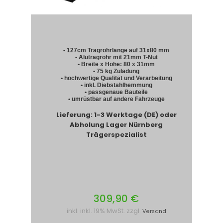
•
127cm
Tragrohrlänge auf 31x80 mm
• Alutragrohr mit 21mm T-Nut
• Breite x Höhe: 80 x 31mm
• 75 kg Zuladung
• hochwertige Qualität und Verarbeitung
• inkl. Diebstahlhemmung
• passgenaue Bauteile
• umrüstbar auf andere Fahrzeuge
Lieferung: 1-3 Werktage (DE) oder
Abholung Lager Nürnberg
Trägerspezialist
309,90 €
inkl. inkl. 19% MwSt. zzgl.
Versand