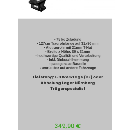
• 75 kg Zuladung
• 127cm Tragrohrlänge auf 31x80 mm
• Alutragrohr mit 21mm T-Nut
• Breite x Höhe: 80 x 31mm
• hochwertige Qualität und Verarbeitung
• inkl. Diebstahlhemmung
• passgenaue Bauteile
• umrüstbar auf andere Fahrzeuge
Lieferung: 1-3 Werktage (DE) oder
Abholung Lager Nürnberg
Trägerspezialist
349,90 €