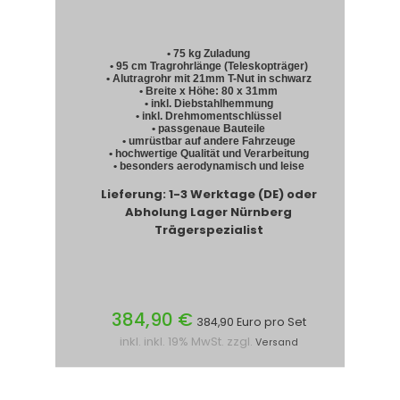
• 75 kg Zuladung
• 95 cm Tragrohrlänge (Teleskopträger)
• Alutragrohr mit 21mm T-Nut in schwarz
• Breite x Höhe: 80 x 31mm
• inkl. Diebstahlhemmung
• inkl. Drehmomentschlüssel
• passgenaue Bauteile
• umrüstbar auf andere Fahrzeuge
• hochwertige Qualität und Verarbeitung
• besonders aerodynamisch und leise
Lieferung: 1-3 Werktage (DE) oder
Abholung Lager Nürnberg
Trägerspezialist
384,90 €
384,90 Euro pro Set
inkl. inkl. 19% MwSt. zzgl.
Versand