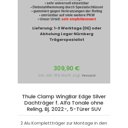
• sehr universell einsetzbar
• Diebstahlhemmung durch Spezialschlüssel
• gummiert gegen Verkratzungen der Reling
• umrüstbar auf viele weitere PKW
• Unser Urteil:
sehr empfehlenswert
Lieferung: 1-3 Werktage (DE) oder
Abholung Lager Nürnberg
Trägerspezialist
309,90 €
inkl. inkl. 19% MwSt. zzgl.
Versand
Thule Clamp WingBar Edge Silver
Dachträger f. Alfa Tonale ohne
Reling, Bj. 2022-, 5-Türer SUV
2 Alu Komplettträger zur Montage in den