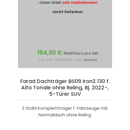
• Unser Urteil:
sehr empfehlenswert
nicht lieferbar
164,90 €
164,90 Euro pro Set
inkl. inkl. 19% MwSt. zzgl.
Versand
Farad Dachträger BS09 Iron2 130 f.
Alfa Tonale ohne Reling, Bj. 2022-,
5-Türer SUV
2 Stahl Komplettträger f. Fahrzeuge mit
Normaldach ohne Reling