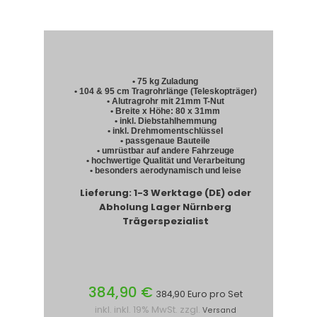
• 75 kg Zuladung
• 104 & 95 cm Tragrohrlänge (Teleskopträger)
• Alutragrohr mit 21mm T-Nut
• Breite x Höhe: 80 x 31mm
• inkl. Diebstahlhemmung
• inkl. Drehmomentschlüssel
• passgenaue Bauteile
• umrüstbar auf andere Fahrzeuge
• hochwertige Qualität und Verarbeitung
• besonders aerodynamisch und leise
Lieferung: 1-3 Werktage (DE) oder
Abholung Lager Nürnberg
Trägerspezialist
384,90 €
384,90 Euro pro Set
inkl. inkl. 19% MwSt. zzgl.
Versand