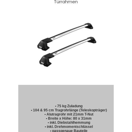
Türrahmen
• 75 kg Zuladung
• 104 & 95 cm Tragrohrlänge (Teleskopträger)
• Alutragrohr mit 21mm T-Nut
• Breite x Höhe: 80 x 31mm
• inkl. Diebstahlhemmung
• inkl. Drehmomentschlüssel
• passgenaue Bauteile