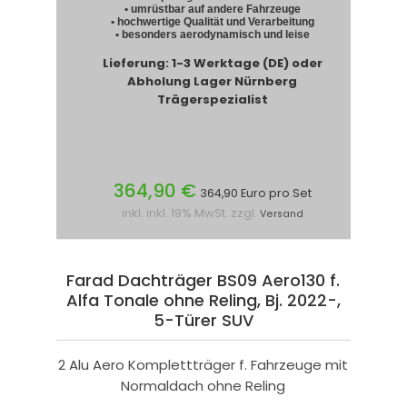
• umrüstbar auf andere Fahrzeuge
• hochwertige Qualität und Verarbeitung
• besonders aerodynamisch und leise
Lieferung: 1-3 Werktage (DE) oder
Abholung Lager Nürnberg
Trägerspezialist
364,90 €
364,90 Euro pro Set
inkl. inkl. 19% MwSt. zzgl.
Versand
Farad Dachträger BS09 Aero130 f.
Alfa Tonale ohne Reling, Bj. 2022-,
5-Türer SUV
2 Alu Aero Komplettträger f. Fahrzeuge mit
Normaldach ohne Reling