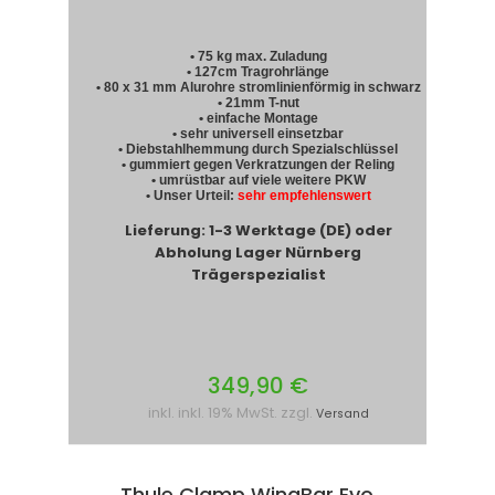
• 75 kg max. Zuladung
• 127cm Tragrohrlänge
• 80 x 31 mm Alurohre stromlinienförmig in schwarz
• 21mm T-nut
• einfache Montage
• sehr universell einsetzbar
• Diebstahlhemmung durch Spezialschlüssel
• gummiert gegen Verkratzungen der Reling
• umrüstbar auf viele weitere PKW
• Unser Urteil:
sehr empfehlenswert
Lieferung: 1-3 Werktage (DE) oder
Abholung Lager Nürnberg
Trägerspezialist
349,90 €
inkl. inkl. 19% MwSt. zzgl.
Versand
Thule Clamp WingBar Evo