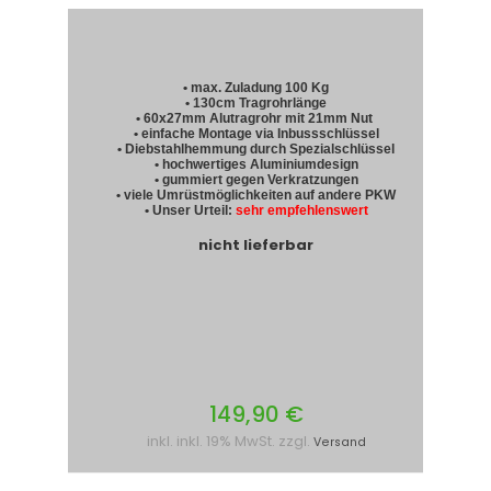
• max. Zuladung 100 Kg
• 130cm Tragrohrlänge
• 60x27mm Alutragrohr mit 21mm Nut
• einfache Montage via Inbussschlüssel
• Diebstahlhemmung durch Spezialschlüssel
• hochwertiges Aluminiumdesign
• gummiert gegen Verkratzungen
• viele Umrüstmöglichkeiten auf andere PKW
• Unser Urteil:
sehr empfehlenswert
nicht lieferbar
149,90 €
inkl. inkl. 19% MwSt. zzgl.
Versand