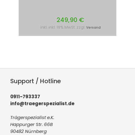
249,90 €
inkl. inkl. 19% MwSt. zzgl.
Versand
Support / Hotline
0911-793337
info@traegerspezialist.de
Trägerspezialist e.K.
Happurger Str. 66B
90482 Nürnberg