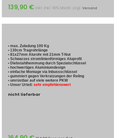
139,90 €
inkl. inkl. 19% MwSt. zzgl.
Versand
• max. Zuladung 100 Kg
• 130cm Tragrohrlänge
• 81x27mm Alurohr mit 21mm T-Nut
• Schwarzes stromlinienförmiges Aluprofil
• Diebstahlhemmung durch Spezialschlüssel
• hochwertiges Aluminiumdesign
• einfache Montage via Inbussschlüssel
• gummiert gegen Verkratzungen der Reling
• umrüstbar auf viele weitere PKW
• Unser Urteil:
sehr empfehlenswert
nicht lieferbar
164,90 €