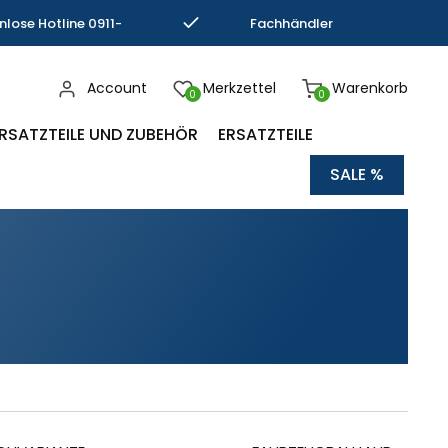
nlose Hotline 0911-
Fachhändler
793337
Kompetenz
Account
Merkzettel
Warenkorb
0
0
RSATZTEILE UND ZUBEHÖR
ERSATZTEILE
SALE %