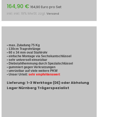
164,90 €
164,90 Euro pro Set
inkl. inkl. 19% MwSt. zzgl.
Versand
• max. Zuladung 75 Kg
• 130cm Tragrohrlänge
• 60 x 34 mm oval Stahlrohr
• einfache Montage via Sechskantschlüssel
• sehr universell einsetzbar
• Diebstahlhemmung durch Spezialschlüssel
• gummiert gegen Verkratzungen
• umrüstbar auf viele weitere PKW
• Unser Urteil:
sehr empfehlenswert
Lieferung: 1-3 Werktage (DE) oder Abholung
Lager Nürnberg Trägerspezialist