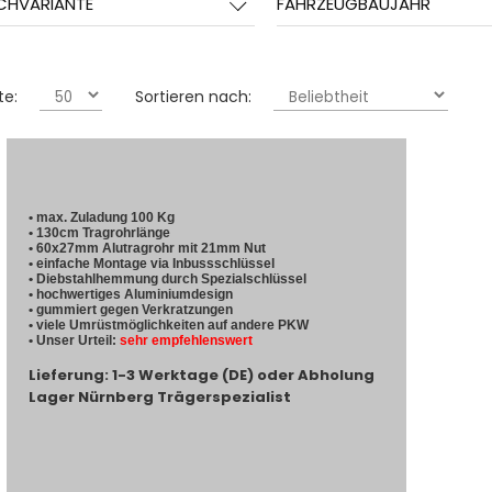
CHVARIANTE
FAHRZEUGBAUJAHR
te:
Sortieren nach:
• max. Zuladung 100 Kg
• 130cm Tragrohrlänge
• 60x27mm Alutragrohr mit 21mm Nut
• einfache Montage via Inbussschlüssel
• Diebstahlhemmung durch Spezialschlüssel
• hochwertiges Aluminiumdesign
• gummiert gegen Verkratzungen
• viele Umrüstmöglichkeiten auf andere PKW
• Unser Urteil:
sehr empfehlenswert
Lieferung: 1-3 Werktage (DE) oder Abholung
Lager Nürnberg Trägerspezialist