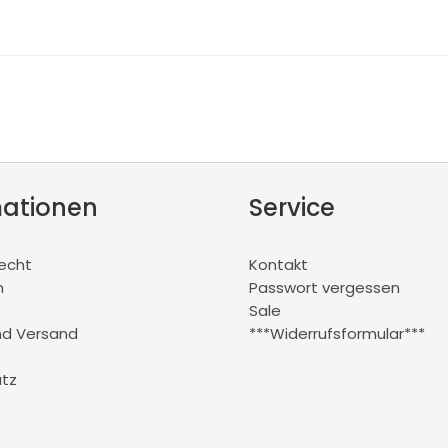
mationen
Service
recht
Kontakt
m
Passwort vergessen
Sale
nd Versand
***Widerrufsformular***
tz