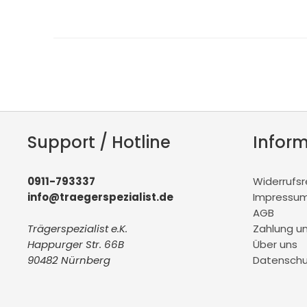
Support / Hotline
Infor
0911-793337
Widerrufs
info@traegerspezialist.de
Impressu
AGB
Trägerspezialist e.K.
Zahlung u
Happurger Str. 66B
Über uns
90482 Nürnberg
Datenschu