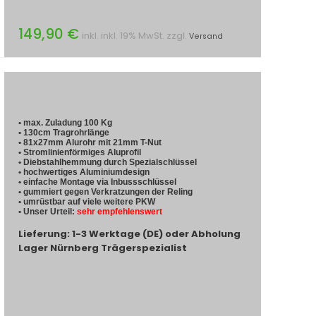
149,90 €
inkl. inkl. 19% MwSt. zzgl.
Versand
• max. Zuladung 100 Kg
• 130cm Tragrohrlänge
• 81x27mm Alurohr mit 21mm T-Nut
• Stromlinienförmiges Aluprofil
• Diebstahlhemmung durch Spezialschlüssel
• hochwertiges Aluminiumdesign
• einfache Montage via Inbussschlüssel
• gummiert gegen Verkratzungen der Reling
• umrüstbar auf viele weitere PKW
• Unser Urteil:
sehr empfehlenswert
Lieferung: 1-3 Werktage (DE) oder Abholung
Lager Nürnberg Trägerspezialist