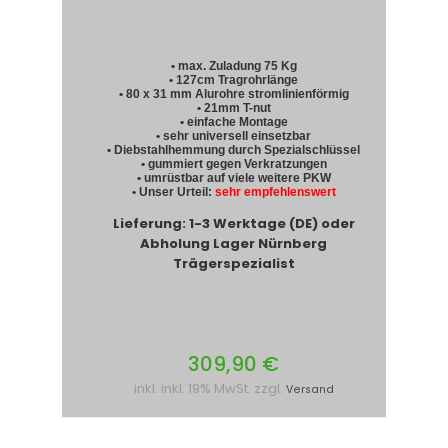
• max. Zuladung 75 Kg
• 127cm Tragrohrlänge
• 80 x 31 mm Alurohre stromlinienförmig
• 21mm T-nut
• einfache Montage
• sehr universell einsetzbar
• Diebstahlhemmung durch Spezialschlüssel
• gummiert gegen Verkratzungen
• umrüstbar auf viele weitere PKW
• Unser Urteil:
sehr empfehlenswert
Lieferung: 1-3 Werktage (DE) oder
Abholung Lager Nürnberg
Trägerspezialist
309,90 €
inkl. inkl. 19% MwSt. zzgl.
Versand