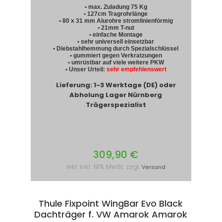
• max. Zuladung 75 Kg
• 127cm Tragrohrlänge
• 80 x 31 mm Alurohre stromlinienförmig
• 21mm T-nut
• einfache Montage
• sehr universell einsetzbar
• Diebstahlhemmung durch Spezialschlüssel
• gummiert gegen Verkratzungen
• umrüstbar auf viele weitere PKW
• Unser Urteil:
sehr empfehlenswert
Lieferung: 1-3 Werktage (DE) oder
Abholung Lager Nürnberg
Trägerspezialist
309,90 €
inkl. inkl. 19% MwSt. zzgl.
Versand
Thule Fixpoint WingBar Evo Black
Dachträger f. VW Amarok Amarok