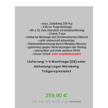
• max. Zuladung 100 Kg
• 135cm Tragrohrlänge
• 80 x 31 mm Alurohre stromlinienförmig
• 21mm T-nut
• einfache Montage mit Drehmomentschlüssel
• sehr universell einsetzbar
• Diebstahlhemmung durch Metallschlösser
• gummiert gegen Verkratzungen der Reling
• umrüstbar auf viele weitere PKW
• Unser Urteil:
sehr empfehlenswert
Lieferung: 1-3 Werktage (DE) oder
Abholung Lager Nürnberg
Trägerspezialist
259,90 €
inkl. inkl. 19% MwSt. zzgl.
Versand