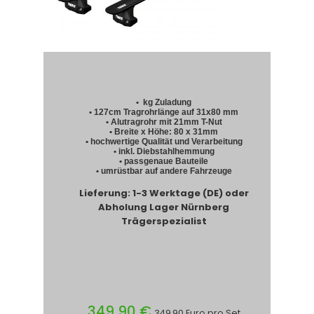
• kg Zuladung
• 127cm Tragrohrlänge auf 31x80 mm
• Alutragrohr mit 21mm T-Nut
• Breite x Höhe: 80 x 31mm
• hochwertige Qualität und Verarbeitung
• inkl. Diebstahlhemmung
• passgenaue Bauteile
• umrüstbar auf andere Fahrzeuge
Lieferung: 1-3 Werktage (DE) oder
Abholung Lager Nürnberg
Trägerspezialist
349,90 €
349,90 Euro pro Set