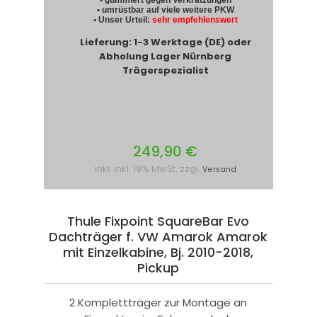
• gummiert gegen Verkratzungen
• umrüstbar auf viele weitere PKW
• Unser Urteil:
sehr empfehlenswert
Lieferung: 1-3 Werktage (DE) oder
Abholung Lager Nürnberg
Trägerspezialist
249,90 €
inkl. inkl. 19% MwSt. zzgl.
Versand
Thule Fixpoint SquareBar Evo
Dachträger f. VW Amarok Amarok
mit Einzelkabine, Bj. 2010-2018,
Pickup
2 Komplettträger zur Montage an