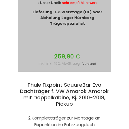
• Unser Urteil:
sehr empfehlenswert
Lieferung: 1-3 Werktage (DE) oder
Abholung Lager Nürnberg
Trägerspezialist
259,90 €
inkl. inkl. 19% MwSt. zzgl.
Versand
Thule Fixpoint SquareBar Evo
Dachträger f. VW Amarok Amarok
mit Doppelkabine, Bj. 2010-2018,
Pickup
2 Komplettträger zur Montage an
Fixpunkten im Fahrzeugdach