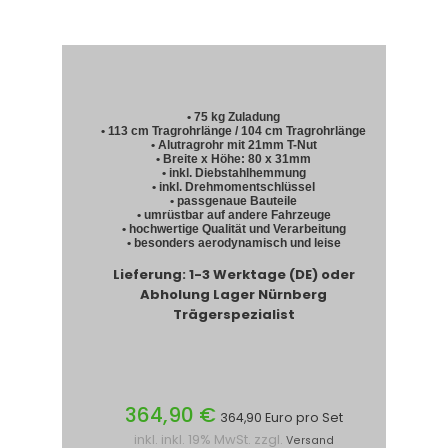
• 75 kg Zuladung
• 113 cm Tragrohrlänge / 104 cm Tragrohrlänge
• Alutragrohr mit 21mm T-Nut
• Breite x Höhe: 80 x 31mm
• inkl. Diebstahlhemmung
• inkl. Drehmomentschlüssel
• passgenaue Bauteile
• umrüstbar auf andere Fahrzeuge
• hochwertige Qualität und Verarbeitung
• besonders aerodynamisch und leise
Lieferung: 1-3 Werktage (DE) oder
Abholung Lager Nürnberg
Trägerspezialist
364,90 €
364,90 Euro pro Set
inkl. inkl. 19% MwSt. zzgl.
Versand