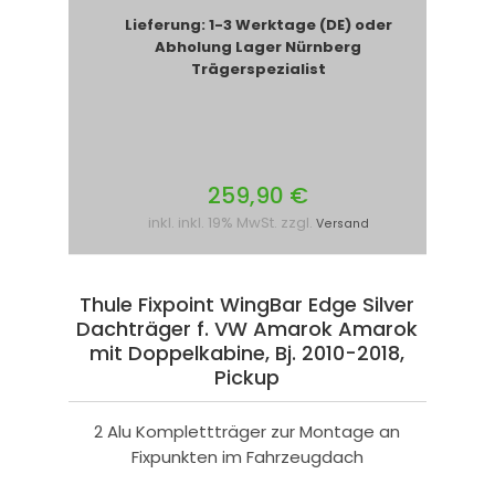
Lieferung: 1-3 Werktage (DE) oder
Abholung Lager Nürnberg
Trägerspezialist
259,90 €
inkl. inkl. 19% MwSt. zzgl.
Versand
Thule Fixpoint WingBar Edge Silver
Dachträger f. VW Amarok Amarok
mit Doppelkabine, Bj. 2010-2018,
Pickup
2 Alu Komplettträger zur Montage an
Fixpunkten im Fahrzeugdach