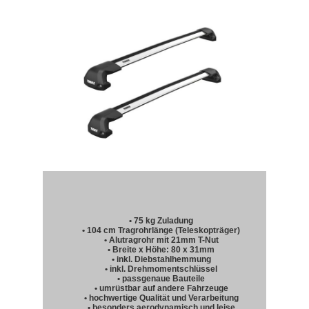
• 75 kg Zuladung
• 104 cm Tragrohrlänge (Teleskopträger)
• Alutragrohr mit 21mm T-Nut
• Breite x Höhe: 80 x 31mm
• inkl. Diebstahlhemmung
• inkl. Drehmomentschlüssel
• passgenaue Bauteile
• umrüstbar auf andere Fahrzeuge
• hochwertige Qualität und Verarbeitung
• besonders aerodynamisch und leise