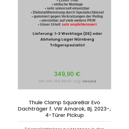
• 21mm T-nut
• einfache Montage
• sehr universell einsetzbar
• Diebstahlhemmung durch Spezialschlüssel
• gummiert gegen Verkratzungen der Reling
• umrüstbar auf viele weitere PKW
• Unser Urteil:
sehr empfehlenswert
Lieferung: 1-3 Werktage (DE) oder
Abholung Lager Nürnberg
Trägerspezialist
349,90 €
inkl. inkl. 19% MwSt. zzgl.
Versand
Thule Clamp SquareBar Evo
Dachträger f. VW Amarok, Bj. 2023-,
4-Türer Pickup