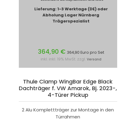
Lieferung: 1-3 Werktage (DE) oder
Abholung Lager Nürnberg
Trägerspezialist
364,90 €
364,90 Euro pro Set
inkl. inkl. 19% MwSt. zzgl.
Versand
Thule Clamp WingBar Edge Black
Dachträger f. VW Amarok, Bj. 2023-,
4-Türer Pickup
2 Alu Komplettträger zur Montage in den
Türrahmen