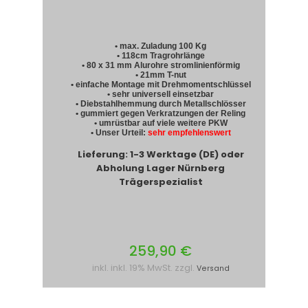
• max. Zuladung 100 Kg
• 118cm Tragrohrlänge
• 80 x 31 mm Alurohre stromlinienförmig
• 21mm T-nut
• einfache Montage mit Drehmomentschlüssel
• sehr universell einsetzbar
• Diebstahlhemmung durch Metallschlösser
• gummiert gegen Verkratzungen der Reling
• umrüstbar auf viele weitere PKW
• Unser Urteil:
sehr empfehlenswert
Lieferung: 1-3 Werktage (DE) oder
Abholung Lager Nürnberg
Trägerspezialist
259,90 €
inkl. inkl. 19% MwSt. zzgl.
Versand