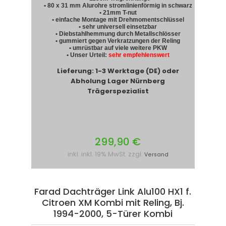
• 80 x 31 mm Alurohre stromlinienförmig in schwarz
• 21mm T-nut
• einfache Montage mit Drehmomentschlüssel
• sehr universell einsetzbar
• Diebstahlhemmung durch Metallschlösser
• gummiert gegen Verkratzungen der Reling
• umrüstbar auf viele weitere PKW
• Unser Urteil:
sehr empfehlenswert
Lieferung: 1-3 Werktage (DE) oder
Abholung Lager Nürnberg
Trägerspezialist
299,90 €
inkl. inkl. 19% MwSt. zzgl.
Versand
Farad Dachträger Link Alu100 HX1 f.
Citroen XM Kombi mit Reling, Bj.
1994-2000, 5-Türer Kombi