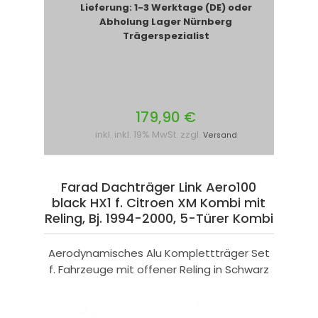
Lieferung: 1-3 Werktage (DE) oder
Abholung Lager Nürnberg
Trägerspezialist
179,90 €
inkl. inkl. 19% MwSt. zzgl.
Versand
Farad Dachträger Link Aero100
black HX1 f. Citroen XM Kombi mit
Reling, Bj. 1994-2000, 5-Türer Kombi
Aerodynamisches Alu Komplettträger Set
f. Fahrzeuge mit offener Reling in Schwarz