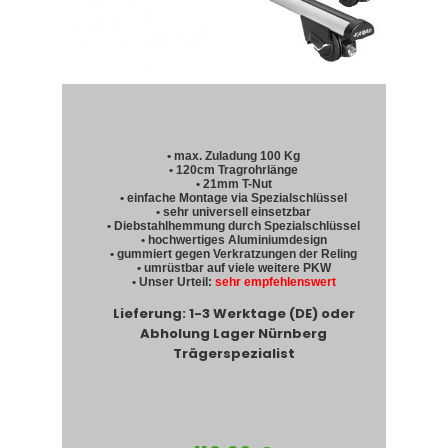
• max. Zuladung 100 Kg
• 120cm Tragrohrlänge
• 21mm T-Nut
• einfache Montage via Spezialschlüssel
• sehr universell einsetzbar
• Diebstahlhemmung durch Spezialschlüssel
• hochwertiges Aluminiumdesign
• gummiert gegen Verkratzungen der Reling
• umrüstbar auf viele weitere PKW
• Unser Urteil:
sehr empfehlenswert
Lieferung: 1-3 Werktage (DE) oder
Abholung Lager Nürnberg
Trägerspezialist