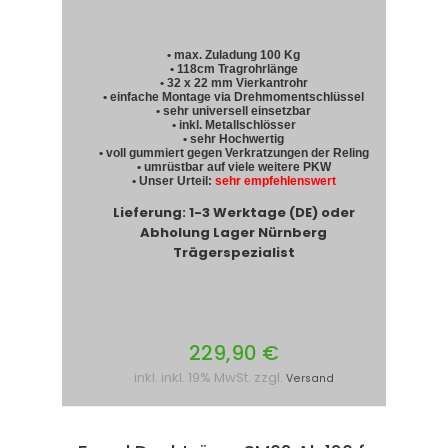
• max. Zuladung 100 Kg
• 118cm Tragrohrlänge
• 32 x 22 mm Vierkantrohr
• einfache Montage via Drehmomentschlüssel
• sehr universell einsetzbar
• inkl. Metallschlösser
• sehr Hochwertig
• voll gummiert gegen Verkratzungen der Reling
• umrüstbar auf viele weitere PKW
• Unser Urteil:
sehr empfehlenswert
Lieferung: 1-3 Werktage (DE) oder
Abholung Lager Nürnberg
Trägerspezialist
229,90 €
inkl. inkl. 19% MwSt. zzgl.
Versand