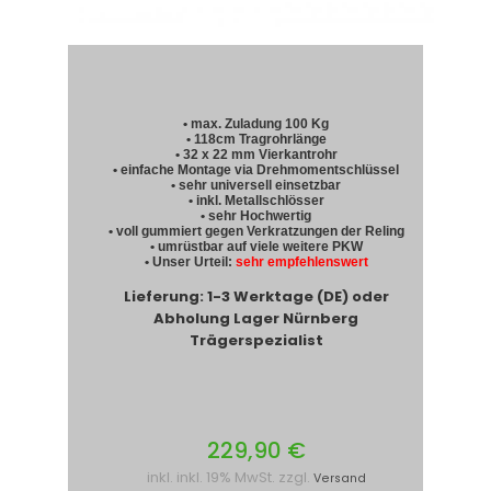
• max. Zuladung 100 Kg
• 118cm Tragrohrlänge
• 32 x 22 mm Vierkantrohr
• einfache Montage via Drehmomentschlüssel
• sehr universell einsetzbar
• inkl. Metallschlösser
• sehr Hochwertig
• voll gummiert gegen Verkratzungen der Reling
• umrüstbar auf viele weitere PKW
• Unser Urteil:
sehr empfehlenswert
Lieferung: 1-3 Werktage (DE) oder
Abholung Lager Nürnberg
Trägerspezialist
229,90 €
inkl. inkl. 19% MwSt. zzgl.
Versand