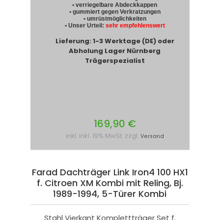
• verriegelbare Abdeckkappen
• gummiert gegen Verkratzungen
• umrüstmöglichkeiten
• Unser Urteil:
sehr empfehlenswert
Lieferung: 1-3 Werktage (DE) oder
Abholung Lager Nürnberg
Trägerspezialist
169,90 €
inkl. inkl. 19% MwSt. zzgl.
Versand
Farad Dachträger Link Iron4 100 HX1
f. Citroen XM Kombi mit Reling, Bj.
1989-1994, 5-Türer Kombi
Stahl Vierkant Komplettträger Set f.