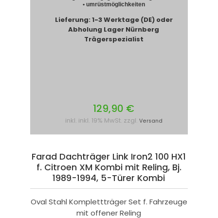
• umrüstmöglichkeiten
Lieferung: 1-3 Werktage (DE) oder
Abholung Lager Nürnberg
Trägerspezialist
129,90 €
inkl. inkl. 19% MwSt. zzgl.
Versand
Farad Dachträger Link Iron2 100 HX1
f. Citroen XM Kombi mit Reling, Bj.
1989-1994, 5-Türer Kombi
Oval Stahl Komplettträger Set f. Fahrzeuge
mit offener Reling