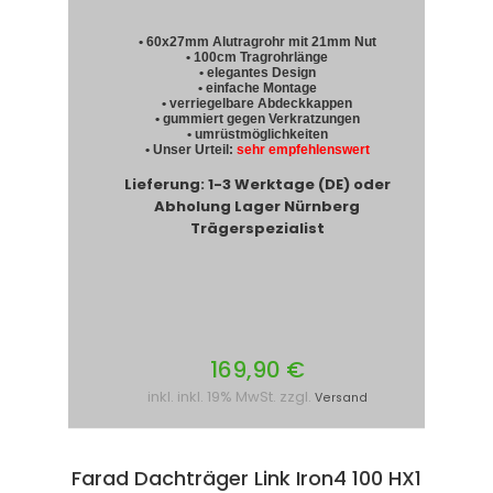
• 60x27mm Alutragrohr mit 21mm Nut
• 100cm Tragrohrlänge
• elegantes Design
• einfache Montage
• verriegelbare Abdeckkappen
• gummiert gegen Verkratzungen
• umrüstmöglichkeiten
• Unser Urteil:
sehr empfehlenswert
Lieferung: 1-3 Werktage (DE) oder
Abholung Lager Nürnberg
Trägerspezialist
169,90 €
inkl. inkl. 19% MwSt. zzgl.
Versand
Farad Dachträger Link Iron4 100 HX1