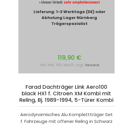
• Unser Urteil:
sehr empfehlenswert
Lieferung: 1-3 Werktage (DE) oder
Abholung Lager Nürnberg
Trägerspezialist
119,90 €
inkl. inkl. 19% MwSt. zzgl.
Versand
Farad Dachträger Link Aero100
black HX1 f. Citroen XM Kombi mit
Reling, Bj. 1989-1994, 5-Türer Kombi
Aerodynamisches Alu Komplettträger Set
f. Fahrzeuge mit offener Reling in Schwarz