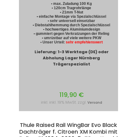
• max. Zuladung 100 Kg
• 120cm Tragrohrlänge
• 21mm T-Nut
• einfache Montage via Spezialschlüssel
• sehr universell einsetzbar
• Diebstahlhemmung durch Spezialschlüssel
• hochwertiges Aluminiumdesign
• gummiert gegen Verkratzungen der Reling
• umrüstbar auf viele weitere PKW
• Unser Urteil:
sehr empfehlenswert
Lieferung: 1-3 Werktage (DE) oder
Abholung Lager Nürnberg
Trägerspezialist
119,90 €
inkl. inkl. 19% MwSt. zzgl.
Versand
Thule Raised Rail WingBar Evo Black
Dachträger f. Citroen XM Kombi mit