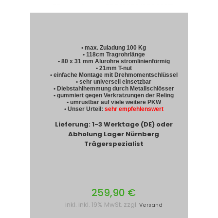
• max. Zuladung 100 Kg
• 118cm Tragrohrlänge
• 80 x 31 mm Alurohre stromlinienförmig
• 21mm T-nut
• einfache Montage mit Drehmomentschlüssel
• sehr universell einsetzbar
• Diebstahlhemmung durch Metallschlösser
• gummiert gegen Verkratzungen der Reling
• umrüstbar auf viele weitere PKW
• Unser Urteil:
sehr empfehlenswert
Lieferung: 1-3 Werktage (DE) oder
Abholung Lager Nürnberg
Trägerspezialist
259,90 €
inkl. inkl. 19% MwSt. zzgl.
Versand