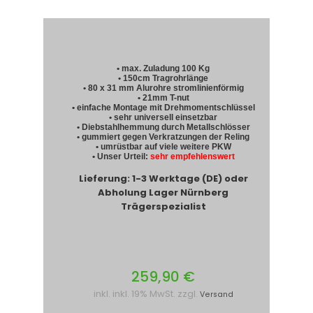
• max. Zuladung 100 Kg
• 150cm Tragrohrlänge
• 80 x 31 mm Alurohre stromlinienförmig
• 21mm T-nut
• einfache Montage mit Drehmomentschlüssel
• sehr universell einsetzbar
• Diebstahlhemmung durch Metallschlösser
• gummiert gegen Verkratzungen der Reling
• umrüstbar auf viele weitere PKW
• Unser Urteil:
sehr empfehlenswert
Lieferung: 1-3 Werktage (DE) oder
Abholung Lager Nürnberg
Trägerspezialist
259,90 €
inkl. inkl. 19% MwSt. zzgl.
Versand