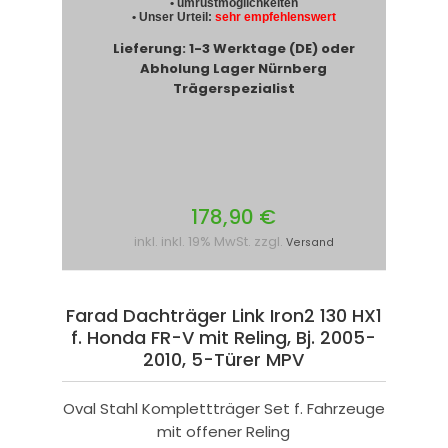
• umrüstmöglichkeiten
• Unser Urteil:
sehr empfehlenswert
Lieferung: 1-3 Werktage (DE) oder
Abholung Lager Nürnberg
Trägerspezialist
178,90 €
inkl. inkl. 19% MwSt. zzgl.
Versand
Farad Dachträger Link Iron2 130 HX1
f. Honda FR-V mit Reling, Bj. 2005-
2010, 5-Türer MPV
Oval Stahl Komplettträger Set f. Fahrzeuge
mit offener Reling