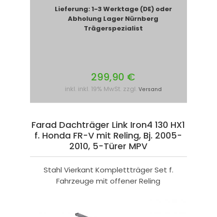
Lieferung: 1-3 Werktage (DE) oder
Abholung Lager Nürnberg
Trägerspezialist
299,90 €
inkl. inkl. 19% MwSt. zzgl.
Versand
Farad Dachträger Link Iron4 130 HX1
f. Honda FR-V mit Reling, Bj. 2005-
2010, 5-Türer MPV
Stahl Vierkant Komplettträger Set f.
Fahrzeuge mit offener Reling