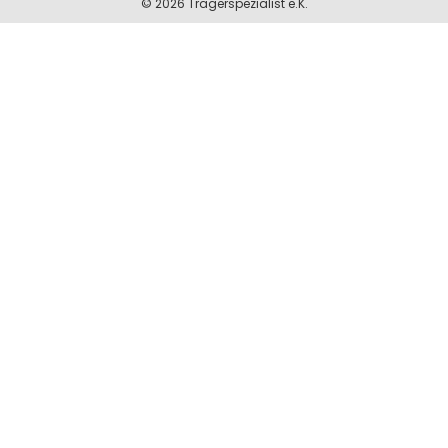
© 2026 Trägerspezialist e.K.