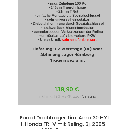
• max. Zuladung 100 Kg
• 140cm Tragrohrlänge
• 21mm T-Nut
• einfache Montage via Spezialschlüssel
• sehr universell einsetzbar
• Diebstahlhemmung durch Spezialschlüssel
• hochwertiges Aluminiumdesign
• gummiert gegen Verkratzungen der Reling
• umrüstbar auf viele weitere PKW
• Unser Urteil:
sehr empfehlenswert
Lieferung: 1-3 Werktage (DE) oder
Abholung Lager Nürnberg
Trägerspezialist
139,90 €
inkl. inkl. 19% MwSt. zzgl.
Versand
Farad Dachträger Link Aero130 HX1
f. Honda FR-V mit Reling, Bj. 2005-