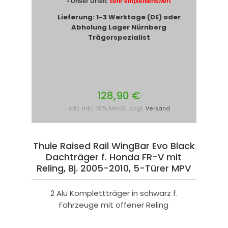
• Unser Urteil:
sehr empfehlenswert
Lieferung: 1-3 Werktage (DE) oder
Abholung Lager Nürnberg
Trägerspezialist
128,90 €
inkl. inkl. 19% MwSt. zzgl.
Versand
Thule Raised Rail WingBar Evo Black
Dachträger f. Honda FR-V mit
Reling, Bj. 2005-2010, 5-Türer MPV
2 Alu Komplettträger in schwarz f.
Fahrzeuge mit offener Reling