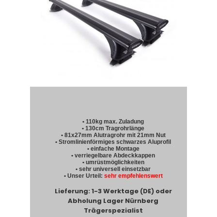
• 110kg max. Zuladung
• 130cm Tragrohrlänge
• 81x27mm Alutragrohr mit 21mm Nut
• Stromlinienförmiges schwarzes Aluprofil
• einfache Montage
• verriegelbare Abdeckkappen
• umrüstmöglichkeiten
• sehr universell einsetzbar
• Unser Urteil:
sehr empfehlenswert
Lieferung: 1-3 Werktage (DE) oder
Abholung Lager Nürnberg
Trägerspezialist