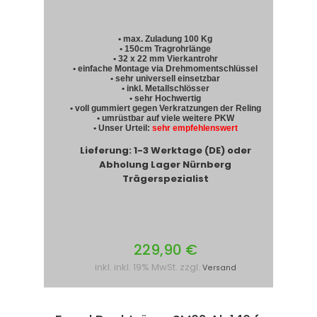
• max. Zuladung 100 Kg
• 150cm Tragrohrlänge
• 32 x 22 mm Vierkantrohr
• einfache Montage via Drehmomentschlüssel
• sehr universell einsetzbar
• inkl. Metallschlösser
• sehr Hochwertig
• voll gummiert gegen Verkratzungen der Reling
• umrüstbar auf viele weitere PKW
• Unser Urteil:
sehr empfehlenswert
Lieferung: 1-3 Werktage (DE) oder
Abholung Lager Nürnberg
Trägerspezialist
229,90 €
inkl. inkl. 19% MwSt. zzgl.
Versand