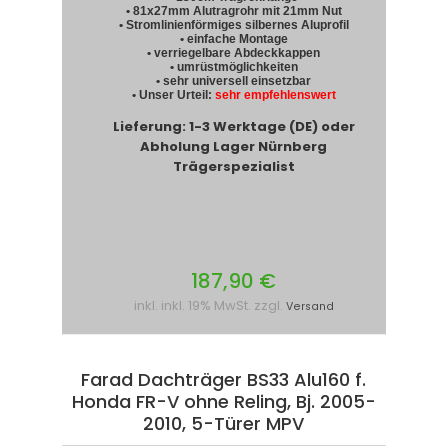
• 81x27mm Alutragrohr mit 21mm Nut
• Stromlinienförmiges silbernes Aluprofil
• einfache Montage
• verriegelbare Abdeckkappen
• umrüstmöglichkeiten
• sehr universell einsetzbar
• Unser Urteil:
sehr empfehlenswert
Lieferung: 1-3 Werktage (DE) oder
Abholung Lager Nürnberg
Trägerspezialist
187,90 €
inkl. inkl. 19% MwSt. zzgl.
Versand
Farad Dachträger BS33 Alu160 f.
Honda FR-V ohne Reling, Bj. 2005-
2010, 5-Türer MPV