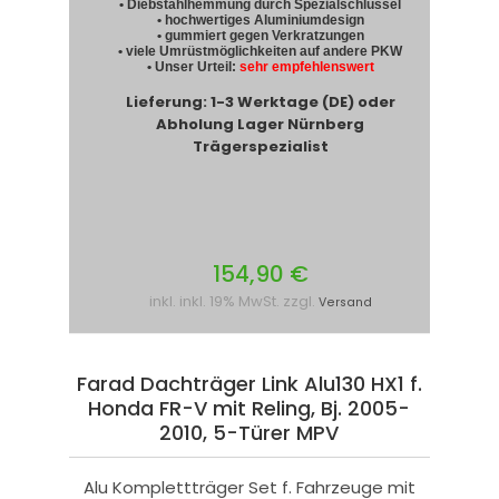
• Diebstahlhemmung durch Spezialschlüssel
• hochwertiges Aluminiumdesign
• gummiert gegen Verkratzungen
• viele Umrüstmöglichkeiten auf andere PKW
• Unser Urteil:
sehr empfehlenswert
Lieferung: 1-3 Werktage (DE) oder
Abholung Lager Nürnberg
Trägerspezialist
154,90 €
inkl. inkl. 19% MwSt. zzgl.
Versand
Farad Dachträger Link Alu130 HX1 f.
Honda FR-V mit Reling, Bj. 2005-
2010, 5-Türer MPV
Alu Komplettträger Set f. Fahrzeuge mit