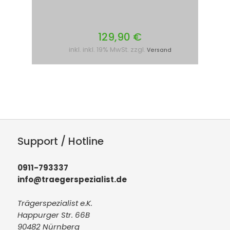
129,90 €
inkl. inkl. 19% MwSt. zzgl.
Versand
Support / Hotline
0911-793337
info@traegerspezialist.de
Trägerspezialist e.K.
Happurger Str. 66B
90482 Nürnberg