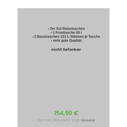
• 3er Set Reisetaschen
• 1 Fronttasche 90 l
• 2 Basistaschen 101 L Volumen je Tasche
• sehr gute Qualität
nicht lieferbar
154,90 €
inkl. inkl. 19% MwSt. zzgl.
Versand