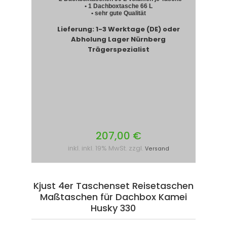
• 1 Dachboxtasche 66 L
• sehr gute Qualität
Lieferung: 1-3 Werktage (DE) oder
Abholung Lager Nürnberg
Trägerspezialist
207,00 €
inkl. inkl. 19% MwSt. zzgl.
Versand
Kjust 4er Taschenset Reisetaschen
Maßtaschen für Dachbox Kamei
Husky 330