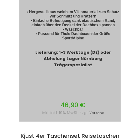
• Hergestellt aus weichem Vliesmaterial zum Schutz
vor Schmutz und Kratzern
• Einfache Befestigung dank elastischem Rand,
einfach über den Deckel der Dachbox spannen
• Waschbar
• Passend für Thule Dachboxen der Größe
Sport/Alpine
Lieferung: 1-3 Werktage (DE) oder
Abholung Lager Nürnberg
Trägerspezialist
46,90 €
inkl. inkl. 19% MwSt. zzgl.
Versand
Kjust 4er Taschenset Reisetaschen