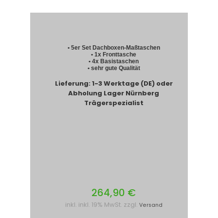
• 5er Set Dachboxen-Maßtaschen
• 1x Fronttasche
• 4x Basistaschen
• sehr gute Qualität
Lieferung: 1-3 Werktage (DE) oder
Abholung Lager Nürnberg
Trägerspezialist
264,90 €
inkl. inkl. 19% MwSt. zzgl.
Versand