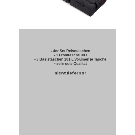
• 4er Set Reisetaschen
• 1 Fronttasche 90 l
• 3 Basistaschen 101 L Volumen je Tasche
• sehr gute Qualität
nicht lieferbar