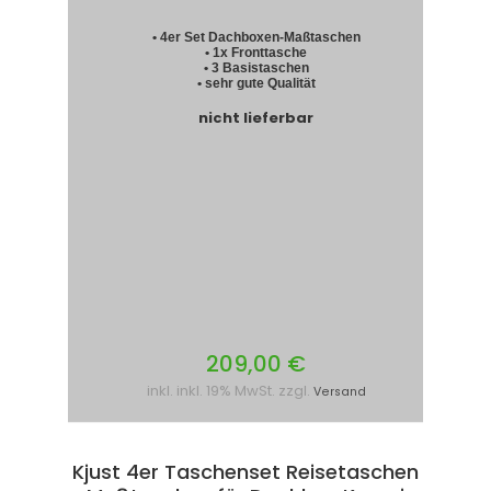
• 4er Set Dachboxen-Maßtaschen
• 1x Fronttasche
• 3 Basistaschen
• sehr gute Qualität
nicht lieferbar
209,00 €
inkl. inkl. 19% MwSt. zzgl.
Versand
Kjust 4er Taschenset Reisetaschen