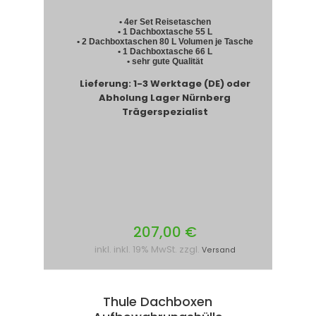
• 4er Set Reisetaschen
• 1 Dachboxtasche 55 L
• 2 Dachboxtaschen 80 L Volumen je Tasche
• 1 Dachboxtasche 66 L
• sehr gute Qualität
Lieferung: 1-3 Werktage (DE) oder
Abholung Lager Nürnberg
Trägerspezialist
207,00 €
inkl. inkl. 19% MwSt. zzgl.
Versand
Thule Dachboxen