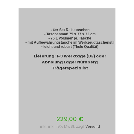
• 4er Set Reisetaschen
• Taschenmaß 75 x 37 x 32 cm
• 75 L Volumen je. Tasche
• mit Aufbewahrungstasche im Werkzeugtaschenstil
• leicht und robust (Thule Qualität)
Lieferung: 1-3 Werktage (DE) oder
Abholung Lager Nürnberg
Trägerspezialist
229,00 €
inkl. inkl. 19% MwSt. zzgl.
Versand