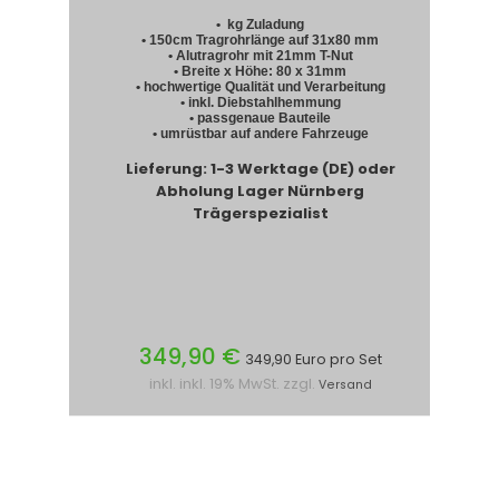
• kg Zuladung
• 150cm Tragrohrlänge auf 31x80 mm
• Alutragrohr mit 21mm T-Nut
• Breite x Höhe: 80 x 31mm
• hochwertige Qualität und Verarbeitung
• inkl. Diebstahlhemmung
• passgenaue Bauteile
• umrüstbar auf andere Fahrzeuge
Lieferung: 1-3 Werktage (DE) oder
Abholung Lager Nürnberg
Trägerspezialist
349,90 €
349,90 Euro pro Set
inkl. inkl. 19% MwSt. zzgl.
Versand