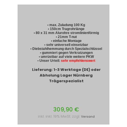
• max. Zuladung 100 Kg
• 150cm Tragrohrlänge
• 80 x 31 mm Alurohre stromlinienförmig
• 21mm T-nut
• einfache Montage
• sehr universell einsetzbar
• Diebstahlhemmung durch Spezialschlüssel
• gummiert gegen Verkratzungen
• umrüstbar auf viele weitere PKW
• Unser Urteil:
sehr empfehlenswert
Lieferung: 1-3 Werktage (DE) oder
Abholung Lager Nürnberg
Trägerspezialist
309,90 €
inkl. inkl. 19% MwSt. zzgl.
Versand