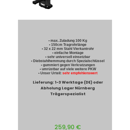
• max. Zuladung 100 Kg
• 150cm Tragrohrlänge
• 32 x 22 mm Stahl Vierkantrohr
• einfache Montage
• sehr universell einsetzbar
• Diebstahlhemmung durch Spezialschlüssel
• gummiert gegen Verkratzungen
• umrüstbar auf viele weitere PKW
• Unser Urteil:
sehr empfehlenswert
Lieferung: 1-3 Werktage (DE) oder
Abholung Lager Nürnberg
Trägerspezialist
259,90 €