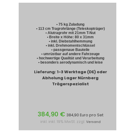
• 75 kg Zuladung
• 113 cm Tragrohrlänge (Teleskopträger)
• Alutragrohr mit 21mm T-Nut
• Breite x Höhe: 80 x 31mm
• inkl. Diebstahlhemmung
• inkl. Drehmomentschlüssel
• passgenaue Bauteile
• umrüstbar auf andere Fahrzeuge
• hochwertige Qualität und Verarbeitung
• besonders aerodynamisch und leise
Lieferung: 1-3 Werktage (DE) oder
Abholung Lager Nürnberg
Trägerspezialist
384,90 €
384,90 Euro pro Set
inkl. inkl. 19% MwSt. zzgl.
Versand