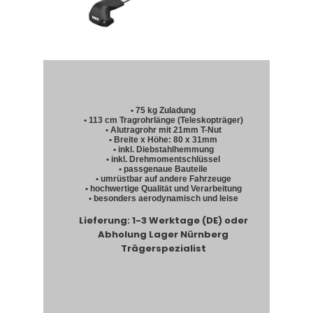
• 75 kg Zuladung
• 113 cm Tragrohrlänge (Teleskopträger)
• Alutragrohr mit 21mm T-Nut
• Breite x Höhe: 80 x 31mm
• inkl. Diebstahlhemmung
• inkl. Drehmomentschlüssel
• passgenaue Bauteile
• umrüstbar auf andere Fahrzeuge
• hochwertige Qualität und Verarbeitung
• besonders aerodynamisch und leise
Lieferung: 1-3 Werktage (DE) oder
Abholung Lager Nürnberg
Trägerspezialist