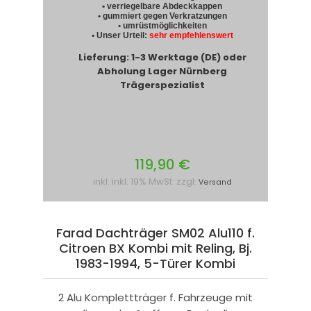
• verriegelbare Abdeckkappen
• gummiert gegen Verkratzungen
• umrüstmöglichkeiten
• Unser Urteil:
sehr empfehlenswert
Lieferung: 1-3 Werktage (DE) oder
Abholung Lager Nürnberg
Trägerspezialist
119,90 €
inkl. inkl. 19% MwSt. zzgl.
Versand
Farad Dachträger SM02 Alu110 f.
Citroen BX Kombi mit Reling, Bj.
1983-1994, 5-Türer Kombi
2 Alu Komplettträger f. Fahrzeuge mit