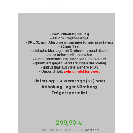
• max. Zuladung 100 Kg
• 118cm Tragrohrlänge
• 80 x 31 mm Alurohre stromlinienförmig in schwarz
• 21mm T-nut
• einfache Montage mit Drehmomentschlüssel
• sehr universell einsetzbar
• Diebstahlhemmung durch Metallschlösser
• gummiert gegen Verkratzungen der Reling
• umrüstbar auf viele weitere PKW
• Unser Urteil:
sehr empfehlenswert
Lieferung: 1-3 Werktage (DE) oder
Abholung Lager Nürnberg
Trägerspezialist
299,90 €
inkl. inkl. 19% MwSt. zzgl.
Versand