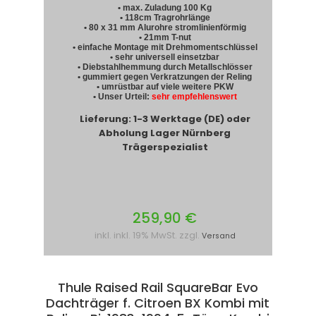
• max. Zuladung 100 Kg
• 118cm Tragrohrlänge
• 80 x 31 mm Alurohre stromlinienförmig
• 21mm T-nut
• einfache Montage mit Drehmomentschlüssel
• sehr universell einsetzbar
• Diebstahlhemmung durch Metallschlösser
• gummiert gegen Verkratzungen der Reling
• umrüstbar auf viele weitere PKW
• Unser Urteil:
sehr empfehlenswert
Lieferung: 1-3 Werktage (DE) oder
Abholung Lager Nürnberg
Trägerspezialist
259,90 €
inkl. inkl. 19% MwSt. zzgl.
Versand
Thule Raised Rail SquareBar Evo
Dachträger f. Citroen BX Kombi mit