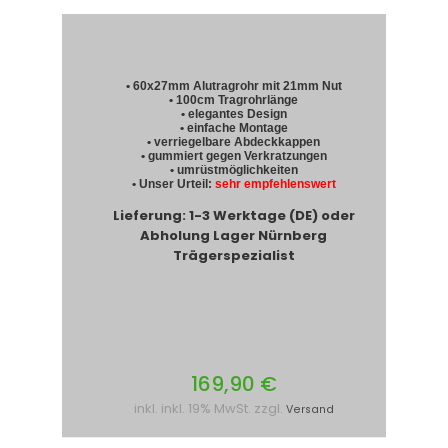
• 60x27mm Alutragrohr mit 21mm Nut
• 100cm Tragrohrlänge
• elegantes Design
• einfache Montage
• verriegelbare Abdeckkappen
• gummiert gegen Verkratzungen
• umrüstmöglichkeiten
• Unser Urteil:
sehr empfehlenswert
Lieferung: 1-3 Werktage (DE) oder
Abholung Lager Nürnberg
Trägerspezialist
169,90 €
inkl. inkl. 19% MwSt. zzgl.
Versand