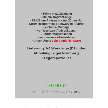
• 100kg max. Zuladung
• 100cm Tragrohrlänge
• 81x27mm Alutragrohr mit 21mm Nut
• Stromlinienförmiges schwarzes Aluprofil
• einfache Montage
• verriegelbare Abdeckkappen
• umrüstmöglichkeiten
• sehr universell einsetzbar
• Unser Urteil:
sehr empfehlenswert
Lieferung: 1-3 Werktage (DE) oder
Abholung Lager Nürnberg
Trägerspezialist
179,90 €
inkl. inkl. 19% MwSt. zzgl.
Versand