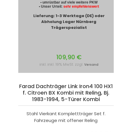
• umrüstbar auf viele weitere PKW
• Unser Urteil:
sehr empfehlenswert
Lieferung: 1-3 Werktage (DE) oder
Abholung Lager Nürnberg
Trägerspezialist
109,90 €
inkl. inkl. 19% MwSt. zzgl.
Versand
Farad Dachträger Link Iron4 100 HX1
f. Citroen BX Kombi mit Reling, Bj.
1983-1994, 5-Türer Kombi
Stahl Vierkant Komplettträger Set f.
Fahrzeuge mit offener Reling