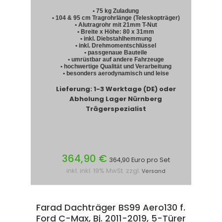
• 75 kg Zuladung
• 104 & 95 cm Tragrohrlänge (Teleskopträger)
• Alutragrohr mit 21mm T-Nut
• Breite x Höhe: 80 x 31mm
• inkl. Diebstahlhemmung
• inkl. Drehmomentschlüssel
• passgenaue Bauteile
• umrüstbar auf andere Fahrzeuge
• hochwertige Qualität und Verarbeitung
• besonders aerodynamisch und leise
Lieferung: 1-3 Werktage (DE) oder
Abholung Lager Nürnberg
Trägerspezialist
364,90 €
364,90 Euro pro Set
inkl. inkl. 19% MwSt. zzgl.
Versand
Farad Dachträger BS99 Aero130 f.
Ford C-Max, Bj. 2011-2019, 5-Türer