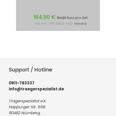
164,90 €
164,90 Euro pro Set
inkl. inkl. 19% MwSt. zzgl.
Versand
Support / Hotline
0911-793337
info@traegerspezialist.de
Trägerspezialist e.K.
Happurger Str. 66B
90482 Nürnberg