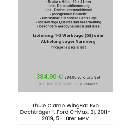
• Breite x Höhe: 80 x 31mm
• inkl. Diebstahlhemmung
• inkl. Drehmomentschlüssel
• passgenaue Bauteile
• umrüstbar auf andere Fahrzeuge
• hochwertige Qualität und Verarbeitung
• besonders aerodynamisch und leise
Lieferung: 1-3 Werktage (DE) oder
Abholung Lager Nürnberg
Trägerspezialist
384,90 €
384,90 Euro pro Set
inkl. inkl. 19% MwSt. zzgl.
Versand
Thule Clamp WingBar Evo
Dachträger f. Ford C-Max, Bj. 2011-
2019, 5-Türer MPV