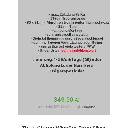
• max. Zuladung 75 Kg
• 135cm Tragrohrlänge
• 80 x 31 mm Alurohre stromlinienförmig in schwarz
• 21mm T-nut
• einfache Montage
• sehr universell einsetzbar
• Diebstahlhemmung durch Spezialschlüssel
• gummiert gegen Verkratzungen der Reling
• umrüstbar auf viele weitere PKW
• Unser Urteil:
sehr empfehlenswert
Lieferung: 1-3 Werktage (DE) oder
Abholung Lager Nürnberg
Trägerspezialist
349,90 €
inkl. inkl. 19% MwSt. zzgl.
Versand
Thule Clamp WingBar Edge Silver