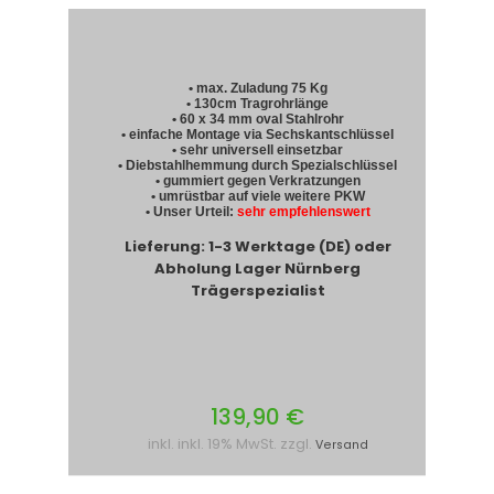
• max. Zuladung 75 Kg
• 130cm Tragrohrlänge
• 60 x 34 mm oval Stahlrohr
• einfache Montage via Sechskantschlüssel
• sehr universell einsetzbar
• Diebstahlhemmung durch Spezialschlüssel
• gummiert gegen Verkratzungen
• umrüstbar auf viele weitere PKW
• Unser Urteil:
sehr empfehlenswert
Lieferung: 1-3 Werktage (DE) oder
Abholung Lager Nürnberg
Trägerspezialist
139,90 €
inkl. inkl. 19% MwSt. zzgl.
Versand