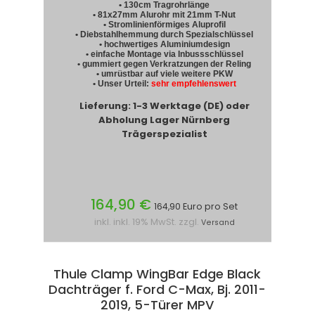
• 130cm Tragrohrlänge
• 81x27mm Alurohr mit 21mm T-Nut
• Stromlinienförmiges Aluprofil
• Diebstahlhemmung durch Spezialschlüssel
• hochwertiges Aluminiumdesign
• einfache Montage via Inbussschlüssel
• gummiert gegen Verkratzungen der Reling
• umrüstbar auf viele weitere PKW
• Unser Urteil:
sehr empfehlenswert
Lieferung: 1-3 Werktage (DE) oder
Abholung Lager Nürnberg
Trägerspezialist
164,90 €
164,90 Euro pro Set
inkl. inkl. 19% MwSt. zzgl.
Versand
Thule Clamp WingBar Edge Black
Dachträger f. Ford C-Max, Bj. 2011-
2019, 5-Türer MPV