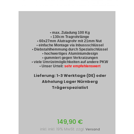
• max. Zuladung 100 Kg
• 130cm Tragrohrlänge
• 60x27mm Alutragrohr mit 21mm Nut
• einfache Montage via Inbussschlüssel
• Diebstahlhemmung durch Spezialschlüssel
• hochwertiges Aluminiumdesign
• gummiert gegen Verkratzungen
• viele Umrüstmöglichkeiten auf andere PKW
• Unser Urteil:
sehr empfehlenswert
Lieferung: 1-3 Werktage (DE) oder
Abholung Lager Nürnberg
Trägerspezialist
149,90 €
inkl. inkl. 19% MwSt. zzgl.
Versand