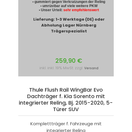
• gummiert gegen Verkratzungen der Reling
• umrüstbar auf viele weitere PKW
• Unser Urteil:
sehr empfehlenswert
Lieferung: 1-3 Werktage (DE) oder
Abholung Lager Nürnberg
Trägerspezialist
259,90 €
inkl. inkl. 19% MwSt. zzgl.
Versand
Thule Flush Rail WingBar Evo
Dachträger f. Kia Sorento mit
integrierter Reling, Bj. 2015-2020, 5-
Türer SUV
Komplettträger f. Fahrzeuge mit
integrierter Reling