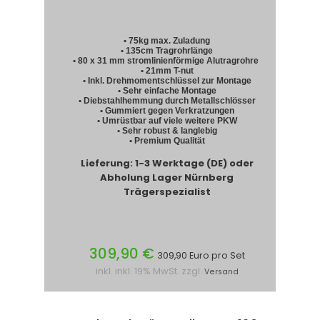
• 75kg max. Zuladung
• 135cm Tragrohrlänge
• 80 x 31 mm stromlinienförmige Alutragrohre
• 21mm T-nut
• Inkl. Drehmomentschlüssel zur Montage
• Sehr einfache Montage
• Diebstahlhemmung durch Metallschlösser
• Gummiert gegen Verkratzungen
• Umrüstbar auf viele weitere PKW
• Sehr robust & langlebig
• Premium Qualität
Lieferung: 1-3 Werktage (DE) oder
Abholung Lager Nürnberg
Trägerspezialist
309,90 €
309,90 Euro pro Set
inkl. inkl. 19% MwSt. zzgl.
Versand