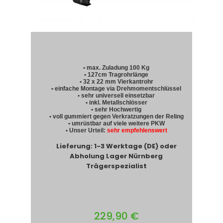
• max. Zuladung 100 Kg
• 127cm Tragrohrlänge
• 32 x 22 mm Vierkantrohr
• einfache Montage via Drehmomentschlüssel
• sehr universell einsetzbar
• inkl. Metallschlösser
• sehr Hochwertig
• voll gummiert gegen Verkratzungen der Reling
• umrüstbar auf viele weitere PKW
• Unser Urteil:
sehr empfehlenswert
Lieferung: 1-3 Werktage (DE) oder
Abholung Lager Nürnberg
Trägerspezialist
229,90 €