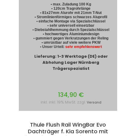
• max. Zuladung 100 Kg
• 120cm Tragrohrlänge
• 81x27mm Alurohr mit 21mm T-Nut
• Stromlinienförmiges schwarzes Aluprofil
• einfache Montage via Spezialschlüssel
• sehr universell einsetzbar
• Diebstahlhemmung durch Spezialschlüssel
• hochwertiges Aluminiumdesign
• gummiert gegen Verkratzungen der Reling
• umrüstbar auf viele weitere PKW
• Unser Urteil:
sehr empfehlenswert
Lieferung: 1-3 Werktage (DE) oder
Abholung Lager Nürnberg
Trägerspezialist
134,90 €
inkl. inkl. 19% MwSt. zzgl.
Versand
Thule Flush Rail WingBar Evo
Dachträger f. Kia Sorento mit