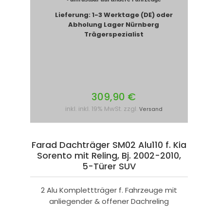
Lieferung: 1-3 Werktage (DE) oder
Abholung Lager Nürnberg
Trägerspezialist
309,90 €
inkl. inkl. 19% MwSt. zzgl.
Versand
Farad Dachträger SM02 Alu110 f. Kia
Sorento mit Reling, Bj. 2002-2010,
5-Türer SUV
2 Alu Komplettträger f. Fahrzeuge mit
anliegender & offener Dachreling