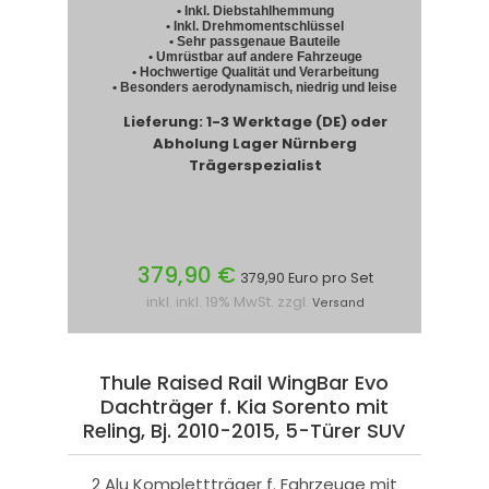
• Inkl. Diebstahlhemmung
• Inkl. Drehmomentschlüssel
• Sehr passgenaue Bauteile
• Umrüstbar auf andere Fahrzeuge
• Hochwertige Qualität und Verarbeitung
• Besonders aerodynamisch, niedrig und leise
Lieferung: 1-3 Werktage (DE) oder
Abholung Lager Nürnberg
Trägerspezialist
379,90 €
379,90 Euro pro Set
inkl. inkl. 19% MwSt. zzgl.
Versand
Thule Raised Rail WingBar Evo
Dachträger f. Kia Sorento mit
Reling, Bj. 2010-2015, 5-Türer SUV
2 Alu Komplettträger f. Fahrzeuge mit