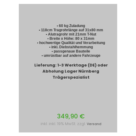
• 60 kg Zuladung
• 118cm Tragrohrlänge auf 31x80 mm
• Alutragrohr mit 21mm T-Nut
• Breite x Höhe: 80 x 31mm
• hochwertige Qualität und Verarbeitung
• inkl. Diebstahlhemmung
• passgenaue Bauteile
• umrüstbar auf andere Fahrzeuge
Lieferung: 1-3 Werktage (DE) oder
Abholung Lager Nürnberg
Trägerspezialist
349,90 €
inkl. inkl. 19% MwSt. zzgl.
Versand