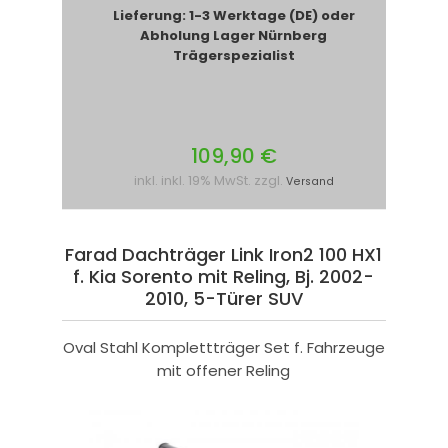
Lieferung: 1-3 Werktage (DE) oder
Abholung Lager Nürnberg
Trägerspezialist
109,90 €
inkl. inkl. 19% MwSt. zzgl.
Versand
Farad Dachträger Link Iron2 100 HX1
f. Kia Sorento mit Reling, Bj. 2002-
2010, 5-Türer SUV
Oval Stahl Komplettträger Set f. Fahrzeuge
mit offener Reling