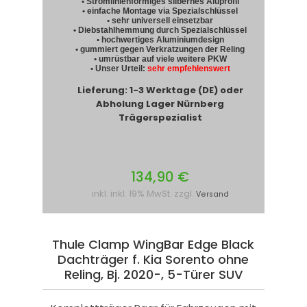
• Stromlinienförmiges silbernes Aluprofil
• einfache Montage via Spezialschlüssel
• sehr universell einsetzbar
• Diebstahlhemmung durch Spezialschlüssel
• hochwertiges Aluminiumdesign
• gummiert gegen Verkratzungen der Reling
• umrüstbar auf viele weitere PKW
• Unser Urteil:
sehr empfehlenswert
Lieferung: 1-3 Werktage (DE) oder
Abholung Lager Nürnberg
Trägerspezialist
134,90 €
inkl. inkl. 19% MwSt. zzgl.
Versand
Thule Clamp WingBar Edge Black
Dachträger f. Kia Sorento ohne
Reling, Bj. 2020-, 5-Türer SUV