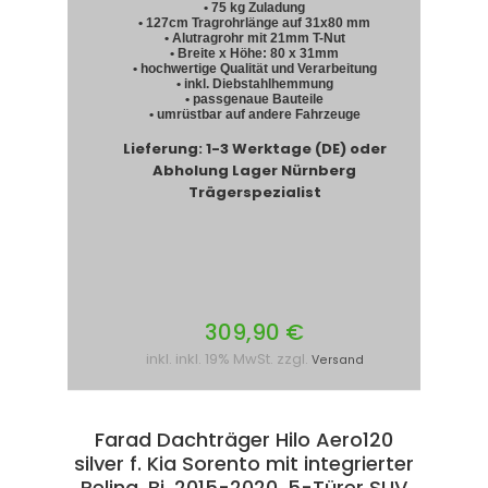
• 75 kg Zuladung
• 127cm Tragrohrlänge auf 31x80 mm
• Alutragrohr mit 21mm T-Nut
• Breite x Höhe: 80 x 31mm
• hochwertige Qualität und Verarbeitung
• inkl. Diebstahlhemmung
• passgenaue Bauteile
• umrüstbar auf andere Fahrzeuge
Lieferung: 1-3 Werktage (DE) oder
Abholung Lager Nürnberg
Trägerspezialist
309,90 €
inkl. inkl. 19% MwSt. zzgl.
Versand
Farad Dachträger Hilo Aero120
silver f. Kia Sorento mit integrierter
Reling, Bj. 2015-2020, 5-Türer SUV