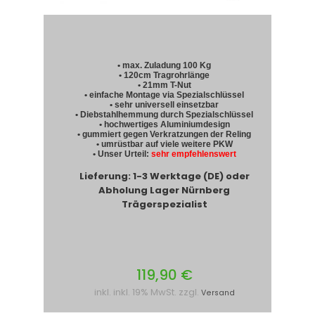
• max. Zuladung 100 Kg
• 120cm Tragrohrlänge
• 21mm T-Nut
• einfache Montage via Spezialschlüssel
• sehr universell einsetzbar
• Diebstahlhemmung durch Spezialschlüssel
• hochwertiges Aluminiumdesign
• gummiert gegen Verkratzungen der Reling
• umrüstbar auf viele weitere PKW
• Unser Urteil:
sehr empfehlenswert
Lieferung: 1-3 Werktage (DE) oder
Abholung Lager Nürnberg
Trägerspezialist
119,90 €
inkl. inkl. 19% MwSt. zzgl.
Versand