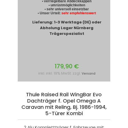
• verriegelbare Abdeckkappen
• umrüstmöglichkeiten
• sehr universell einsetzbar
• Unser Urteil:
sehr empfehlenswert
Lieferung: 1-3 Werktage (DE) oder
Abholung Lager Nürnberg
Trägerspezialist
179,90 €
inkl. inkl. 19% MwSt. zzgl.
Versand
Thule Raised Rail WingBar Evo
Dachträger f. Opel Omega A
Caravan mit Reling, Bj. 1986-1994,
5-Türer Kombi
2 Alu Komplettträger f. Fahrzeuge mit