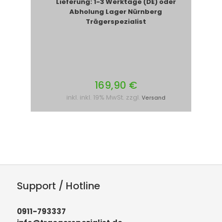
Lieferung: 1-3 Werktage (DE) oder
Abholung Lager Nürnberg
Trägerspezialist
169,90 €
inkl. inkl. 19% MwSt. zzgl.
Versand
Support / Hotline
0911-793337