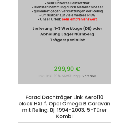
• sehr universell einsetzbar
• Diebstahlhemmung durch Metallschlösser
• gummiert gegen Verkratzungen der Reling
• umrüstbar auf viele weitere PKW
• Unser Urteil:
sehr empfehlenswert
Lieferung: 1-3 Werktage (DE) oder
Abholung Lager Nürnberg
Trägerspezialist
299,90 €
inkl. inkl. 19% MwSt. zzgl.
Versand
Farad Dachträger Link Aero110
black HX1 f. Opel Omega B Caravan
mit Reling, Bj. 1994-2003, 5-Türer
Kombi