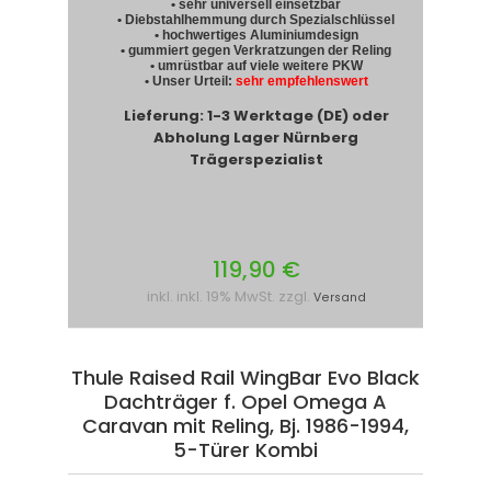
• sehr universell einsetzbar
• Diebstahlhemmung durch Spezialschlüssel
• hochwertiges Aluminiumdesign
• gummiert gegen Verkratzungen der Reling
• umrüstbar auf viele weitere PKW
• Unser Urteil:
sehr empfehlenswert
Lieferung: 1-3 Werktage (DE) oder
Abholung Lager Nürnberg
Trägerspezialist
119,90 €
inkl. inkl. 19% MwSt. zzgl.
Versand
Thule Raised Rail WingBar Evo Black
Dachträger f. Opel Omega A
Caravan mit Reling, Bj. 1986-1994,
5-Türer Kombi