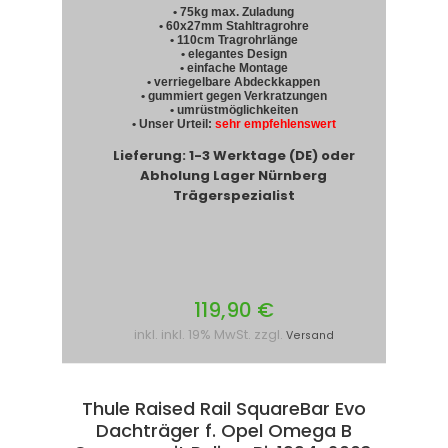
• 75kg max. Zuladung
• 60x27mm Stahltragrohre
• 110cm Tragrohrlänge
• elegantes Design
• einfache Montage
• verriegelbare Abdeckkappen
• gummiert gegen Verkratzungen
• umrüstmöglichkeiten
• Unser Urteil:
sehr empfehlenswert
Lieferung: 1-3 Werktage (DE) oder
Abholung Lager Nürnberg
Trägerspezialist
119,90 €
inkl. inkl. 19% MwSt. zzgl.
Versand
Thule Raised Rail SquareBar Evo
Dachträger f. Opel Omega B