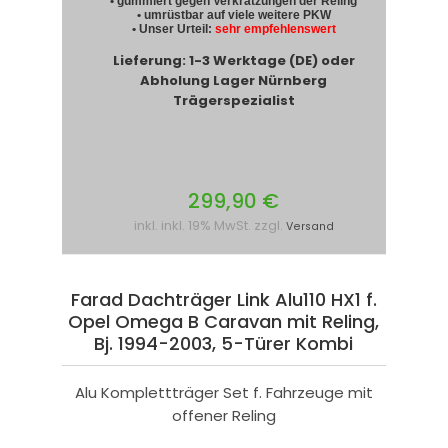
• gummiert gegen Verkratzungen der Reling
• umrüstbar auf viele weitere PKW
• Unser Urteil:
sehr empfehlenswert
Lieferung: 1-3 Werktage (DE) oder
Abholung Lager Nürnberg
Trägerspezialist
299,90 €
inkl. inkl. 19% MwSt. zzgl.
Versand
Farad Dachträger Link Alu110 HX1 f.
Opel Omega B Caravan mit Reling,
Bj. 1994-2003, 5-Türer Kombi
Alu Komplettträger Set f. Fahrzeuge mit
offener Reling