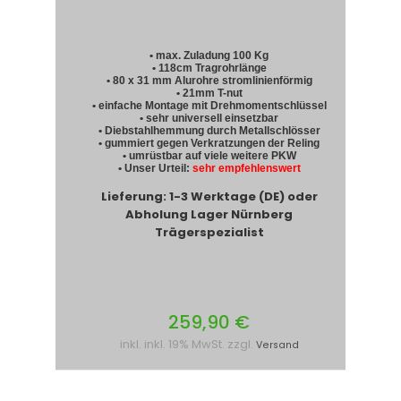
• max. Zuladung 100 Kg
• 118cm Tragrohrlänge
• 80 x 31 mm Alurohre stromlinienförmig
• 21mm T-nut
• einfache Montage mit Drehmomentschlüssel
• sehr universell einsetzbar
• Diebstahlhemmung durch Metallschlösser
• gummiert gegen Verkratzungen der Reling
• umrüstbar auf viele weitere PKW
• Unser Urteil:
sehr empfehlenswert
Lieferung: 1-3 Werktage (DE) oder
Abholung Lager Nürnberg
Trägerspezialist
259,90 €
inkl. inkl. 19% MwSt. zzgl.
Versand