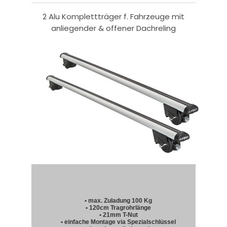
2 Alu Komplettträger f. Fahrzeuge mit
anliegender & offener Dachreling
• max. Zuladung 100 Kg
• 120cm Tragrohrlänge
• 21mm T-Nut
• einfache Montage via Spezialschlüssel