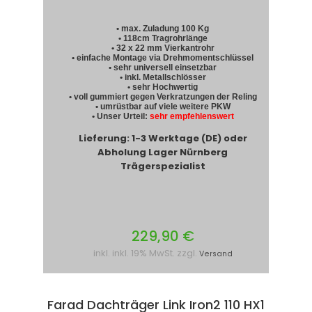
• max. Zuladung 100 Kg
• 118cm Tragrohrlänge
• 32 x 22 mm Vierkantrohr
• einfache Montage via Drehmomentschlüssel
• sehr universell einsetzbar
• inkl. Metallschlösser
• sehr Hochwertig
• voll gummiert gegen Verkratzungen der Reling
• umrüstbar auf viele weitere PKW
• Unser Urteil:
sehr empfehlenswert
Lieferung: 1-3 Werktage (DE) oder
Abholung Lager Nürnberg
Trägerspezialist
229,90 €
inkl. inkl. 19% MwSt. zzgl.
Versand
Farad Dachträger Link Iron2 110 HX1