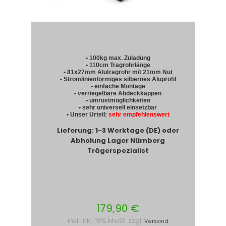
• 100kg max. Zuladung
• 110cm Tragrohrlänge
• 81x27mm Alutragrohr mit 21mm Nut
• Stromlinienförmiges silbernes Aluprofil
• einfache Montage
• verriegelbare Abdeckkappen
• umrüstmöglichkeiten
• sehr universell einsetzbar
• Unser Urteil:
sehr empfehlenswert
Lieferung: 1-3 Werktage (DE) oder
Abholung Lager Nürnberg
Trägerspezialist
179,90 €
inkl. inkl. 19% MwSt. zzgl.
Versand