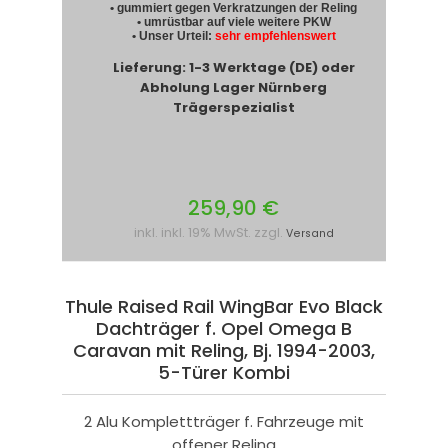
• gummiert gegen Verkratzungen der Reling
• umrüstbar auf viele weitere PKW
• Unser Urteil:
sehr empfehlenswert
Lieferung: 1-3 Werktage (DE) oder
Abholung Lager Nürnberg
Trägerspezialist
259,90 €
inkl. inkl. 19% MwSt. zzgl.
Versand
Thule Raised Rail WingBar Evo Black
Dachträger f. Opel Omega B
Caravan mit Reling, Bj. 1994-2003,
5-Türer Kombi
2 Alu Komplettträger f. Fahrzeuge mit
offener Reling