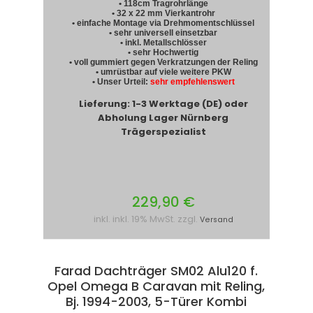
• 118cm Tragrohrlänge
• 32 x 22 mm Vierkantrohr
• einfache Montage via Drehmomentschlüssel
• sehr universell einsetzbar
• inkl. Metallschlösser
• sehr Hochwertig
• voll gummiert gegen Verkratzungen der Reling
• umrüstbar auf viele weitere PKW
• Unser Urteil:
sehr empfehlenswert
Lieferung: 1-3 Werktage (DE) oder
Abholung Lager Nürnberg
Trägerspezialist
229,90 €
inkl. inkl. 19% MwSt. zzgl.
Versand
Farad Dachträger SM02 Alu120 f.
Opel Omega B Caravan mit Reling,
Bj. 1994-2003, 5-Türer Kombi