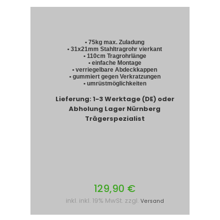
• 75kg max. Zuladung
• 31x21mm Stahltragrohr vierkant
• 110cm Tragrohrlänge
• einfache Montage
• verriegelbare Abdeckkappen
• gummiert gegen Verkratzungen
• umrüstmöglichkeiten
Lieferung: 1-3 Werktage (DE) oder
Abholung Lager Nürnberg
Trägerspezialist
129,90 €
inkl. inkl. 19% MwSt. zzgl.
Versand