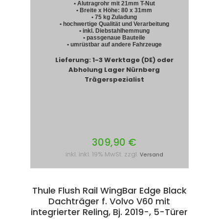
• Alutragrohr mit 21mm T-Nut
• Breite x Höhe: 80 x 31mm
• 75 kg Zuladung
• hochwertige Qualität und Verarbeitung
• inkl. Diebstahlhemmung
• passgenaue Bauteile
• umrüstbar auf andere Fahrzeuge
Lieferung: 1-3 Werktage (DE) oder
Abholung Lager Nürnberg
Trägerspezialist
309,90 €
inkl. inkl. 19% MwSt. zzgl.
Versand
Thule Flush Rail WingBar Edge Black
Dachträger f. Volvo V60 mit
integrierter Reling, Bj. 2019-, 5-Türer