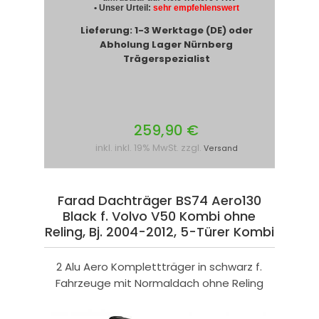
• Unser Urteil:
sehr empfehlenswert
Lieferung: 1-3 Werktage (DE) oder
Abholung Lager Nürnberg
Trägerspezialist
259,90 €
inkl. inkl. 19% MwSt. zzgl.
Versand
Farad Dachträger BS74 Aero130
Black f. Volvo V50 Kombi ohne
Reling, Bj. 2004-2012, 5-Türer Kombi
2 Alu Aero Komplettträger in schwarz f.
Fahrzeuge mit Normaldach ohne Reling