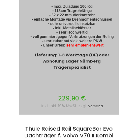
• max. Zuladung 100 Kg
• 118cm Tragrohrlänge
• 32 x 22 mm Vierkantrohr
• einfache Montage via Drehmomentschlüssel
• sehr universell einsetzbar
• inkl. Metallschlösser
• sehr Hochwertig
• voll gummiert gegen Verkratzungen der Reling
• umrüstbar auf viele weitere PKW
• Unser Urteil:
sehr empfehlenswert
Lieferung: 1-3 Werktage (DE) oder
Abholung Lager Nürnberg
Trägerspezialist
229,90 €
inkl. inkl. 19% MwSt. zzgl.
Versand
Thule Raised Rail SquareBar Evo
Dachträger f. Volvo V70 II Kombi