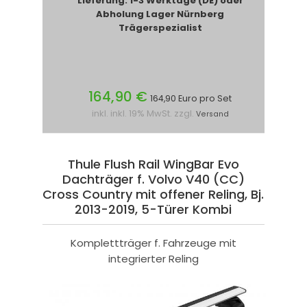
Lieferung: 1-3 Werktage (DE) oder
Abholung Lager Nürnberg
Trägerspezialist
164,90 €
164,90 Euro pro Set
inkl. inkl. 19% MwSt. zzgl.
Versand
Thule Flush Rail WingBar Evo
Dachträger f. Volvo V40 (CC)
Cross Country mit offener Reling, Bj.
2013-2019, 5-Türer Kombi
Komplettträger f. Fahrzeuge mit
integrierter Reling