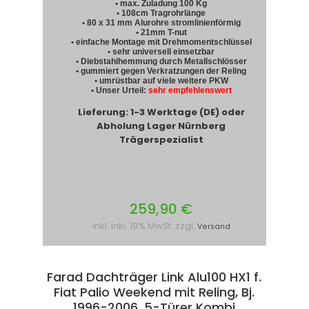
• max. Zuladung 100 Kg
• 108cm Tragrohrlänge
• 80 x 31 mm Alurohre stromlinienförmig
• 21mm T-nut
• einfache Montage mit Drehmomentschlüssel
• sehr universell einsetzbar
• Diebstahlhemmung durch Metallschlösser
• gummiert gegen Verkratzungen der Reling
• umrüstbar auf viele weitere PKW
• Unser Urteil:
sehr empfehlenswert
Lieferung: 1-3 Werktage (DE) oder
Abholung Lager Nürnberg
Trägerspezialist
259,90 €
inkl. inkl. 19% MwSt. zzgl.
Versand
Farad Dachträger Link Alu100 HX1 f.
Fiat Palio Weekend mit Reling, Bj.
1996-2006, 5-Türer Kombi