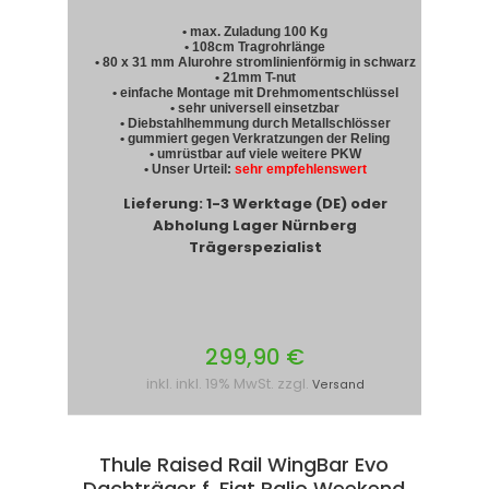
• max. Zuladung 100 Kg
• 108cm Tragrohrlänge
• 80 x 31 mm Alurohre stromlinienförmig in schwarz
• 21mm T-nut
• einfache Montage mit Drehmomentschlüssel
• sehr universell einsetzbar
• Diebstahlhemmung durch Metallschlösser
• gummiert gegen Verkratzungen der Reling
• umrüstbar auf viele weitere PKW
• Unser Urteil:
sehr empfehlenswert
Lieferung: 1-3 Werktage (DE) oder
Abholung Lager Nürnberg
Trägerspezialist
299,90 €
inkl. inkl. 19% MwSt. zzgl.
Versand
Thule Raised Rail WingBar Evo
Dachträger f. Fiat Palio Weekend