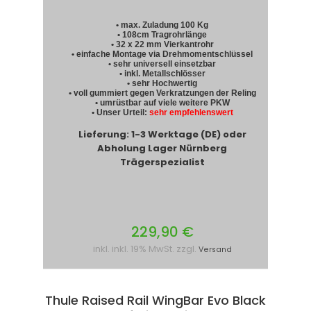
• max. Zuladung 100 Kg
• 108cm Tragrohrlänge
• 32 x 22 mm Vierkantrohr
• einfache Montage via Drehmomentschlüssel
• sehr universell einsetzbar
• inkl. Metallschlösser
• sehr Hochwertig
• voll gummiert gegen Verkratzungen der Reling
• umrüstbar auf viele weitere PKW
• Unser Urteil:
sehr empfehlenswert
Lieferung: 1-3 Werktage (DE) oder
Abholung Lager Nürnberg
Trägerspezialist
229,90 €
inkl. inkl. 19% MwSt. zzgl.
Versand
Thule Raised Rail WingBar Evo Black