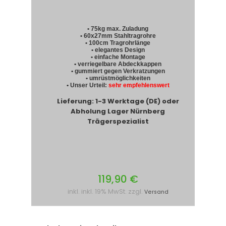
• 75kg max. Zuladung
• 60x27mm Stahltragrohre
• 100cm Tragrohrlänge
• elegantes Design
• einfache Montage
• verriegelbare Abdeckkappen
• gummiert gegen Verkratzungen
• umrüstmöglichkeiten
• Unser Urteil:
sehr empfehlenswert
Lieferung: 1-3 Werktage (DE) oder
Abholung Lager Nürnberg
Trägerspezialist
119,90 €
inkl. inkl. 19% MwSt. zzgl.
Versand