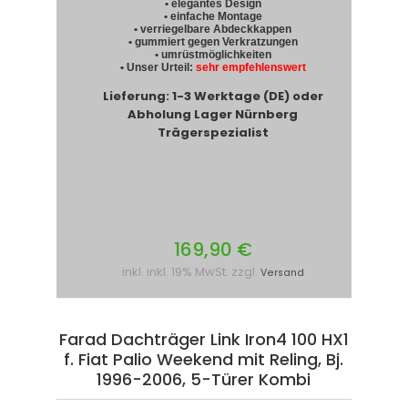
• elegantes Design
• einfache Montage
• verriegelbare Abdeckkappen
• gummiert gegen Verkratzungen
• umrüstmöglichkeiten
• Unser Urteil:
sehr empfehlenswert
Lieferung: 1-3 Werktage (DE) oder
Abholung Lager Nürnberg
Trägerspezialist
169,90 €
inkl. inkl. 19% MwSt. zzgl.
Versand
Farad Dachträger Link Iron4 100 HX1
f. Fiat Palio Weekend mit Reling, Bj.
1996-2006, 5-Türer Kombi