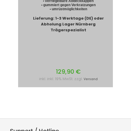
• verriegelbare Abdeckkappen
• gummiert gegen Verkratzungen
• umrüstmöglichkeiten
Lieferung: 1-3 Werktage (DE) oder
Abholung Lager Nürnberg
Trägerspezialist
129,90 €
inkl. inkl. 19% MwSt. zzgl.
Versand