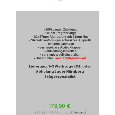
• 100kg max. Zuladung
• 100cm Tragrohrlänge
• 81x27mm Alutragrohr mit 21mm Nut
• Stromlinienförmiges schwarzes Aluprofil
• einfache Montage
• verriegelbare Abdeckkappen
• umrüstmöglichkeiten
• sehr universell einsetzbar
• Unser Urteil:
sehr empfehlenswert
Lieferung: 1-3 Werktage (DE) oder
Abholung Lager Nürnberg
Trägerspezialist
179,90 €
inkl. inkl. 19% MwSt. zzgl.
Versand