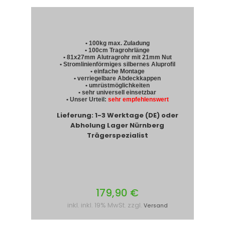
• 100kg max. Zuladung
• 100cm Tragrohrlänge
• 81x27mm Alutragrohr mit 21mm Nut
• Stromlinienförmiges silbernes Aluprofil
• einfache Montage
• verriegelbare Abdeckkappen
• umrüstmöglichkeiten
• sehr universell einsetzbar
• Unser Urteil:
sehr empfehlenswert
Lieferung: 1-3 Werktage (DE) oder
Abholung Lager Nürnberg
Trägerspezialist
179,90 €
inkl. inkl. 19% MwSt. zzgl.
Versand