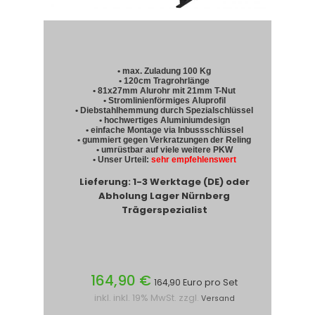
• max. Zuladung 100 Kg
• 120cm Tragrohrlänge
• 81x27mm Alurohr mit 21mm T-Nut
• Stromlinienförmiges Aluprofil
• Diebstahlhemmung durch Spezialschlüssel
• hochwertiges Aluminiumdesign
• einfache Montage via Inbussschlüssel
• gummiert gegen Verkratzungen der Reling
• umrüstbar auf viele weitere PKW
• Unser Urteil:
sehr empfehlenswert
Lieferung: 1-3 Werktage (DE) oder
Abholung Lager Nürnberg
Trägerspezialist
164,90 €
164,90 Euro pro Set
inkl. inkl. 19% MwSt. zzgl.
Versand