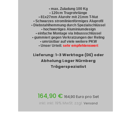
• max. Zuladung 100 Kg
• 120cm Tragrohrlänge
• 81x27mm Alurohr mit 21mm T-Nut
• Schwarzes stromlinienförmiges Aluprofil
• Diebstahlhemmung durch Spezialschlüssel
• hochwertiges Aluminiumdesign
• einfache Montage via Inbussschlüssel
• gummiert gegen Verkratzungen der Reling
• umrüstbar auf viele weitere PKW
• Unser Urteil:
sehr empfehlenswert
Lieferung: 1-3 Werktage (DE) oder
Abholung Lager Nürnberg
Trägerspezialist
164,90 €
164,90 Euro pro Set
inkl. inkl. 19% MwSt. zzgl.
Versand