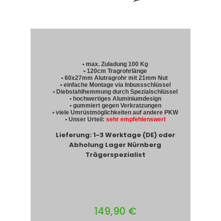
• max. Zuladung 100 Kg
• 120cm Tragrohrlänge
• 60x27mm Alutragrohr mit 21mm Nut
• einfache Montage via Inbussschlüssel
• Diebstahlhemmung durch Spezialschlüssel
• hochwertiges Aluminiumdesign
• gummiert gegen Verkratzungen
• viele Umrüstmöglichkeiten auf andere PKW
• Unser Urteil:
sehr empfehlenswert
Lieferung: 1-3 Werktage (DE) oder
Abholung Lager Nürnberg
Trägerspezialist
149,90 €