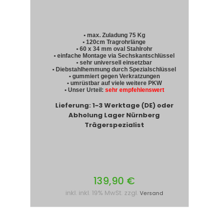
• max. Zuladung 75 Kg
• 120cm Tragrohrlänge
• 60 x 34 mm oval Stahlrohr
• einfache Montage via Sechskantschlüssel
• sehr universell einsetzbar
• Diebstahlhemmung durch Spezialschlüssel
• gummiert gegen Verkratzungen
• umrüstbar auf viele weitere PKW
• Unser Urteil:
sehr empfehlenswert
Lieferung: 1-3 Werktage (DE) oder
Abholung Lager Nürnberg
Trägerspezialist
139,90 €
inkl. inkl. 19% MwSt. zzgl.
Versand