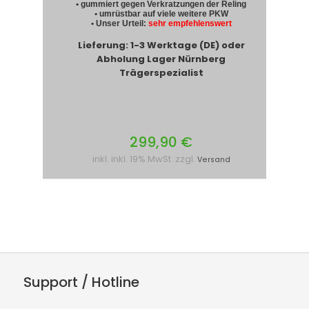
• gummiert gegen Verkratzungen der Reling
• umrüstbar auf viele weitere PKW
• Unser Urteil:
sehr empfehlenswert
Lieferung: 1-3 Werktage (DE) oder
Abholung Lager Nürnberg
Trägerspezialist
299,90 €
inkl. inkl. 19% MwSt. zzgl.
Versand
Support / Hotline