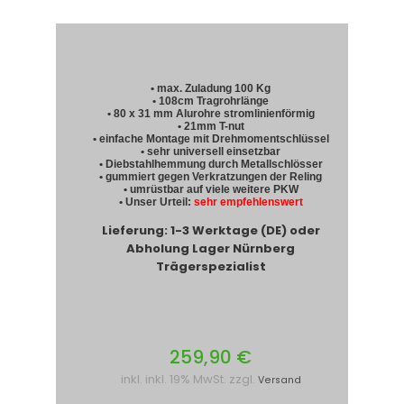
• max. Zuladung 100 Kg
• 108cm Tragrohrlänge
• 80 x 31 mm Alurohre stromlinienförmig
• 21mm T-nut
• einfache Montage mit Drehmomentschlüssel
• sehr universell einsetzbar
• Diebstahlhemmung durch Metallschlösser
• gummiert gegen Verkratzungen der Reling
• umrüstbar auf viele weitere PKW
• Unser Urteil:
sehr empfehlenswert
Lieferung: 1-3 Werktage (DE) oder
Abholung Lager Nürnberg
Trägerspezialist
259,90 €
inkl. inkl. 19% MwSt. zzgl.
Versand