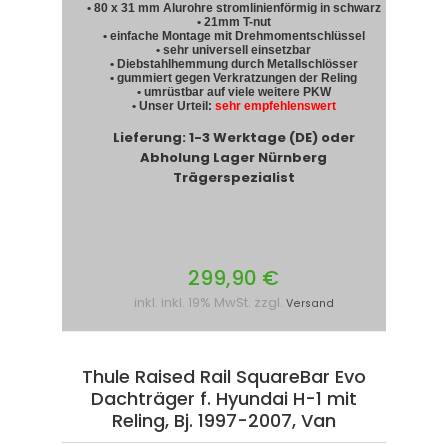
• 80 x 31 mm Alurohre stromlinienförmig in schwarz
• 21mm T-nut
• einfache Montage mit Drehmomentschlüssel
• sehr universell einsetzbar
• Diebstahlhemmung durch Metallschlösser
• gummiert gegen Verkratzungen der Reling
• umrüstbar auf viele weitere PKW
• Unser Urteil:
sehr empfehlenswert
Lieferung: 1-3 Werktage (DE) oder
Abholung Lager Nürnberg
Trägerspezialist
299,90 €
inkl. inkl. 19% MwSt. zzgl.
Versand
Thule Raised Rail SquareBar Evo
Dachträger f. Hyundai H-1 mit
Reling, Bj. 1997-2007, Van