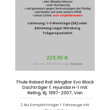
• inkl. Metallschlösser
• sehr Hochwertig
• voll gummiert gegen Verkratzungen der Reling
• umrüstbar auf viele weitere PKW
• Unser Urteil:
sehr empfehlenswert
Lieferung: 1-3 Werktage (DE) oder
Abholung Lager Nürnberg
Trägerspezialist
229,90 €
inkl. inkl. 19% MwSt. zzgl.
Versand
Thule Raised Rail WingBar Evo Black
Dachträger f. Hyundai H-1 mit
Reling, Bj. 1997-2007, Van
2 Alu Komplettträger f. Fahrzeuge mit