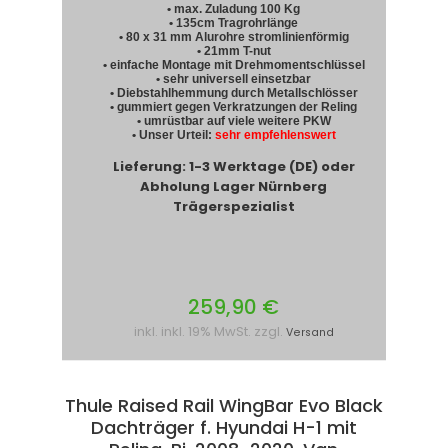
• max. Zuladung 100 Kg
• 135cm Tragrohrlänge
• 80 x 31 mm Alurohre stromlinienförmig
• 21mm T-nut
• einfache Montage mit Drehmomentschlüssel
• sehr universell einsetzbar
• Diebstahlhemmung durch Metallschlösser
• gummiert gegen Verkratzungen der Reling
• umrüstbar auf viele weitere PKW
• Unser Urteil:
sehr empfehlenswert
Lieferung: 1-3 Werktage (DE) oder
Abholung Lager Nürnberg
Trägerspezialist
259,90 €
inkl. inkl. 19% MwSt. zzgl.
Versand
Thule Raised Rail WingBar Evo Black
Dachträger f. Hyundai H-1 mit