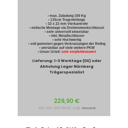
• max. Zuladung 100 Kg
• 135cm Tragrohrlänge
• 32 x 22 mm Vierkantrohr
• einfache Montage via Drehmomentschlüssel
• sehr universell einsetzbar
• inkl. Metallschlösser
• sehr Hochwertig
• voll gummiert gegen Verkratzungen der Reling
• umrüstbar auf viele weitere PKW
• Unser Urteil:
sehr empfehlenswert
Lieferung: 1-3 Werktage (DE) oder
Abholung Lager Nürnberg
Trägerspezialist
229,90 €
inkl. inkl. 19% MwSt. zzgl.
Versand