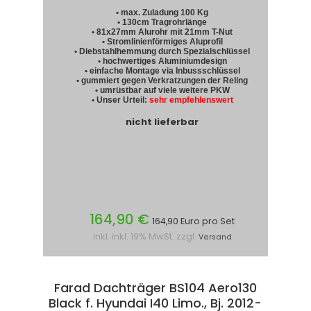
• max. Zuladung 100 Kg
• 130cm Tragrohrlänge
• 81x27mm Alurohr mit 21mm T-Nut
• Stromlinienförmiges Aluprofil
• Diebstahlhemmung durch Spezialschlüssel
• hochwertiges Aluminiumdesign
• einfache Montage via Inbussschlüssel
• gummiert gegen Verkratzungen der Reling
• umrüstbar auf viele weitere PKW
• Unser Urteil:
sehr empfehlenswert
nicht lieferbar
164,90 €
164,90 Euro pro Set
inkl. inkl. 19% MwSt. zzgl.
Versand
Farad Dachträger BS104 Aero130
Black f. Hyundai I40 Limo., Bj. 2012-