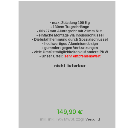
• max. Zuladung 100 Kg
• 130cm Tragrohrlänge
• 60x27mm Alutragrohr mit 21mm Nut
• einfache Montage via Inbussschlüssel
• Diebstahlhemmung durch Spezialschlüssel
• hochwertiges Aluminiumdesign
• gummiert gegen Verkratzungen
• viele Umrüstmöglichkeiten auf andere PKW
• Unser Urteil:
sehr empfehlenswert
nicht lieferbar
149,90 €
inkl. inkl. 19% MwSt. zzgl.
Versand