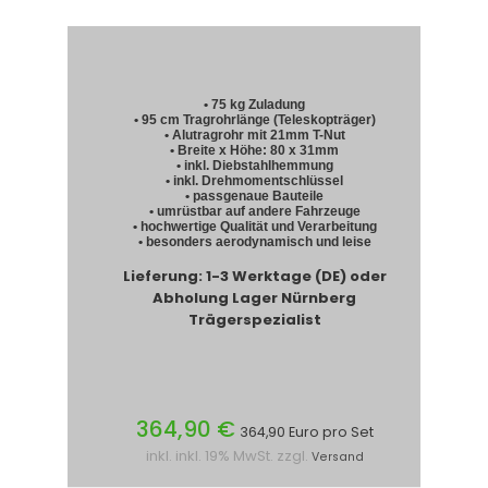
• 75 kg Zuladung
• 95 cm Tragrohrlänge (Teleskopträger)
• Alutragrohr mit 21mm T-Nut
• Breite x Höhe: 80 x 31mm
• inkl. Diebstahlhemmung
• inkl. Drehmomentschlüssel
• passgenaue Bauteile
• umrüstbar auf andere Fahrzeuge
• hochwertige Qualität und Verarbeitung
• besonders aerodynamisch und leise
Lieferung: 1-3 Werktage (DE) oder
Abholung Lager Nürnberg
Trägerspezialist
364,90 €
364,90 Euro pro Set
inkl. inkl. 19% MwSt. zzgl.
Versand