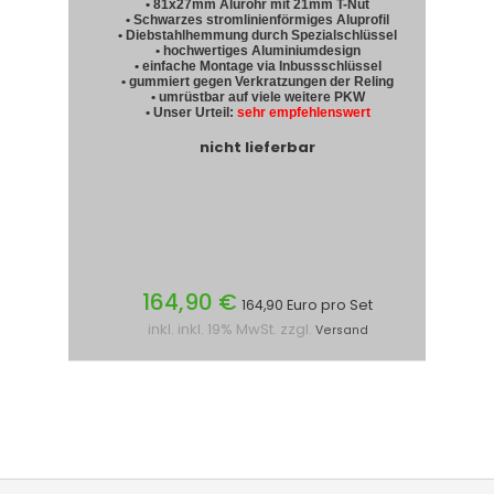
• 81x27mm Alurohr mit 21mm T-Nut
• Schwarzes stromlinienförmiges Aluprofil
• Diebstahlhemmung durch Spezialschlüssel
• hochwertiges Aluminiumdesign
• einfache Montage via Inbussschlüssel
• gummiert gegen Verkratzungen der Reling
• umrüstbar auf viele weitere PKW
• Unser Urteil:
sehr empfehlenswert
nicht lieferbar
164,90 €
164,90 Euro pro Set
inkl. inkl. 19% MwSt. zzgl.
Versand