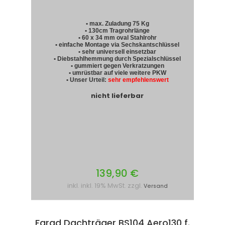
• max. Zuladung 75 Kg
• 130cm Tragrohrlänge
• 60 x 34 mm oval Stahlrohr
• einfache Montage via Sechskantschlüssel
• sehr universell einsetzbar
• Diebstahlhemmung durch Spezialschlüssel
• gummiert gegen Verkratzungen
• umrüstbar auf viele weitere PKW
• Unser Urteil:
sehr empfehlenswert
nicht lieferbar
139,90 €
inkl. inkl. 19% MwSt. zzgl.
Versand
Farad Dachträger BS104 Aero130 f.