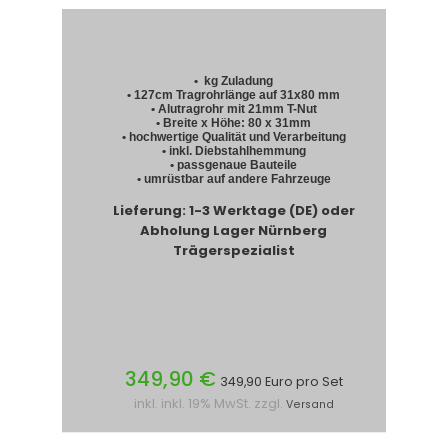
• kg Zuladung
• 127cm Tragrohrlänge auf 31x80 mm
• Alutragrohr mit 21mm T-Nut
• Breite x Höhe: 80 x 31mm
• hochwertige Qualität und Verarbeitung
• inkl. Diebstahlhemmung
• passgenaue Bauteile
• umrüstbar auf andere Fahrzeuge
Lieferung: 1-3 Werktage (DE) oder
Abholung Lager Nürnberg
Trägerspezialist
349,90 €
349,90 Euro pro Set
inkl. inkl. 19% MwSt. zzgl.
Versand