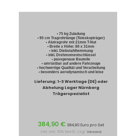
• 75 kg Zuladung
• 95 cm Tragrohrlänge (Teleskopträger)
• Alutragrohr mit 21mm T-Nut
• Breite x Höhe: 80 x 31mm
• inkl. Diebstahlhemmung
• inkl. Drehmomentschlüssel
• passgenaue Bauteile
• umrüstbar auf andere Fahrzeuge
• hochwertige Qualität und Verarbeitung
• besonders aerodynamisch und leise
Lieferung: 1-3 Werktage (DE) oder
Abholung Lager Nürnberg
Trägerspezialist
384,90 €
384,90 Euro pro Set
inkl. inkl. 19% MwSt. zzgl.
Versand