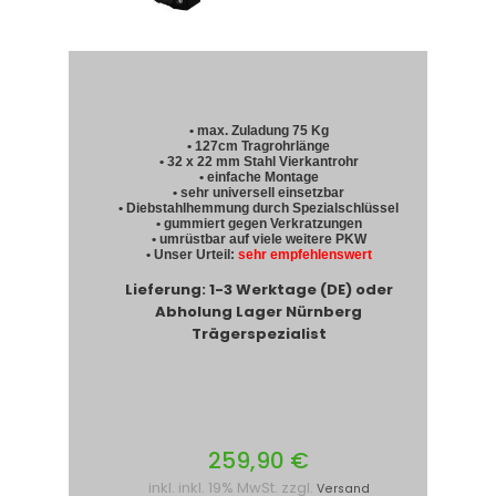
• max. Zuladung 75 Kg
• 127cm Tragrohrlänge
• 32 x 22 mm Stahl Vierkantrohr
• einfache Montage
• sehr universell einsetzbar
• Diebstahlhemmung durch Spezialschlüssel
• gummiert gegen Verkratzungen
• umrüstbar auf viele weitere PKW
• Unser Urteil:
sehr empfehlenswert
Lieferung: 1-3 Werktage (DE) oder
Abholung Lager Nürnberg
Trägerspezialist
259,90 €
inkl. inkl. 19% MwSt. zzgl.
Versand