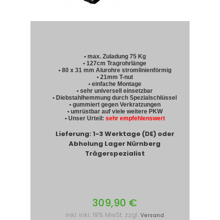
• max. Zuladung 75 Kg
• 127cm Tragrohrlänge
• 80 x 31 mm Alurohre stromlinienförmig
• 21mm T-nut
• einfache Montage
• sehr universell einsetzbar
• Diebstahlhemmung durch Spezialschlüssel
• gummiert gegen Verkratzungen
• umrüstbar auf viele weitere PKW
• Unser Urteil:
sehr empfehlenswert
Lieferung: 1-3 Werktage (DE) oder
Abholung Lager Nürnberg
Trägerspezialist
309,90 €
inkl. inkl. 19% MwSt. zzgl.
Versand