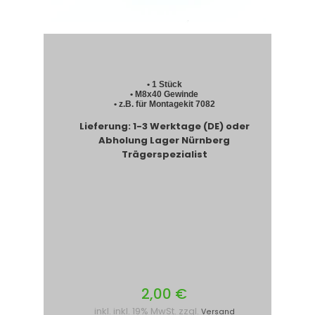
• 1 Stück
• M8x40 Gewinde
• z.B. für Montagekit 7082
Lieferung: 1-3 Werktage (DE) oder
Abholung Lager Nürnberg
Trägerspezialist
2,00 €
inkl. inkl. 19% MwSt. zzgl.
Versand