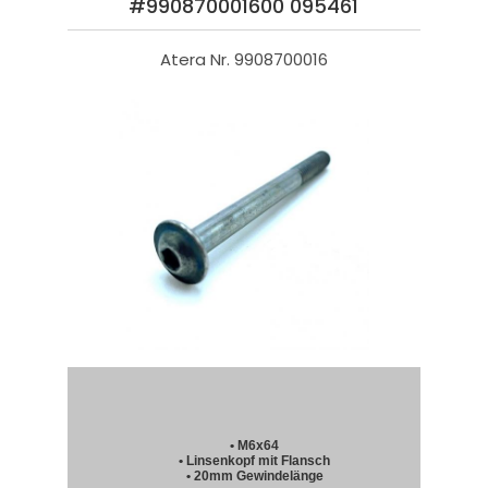
#990870001600 095461
Atera Nr. 9908700016
• M6x64
• Linsenkopf mit Flansch
• 20mm Gewindelänge