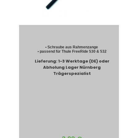
• Schraube aus Rahmenzange
• passend für Thule FreeRide 530 & 532
Lieferung: 1-3 Werktage (DE) oder
Abholung Lager Nürnberg
Trägerspezialist