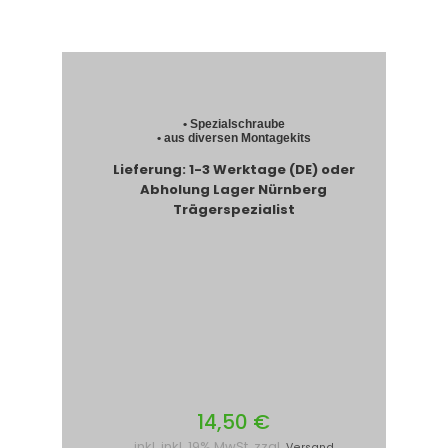
• Spezialschraube
• aus diversen Montagekits
Lieferung: 1-3 Werktage (DE) oder
Abholung Lager Nürnberg
Trägerspezialist
14,50 €
inkl. inkl. 19% MwSt. zzgl.
Versand