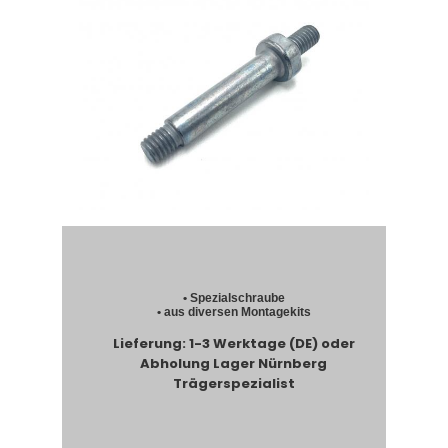
• Spezialschraube
• aus diversen Montagekits
Lieferung: 1-3 Werktage (DE) oder
Abholung Lager Nürnberg
Trägerspezialist