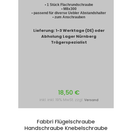
• 1 Stück Flachrundschraube
• M8x300
• passend für diverse Uebler Abstandshalter
• zum Anschrauben
Lieferung: 1-3 Werktage (DE) oder
Abholung Lager Nürnberg
Trägerspezialist
18,50 €
inkl. inkl. 19% MwSt. zzgl.
Versand
Fabbri Flügelschraube
Handschraube Knebelschraube