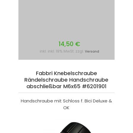
14,50 €
inkl. inkl. 19% MwSt. zzgl.
Versand
Fabbri Knebelschraube
Rändelschraube Handschraube
abschließbar M6x65 #6201901
Handschraube mit Schloss f. Bici Deluxe &
OK