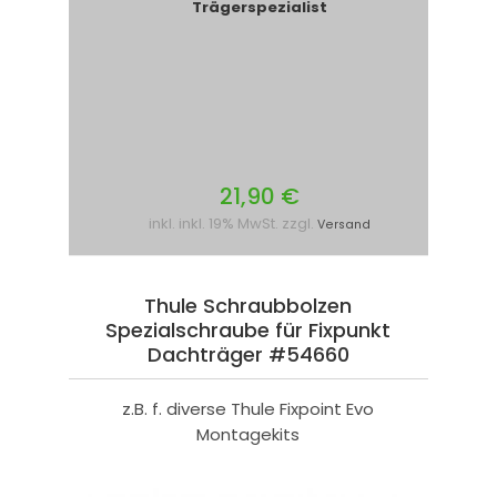
Trägerspezialist
21,90 €
inkl. inkl. 19% MwSt. zzgl.
Versand
Thule Schraubbolzen
Spezialschraube für Fixpunkt
Dachträger #54660
z.B. f. diverse Thule Fixpoint Evo
Montagekits