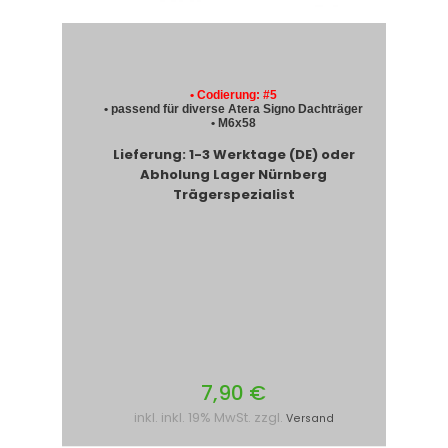
• Codierung: #5
• passend für diverse Atera Signo Dachträger
• M6x58
Lieferung: 1-3 Werktage (DE) oder
Abholung Lager Nürnberg
Trägerspezialist
7,90 €
inkl. inkl. 19% MwSt. zzgl.
Versand