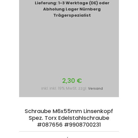
Lieferung: 1-3 Werktage (DE) oder
Abholung Lager Nürnberg
Trägerspezialist
2,30 €
inkl. inkl. 19% MwSt. zzgl.
Versand
Schraube M6x55mm Linsenkopf
Spez. Torx Edelstahlschraube
#087656 #9908700231