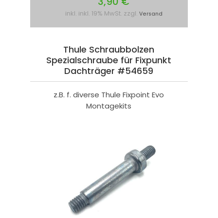
3,90 €
inkl. inkl. 19% MwSt. zzgl.
Versand
Thule Schraubbolzen
Spezialschraube für Fixpunkt
Dachträger #54659
z.B. f. diverse Thule Fixpoint Evo
Montagekits