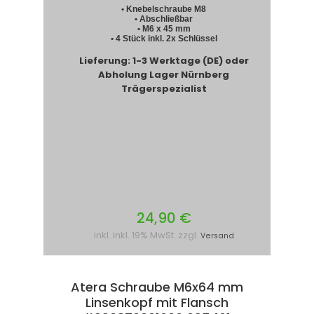
• Knebelschraube M8
• Abschließbar
• M6 x 45 mm
• 4 Stück inkl. 2x Schlüssel
Lieferung: 1-3 Werktage (DE) oder
Abholung Lager Nürnberg
Trägerspezialist
24,90 €
inkl. inkl. 19% MwSt. zzgl.
Versand
Atera Schraube M6x64 mm
Linsenkopf mit Flansch