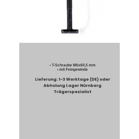
• T-Schraube M6x60,5 mm
• mit Feingewinde
Lieferung: 1-3 Werktage (DE) oder
Abholung Lager Nürnberg
Trägerspezialist