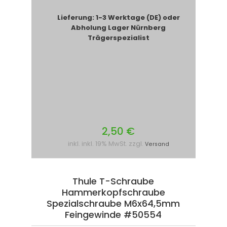
Lieferung: 1-3 Werktage (DE) oder
Abholung Lager Nürnberg
Trägerspezialist
2,50 €
inkl. inkl. 19% MwSt. zzgl.
Versand
Thule T-Schraube
Hammerkopfschraube
Spezialschraube M6x64,5mm
Feingewinde #50554