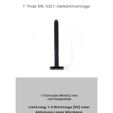
f. Thule 591, 532 f. Vierkantmontage
• T-Schraube M6x64,5 mm
• mit Feingewinde
Lieferung: 1-3 Werktage (DE) oder
Abholung Lager Nürnberg