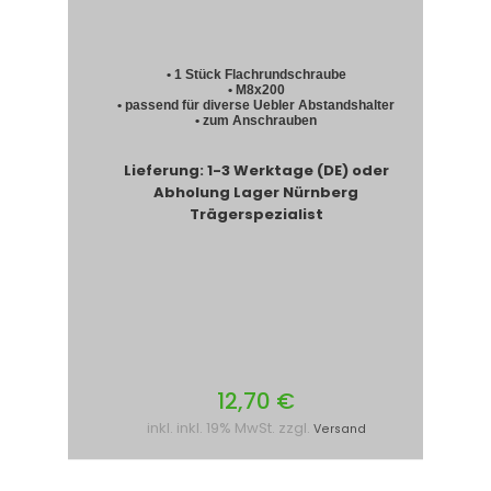
• 1 Stück Flachrundschraube
• M8x200
• passend für diverse Uebler Abstandshalter
• zum Anschrauben
Lieferung: 1-3 Werktage (DE) oder
Abholung Lager Nürnberg
Trägerspezialist
12,70 €
inkl. inkl. 19% MwSt. zzgl.
Versand