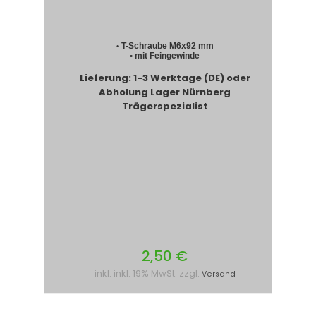
• T-Schraube M6x92 mm
• mit Feingewinde
Lieferung: 1-3 Werktage (DE) oder
Abholung Lager Nürnberg
Trägerspezialist
2,50 €
inkl. inkl. 19% MwSt. zzgl.
Versand