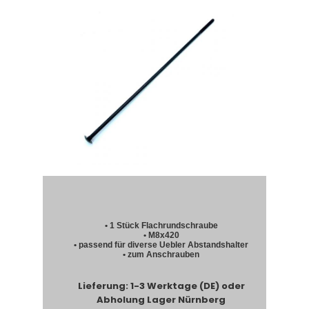
• 1 Stück Flachrundschraube
• M8x420
• passend für diverse Uebler Abstandshalter
• zum Anschrauben
Lieferung: 1-3 Werktage (DE) oder
Abholung Lager Nürnberg