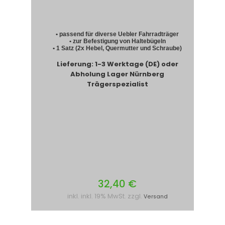
• passend für diverse Uebler Fahrradträger
• zur Befestigung von Haltebügeln
• 1 Satz (2x Hebel, Quermutter und Schraube)
Lieferung: 1-3 Werktage (DE) oder
Abholung Lager Nürnberg
Trägerspezialist
32,40 €
inkl. inkl. 19% MwSt. zzgl.
Versand