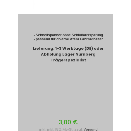
• Schnellspanner ohne Schloßaussparung
• passend für diverse Atera Fahrradhalter
Lieferung: 1-3 Werktage (DE) oder
Abholung Lager Nürnberg
Trägerspezialist
3,00 €
inkl. inkl. 19% MwSt. zzgl.
Versand