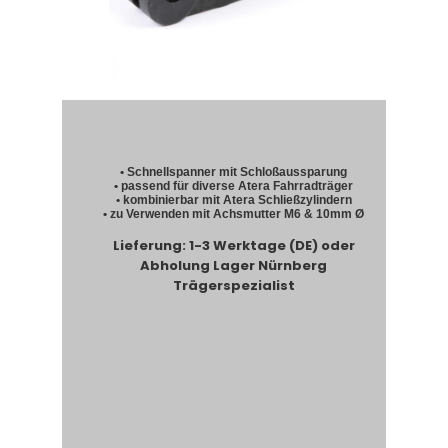
• Schnellspanner mit Schloßaussparung
• passend für diverse Atera Fahrradträger
• kombinierbar mit Atera Schließzylindern
• zu Verwenden mit Achsmutter M6 & 10mm Ø
Lieferung: 1-3 Werktage (DE) oder
Abholung Lager Nürnberg
Trägerspezialist