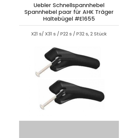
Uebler Schnellspannhebel
Spannhebel paar für AHK Träger
Haltebügel #E1655
X21 s/ X31 s / P22 s / P32 s, 2 Stück