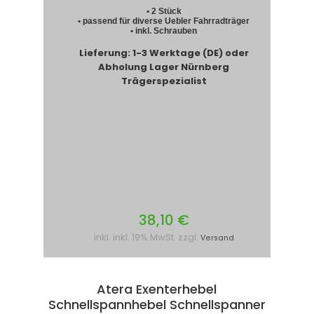
• 2 Stück
• passend für diverse Uebler Fahrradträger
• inkl. Schrauben
Lieferung: 1-3 Werktage (DE) oder
Abholung Lager Nürnberg
Trägerspezialist
38,10 €
inkl. inkl. 19% MwSt. zzgl.
Versand
Atera Exenterhebel
Schnellspannhebel Schnellspanner