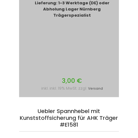
Lieferung: 1-3 Werktage (DE) oder
Abholung Lager Nürnberg
Trägerspezialist
3,00 €
inkl. inkl. 19% MwSt. zzgl.
Versand
Uebler Spannhebel mit
Kunststoffsicherung für AHK Träger
#E1581