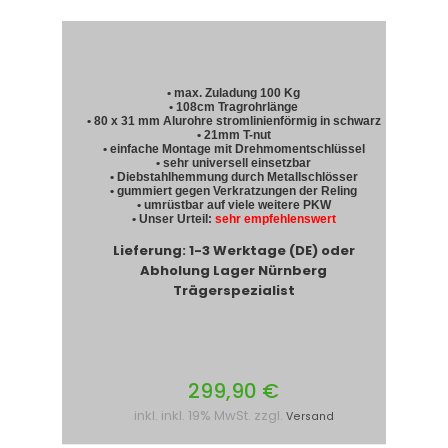
• max. Zuladung 100 Kg
• 108cm Tragrohrlänge
• 80 x 31 mm Alurohre stromlinienförmig in schwarz
• 21mm T-nut
• einfache Montage mit Drehmomentschlüssel
• sehr universell einsetzbar
• Diebstahlhemmung durch Metallschlösser
• gummiert gegen Verkratzungen der Reling
• umrüstbar auf viele weitere PKW
• Unser Urteil:
sehr empfehlenswert
Lieferung: 1-3 Werktage (DE) oder
Abholung Lager Nürnberg
Trägerspezialist
299,90 €
inkl. inkl. 19% MwSt. zzgl.
Versand