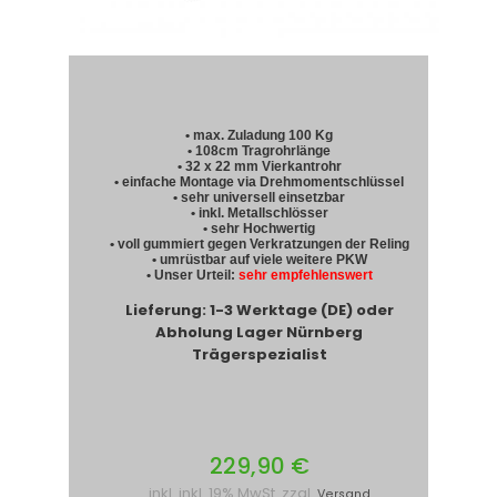
• max. Zuladung 100 Kg
• 108cm Tragrohrlänge
• 32 x 22 mm Vierkantrohr
• einfache Montage via Drehmomentschlüssel
• sehr universell einsetzbar
• inkl. Metallschlösser
• sehr Hochwertig
• voll gummiert gegen Verkratzungen der Reling
• umrüstbar auf viele weitere PKW
• Unser Urteil:
sehr empfehlenswert
Lieferung: 1-3 Werktage (DE) oder
Abholung Lager Nürnberg
Trägerspezialist
229,90 €
inkl. inkl. 19% MwSt. zzgl.
Versand