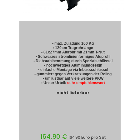
• max. Zuladung 100 Kg
• 120cm Tragrohrlänge
• 81x27mm Alurohr mit 21mm T-Nut
• Schwarzes stromlinienförmiges Aluprofil
• Diebstahlhemmung durch Spezialschlüssel
• hochwertiges Aluminiumdesign
• einfache Montage via Inbussschlüssel
• gummiert gegen Verkratzungen der Reling
• umrüstbar auf viele weitere PKW
• Unser Urteil:
sehr empfehlenswert
nicht lieferbar
164,90 €
164,90 Euro pro Set