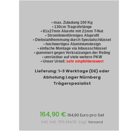
• max. Zuladung 100 Kg
• 130cm Tragrohrlänge
• 81x27mm Alurohr mit 21mm T-Nut
• Stromlinienförmiges Aluprofil
• Diebstahlhemmung durch Spezialschlüssel
• hochwertiges Aluminiumdesign
• einfache Montage via Inbussschlüssel
• gummiert gegen Verkratzungen der Reling
• umrüstbar auf viele weitere PKW
• Unser Urteil:
sehr empfehlenswert
Lieferung: 1-3 Werktage (DE) oder
Abholung Lager Nürnberg
Trägerspezialist
164,90 €
164,90 Euro pro Set
inkl. inkl. 19% MwSt. zzgl.
Versand