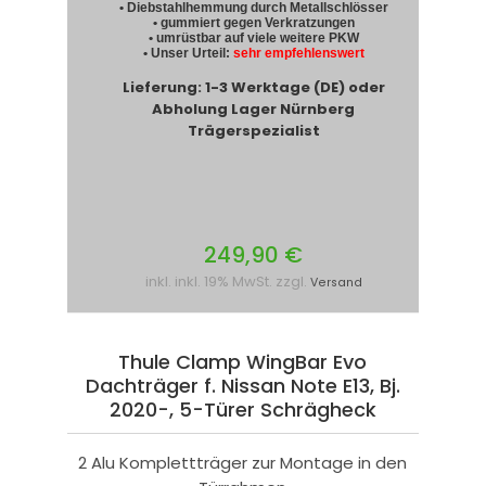
• Diebstahlhemmung durch Metallschlösser
• gummiert gegen Verkratzungen
• umrüstbar auf viele weitere PKW
• Unser Urteil:
sehr empfehlenswert
Lieferung: 1-3 Werktage (DE) oder
Abholung Lager Nürnberg
Trägerspezialist
249,90 €
inkl. inkl. 19% MwSt. zzgl.
Versand
Thule Clamp WingBar Evo
Dachträger f. Nissan Note E13, Bj.
2020-, 5-Türer Schrägheck
2 Alu Komplettträger zur Montage in den