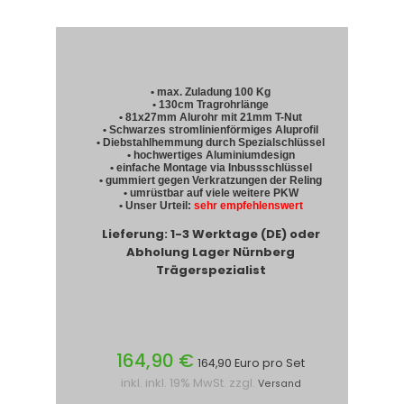
• max. Zuladung 100 Kg
• 130cm Tragrohrlänge
• 81x27mm Alurohr mit 21mm T-Nut
• Schwarzes stromlinienförmiges Aluprofil
• Diebstahlhemmung durch Spezialschlüssel
• hochwertiges Aluminiumdesign
• einfache Montage via Inbussschlüssel
• gummiert gegen Verkratzungen der Reling
• umrüstbar auf viele weitere PKW
• Unser Urteil:
sehr empfehlenswert
Lieferung: 1-3 Werktage (DE) oder
Abholung Lager Nürnberg
Trägerspezialist
164,90 €
164,90 Euro pro Set
inkl. inkl. 19% MwSt. zzgl.
Versand