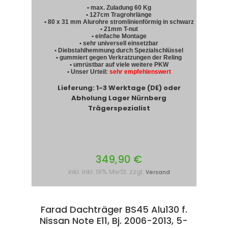
• max. Zuladung 60 Kg
• 127cm Tragrohrlänge
• 80 x 31 mm Alurohre stromlinienförmig in schwarz
• 21mm T-nut
• einfache Montage
• sehr universell einsetzbar
• Diebstahlhemmung durch Spezialschlüssel
• gummiert gegen Verkratzungen der Reling
• umrüstbar auf viele weitere PKW
• Unser Urteil:
sehr empfehlenswert
Lieferung: 1-3 Werktage (DE) oder
Abholung Lager Nürnberg
Trägerspezialist
349,90 €
inkl. inkl. 19% MwSt. zzgl.
Versand
Farad Dachträger BS45 Alu130 f.
Nissan Note E11, Bj. 2006-2013, 5-