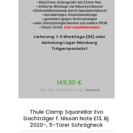
• 60x27mm Alutragrohr mit 21mm Nut
• einfache Montage via Inbussschlüssel
• Diebstahlhemmung durch Spezialschlüssel
• hochwertiges Aluminiumdesign
• gummiert gegen Verkratzungen
• viele Umrüstmöglichkeiten auf andere PKW
• Unser Urteil:
sehr empfehlenswert
Lieferung: 1-3 Werktage (DE) oder
Abholung Lager Nürnberg
Trägerspezialist
149,90 €
inkl. inkl. 19% MwSt. zzgl.
Versand
Thule Clamp SquareBar Evo
Dachträger f. Nissan Note E13, Bj.
2020-, 5-Türer Schrägheck