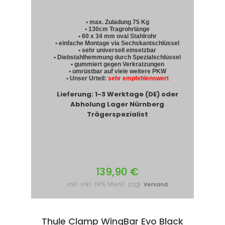
• max. Zuladung 75 Kg
• 130cm Tragrohrlänge
• 60 x 34 mm oval Stahlrohr
• einfache Montage via Sechskantschlüssel
• sehr universell einsetzbar
• Diebstahlhemmung durch Spezialschlüssel
• gummiert gegen Verkratzungen
• umrüstbar auf viele weitere PKW
• Unser Urteil:
sehr empfehlenswert
Lieferung: 1-3 Werktage (DE) oder
Abholung Lager Nürnberg
Trägerspezialist
139,90 €
inkl. inkl. 19% MwSt. zzgl.
Versand
Thule Clamp WingBar Evo Black