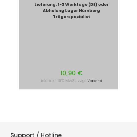
Lieferung: 1-3 Werktage (DE) oder
Abholung Lager Nürnberg
Trägerspezialist
10,90 €
inkl. inkl. 19% MwSt. zzgl.
Versand
Support / Hotline