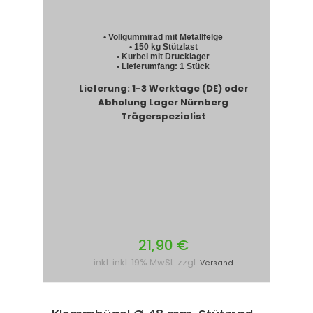
• Vollgummirad mit Metallfelge
• 150 kg Stützlast
• Kurbel mit Drucklager
• Lieferumfang: 1 Stück
Lieferung: 1-3 Werktage (DE) oder
Abholung Lager Nürnberg
Trägerspezialist
21,90 €
inkl. inkl. 19% MwSt. zzgl.
Versand