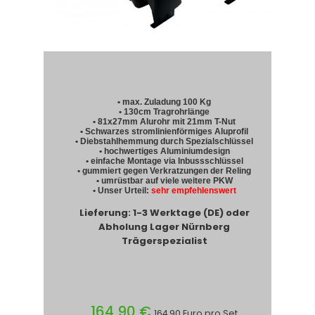
• max. Zuladung 100 Kg
• 130cm Tragrohrlänge
• 81x27mm Alurohr mit 21mm T-Nut
• Schwarzes stromlinienförmiges Aluprofil
• Diebstahlhemmung durch Spezialschlüssel
• hochwertiges Aluminiumdesign
• einfache Montage via Inbussschlüssel
• gummiert gegen Verkratzungen der Reling
• umrüstbar auf viele weitere PKW
• Unser Urteil:
sehr empfehlenswert
Lieferung: 1-3 Werktage (DE) oder
Abholung Lager Nürnberg
Trägerspezialist
164,90 €
164,90 Euro pro Set