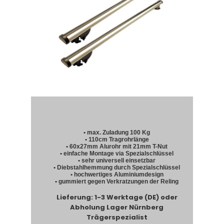
• max. Zuladung 100 Kg
• 110cm Tragrohrlänge
• 60x27mm Alurohr mit 21mm T-Nut
• einfache Montage via Spezialschlüssel
• sehr universell einsetzbar
• Diebstahlhemmung durch Spezialschlüssel
• hochwertiges Aluminiumdesign
• gummiert gegen Verkratzungen der Reling
Lieferung: 1-3 Werktage (DE) oder
Abholung Lager Nürnberg
Trägerspezialist