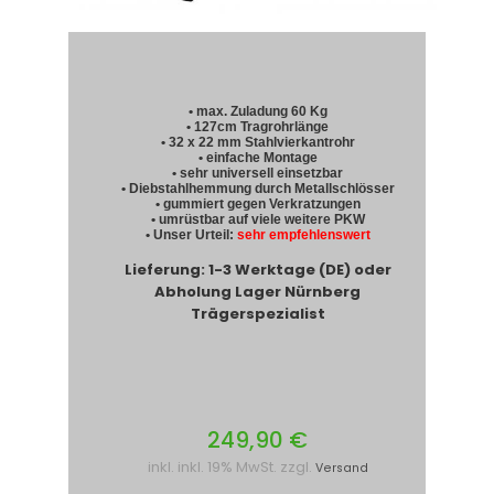
• max. Zuladung 60 Kg
• 127cm Tragrohrlänge
• 32 x 22 mm Stahlvierkantrohr
• einfache Montage
• sehr universell einsetzbar
• Diebstahlhemmung durch Metallschlösser
• gummiert gegen Verkratzungen
• umrüstbar auf viele weitere PKW
• Unser Urteil:
sehr empfehlenswert
Lieferung: 1-3 Werktage (DE) oder
Abholung Lager Nürnberg
Trägerspezialist
249,90 €
inkl. inkl. 19% MwSt. zzgl.
Versand