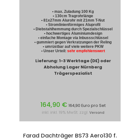
• max. Zuladung 100 Kg
• 130cm Tragrohrlänge
• 81x27mm Alurohr mit 21mm T-Nut
• Stromlinienförmiges Aluprofil
• Diebstahlhemmung durch Spezialschlüssel
• hochwertiges Aluminiumdesign
• einfache Montage via Inbussschlüssel
• gummiert gegen Verkratzungen der Reling
• umrüstbar auf viele weitere PKW
• Unser Urteil:
sehr empfehlenswert
Lieferung: 1-3 Werktage (DE) oder
Abholung Lager Nürnberg
Trägerspezialist
164,90 €
164,90 Euro pro Set
inkl. inkl. 19% MwSt. zzgl.
Versand
Farad Dachträger BS73 Aero130 f.