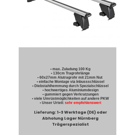
• max. Zuladung 100 Kg
• 130cm Tragrohrlänge
• 60x27mm Alutragrohr mit 21mm Nut
• einfache Montage via Inbussschlüssel
• Diebstahlhemmung durch Spezialschlüssel
• hochwertiges Aluminiumdesign
• gummiert gegen Verkratzungen
• viele Umrüstmöglichkeiten auf andere PKW
• Unser Urteil:
sehr empfehlenswert
Lieferung: 1-3 Werktage (DE) oder
Abholung Lager Nürnberg
Trägerspezialist