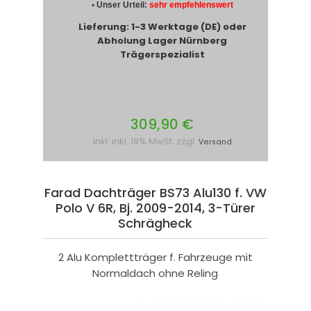
• Unser Urteil:
sehr empfehlenswert
Lieferung: 1-3 Werktage (DE) oder
Abholung Lager Nürnberg
Trägerspezialist
309,90 €
inkl. inkl. 19% MwSt. zzgl.
Versand
Farad Dachträger BS73 Alu130 f. VW
Polo V 6R, Bj. 2009-2014, 3-Türer
Schrägheck
2 Alu Komplettträger f. Fahrzeuge mit
Normaldach ohne Reling