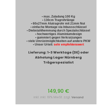
• max. Zuladung 100 Kg
• 130cm Tragrohrlänge
• 60x27mm Alutragrohr mit 21mm Nut
• einfache Montage via Inbussschlüssel
• Diebstahlhemmung durch Spezialschlüssel
• hochwertiges Aluminiumdesign
• gummiert gegen Verkratzungen
• viele Umrüstmöglichkeiten auf andere PKW
• Unser Urteil:
sehr empfehlenswert
Lieferung: 1-3 Werktage (DE) oder
Abholung Lager Nürnberg
Trägerspezialist
149,90 €
inkl. inkl. 19% MwSt. zzgl.
Versand