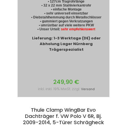
• 127cm Tragrohrlänge
• 32 x 22 mm Stahlvierkantrohr
• einfache Montage
• sehr universell einsetzbar
• Diebstahlhemmung durch Metallschlösser
• gummiert gegen Verkratzungen
• umrüstbar auf viele weitere PKW
• Unser Urteil:
sehr empfehlenswert
Lieferung: 1-3 Werktage (DE) oder
Abholung Lager Nürnberg
Trägerspezialist
249,90 €
inkl. inkl. 19% MwSt. zzgl.
Versand
Thule Clamp WingBar Evo
Dachträger f. VW Polo V 6R, Bj.
2009-2014, 5-Türer Schrägheck