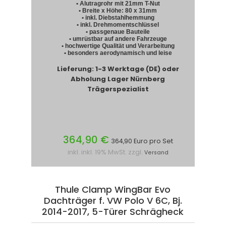
• Alutragrohr mit 21mm T-Nut
• Breite x Höhe: 80 x 31mm
• inkl. Diebstahlhemmung
• inkl. Drehmomentschlüssel
• passgenaue Bauteile
• umrüstbar auf andere Fahrzeuge
• hochwertige Qualität und Verarbeitung
• besonders aerodynamisch und leise
Lieferung: 1-3 Werktage (DE) oder
Abholung Lager Nürnberg
Trägerspezialist
364,90 €
364,90 Euro pro Set
inkl. inkl. 19% MwSt. zzgl.
Versand
Thule Clamp WingBar Evo
Dachträger f. VW Polo V 6C, Bj.
2014-2017, 5-Türer Schrägheck