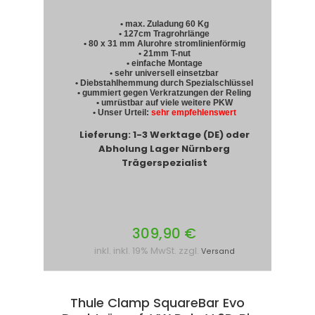
• max. Zuladung 60 Kg
• 127cm Tragrohrlänge
• 80 x 31 mm Alurohre stromlinienförmig
• 21mm T-nut
• einfache Montage
• sehr universell einsetzbar
• Diebstahlhemmung durch Spezialschlüssel
• gummiert gegen Verkratzungen der Reling
• umrüstbar auf viele weitere PKW
• Unser Urteil:
sehr empfehlenswert
Lieferung: 1-3 Werktage (DE) oder
Abholung Lager Nürnberg
Trägerspezialist
309,90 €
inkl. inkl. 19% MwSt. zzgl.
Versand
Thule Clamp SquareBar Evo