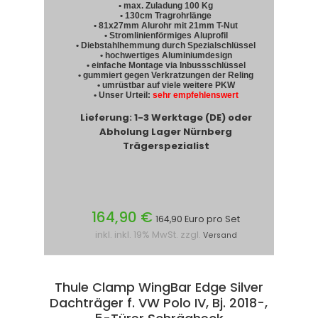
• max. Zuladung 100 Kg
• 130cm Tragrohrlänge
• 81x27mm Alurohr mit 21mm T-Nut
• Stromlinienförmiges Aluprofil
• Diebstahlhemmung durch Spezialschlüssel
• hochwertiges Aluminiumdesign
• einfache Montage via Inbussschlüssel
• gummiert gegen Verkratzungen der Reling
• umrüstbar auf viele weitere PKW
• Unser Urteil:
sehr empfehlenswert
Lieferung: 1-3 Werktage (DE) oder
Abholung Lager Nürnberg
Trägerspezialist
164,90 €
164,90 Euro pro Set
inkl. inkl. 19% MwSt. zzgl.
Versand
Thule Clamp WingBar Edge Silver
Dachträger f. VW Polo IV, Bj. 2018-,