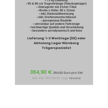
• 75 kg Zuladung
• 95 & 86 cm Tragrohrlänge (Teleskopträger)
• Alutragrohr mit 21mm T-Nut
• Breite x Höhe: 80 x 31mm
• inkl. Diebstahlhemmung
• inkl. Drehmomentschlüssel
• passgenaue Bauteile
• umrüstbar auf andere Fahrzeuge
• hochwertige Qualität und Verarbeitung
• besonders aerodynamisch und leise
Lieferung: 1-3 Werktage (DE) oder
Abholung Lager Nürnberg
Trägerspezialist
364,90 €
364,90 Euro pro Set
inkl. inkl. 19% MwSt. zzgl.
Versand