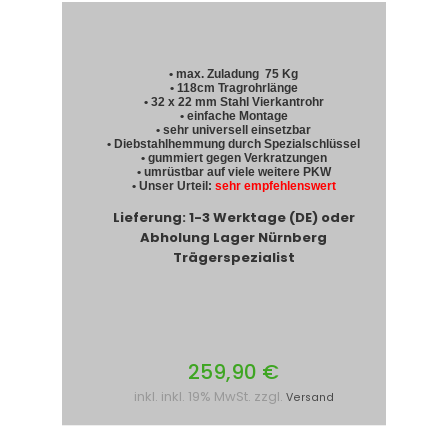
• max. Zuladung 75 Kg
• 118cm Tragrohrlänge
• 32 x 22 mm Stahl Vierkantrohr
• einfache Montage
• sehr universell einsetzbar
• Diebstahlhemmung durch Spezialschlüssel
• gummiert gegen Verkratzungen
• umrüstbar auf viele weitere PKW
• Unser Urteil:
sehr empfehlenswert
Lieferung: 1-3 Werktage (DE) oder
Abholung Lager Nürnberg
Trägerspezialist
259,90 €
inkl. inkl. 19% MwSt. zzgl.
Versand