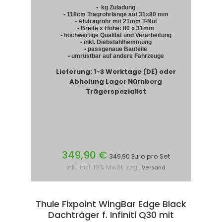
• kg Zuladung
• 118cm Tragrohrlänge auf 31x80 mm
• Alutragrohr mit 21mm T-Nut
• Breite x Höhe: 80 x 31mm
• hochwertige Qualität und Verarbeitung
• inkl. Diebstahlhemmung
• passgenaue Bauteile
• umrüstbar auf andere Fahrzeuge
Lieferung: 1-3 Werktage (DE) oder
Abholung Lager Nürnberg
Trägerspezialist
349,90 €
349,90 Euro pro Set
inkl. inkl. 19% MwSt. zzgl.
Versand
Thule Fixpoint WingBar Edge Black
Dachträger f. Infiniti Q30 mit