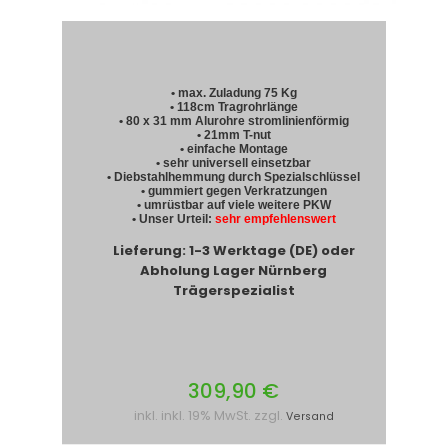
• max. Zuladung 75 Kg
• 118cm Tragrohrlänge
• 80 x 31 mm Alurohre stromlinienförmig
• 21mm T-nut
• einfache Montage
• sehr universell einsetzbar
• Diebstahlhemmung durch Spezialschlüssel
• gummiert gegen Verkratzungen
• umrüstbar auf viele weitere PKW
• Unser Urteil:
sehr empfehlenswert
Lieferung: 1-3 Werktage (DE) oder
Abholung Lager Nürnberg
Trägerspezialist
309,90 €
inkl. inkl. 19% MwSt. zzgl.
Versand