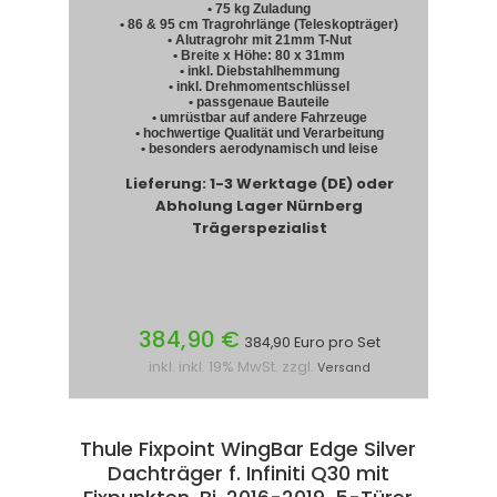
• 75 kg Zuladung
• 86 & 95 cm Tragrohrlänge (Teleskopträger)
• Alutragrohr mit 21mm T-Nut
• Breite x Höhe: 80 x 31mm
• inkl. Diebstahlhemmung
• inkl. Drehmomentschlüssel
• passgenaue Bauteile
• umrüstbar auf andere Fahrzeuge
• hochwertige Qualität und Verarbeitung
• besonders aerodynamisch und leise
Lieferung: 1-3 Werktage (DE) oder
Abholung Lager Nürnberg
Trägerspezialist
384,90 €
384,90 Euro pro Set
inkl. inkl. 19% MwSt. zzgl.
Versand
Thule Fixpoint WingBar Edge Silver
Dachträger f. Infiniti Q30 mit