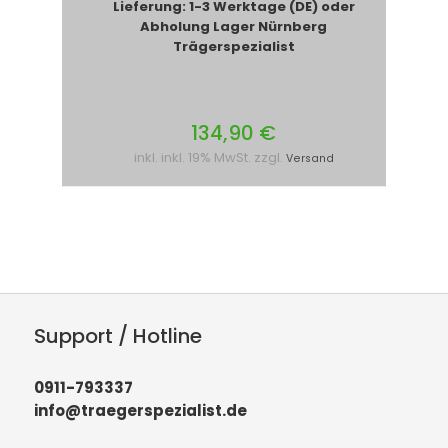
Lieferung: 1-3 Werktage (DE) oder
Abholung Lager Nürnberg
Trägerspezialist
134,90 €
inkl. inkl. 19% MwSt. zzgl.
Versand
Support / Hotline
0911-793337
info@traegerspezialist.de