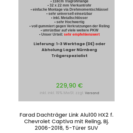
• 118cm Tragrohrlänge
• 32 x 22 mm Vierkantrohr
• einfache Montage via Drehmomentschlüssel
• sehr universell einsetzbar
• inkl. Metallschlösser
• sehr Hochwertig
• voll gummiert gegen Verkratzungen der Reling
• umrüstbar auf viele weitere PKW
• Unser Urteil:
sehr empfehlenswert
Lieferung: 1-3 Werktage (DE) oder
Abholung Lager Nürnberg
Trägerspezialist
229,90 €
inkl. inkl. 19% MwSt. zzgl.
Versand
Farad Dachträger Link Alu100 HX2 f.
Chevrolet Captiva mit Reling, Bj.
2006-2018, 5-Türer SUV