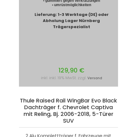
• gummiert gegen Verkratzungen
• umrüstmöglichkeiten
Lieferung: 1-3 Werktage (DE) oder
Abholung Lager Nürnberg
Trägerspezialist
129,90 €
inkl. inkl. 19% MwSt. zzgl.
Versand
Thule Raised Rail WingBar Evo Black
Dachträger f. Chevrolet Captiva
mit Reling, Bj. 2006-2018, 5-Türer
SUV
2 Alu Komplettträger f. Fahrzeuge mit