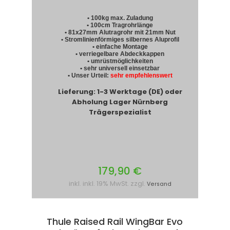
• 100kg max. Zuladung
• 100cm Tragrohrlänge
• 81x27mm Alutragrohr mit 21mm Nut
• Stromlinienförmiges silbernes Aluprofil
• einfache Montage
• verriegelbare Abdeckkappen
• umrüstmöglichkeiten
• sehr universell einsetzbar
• Unser Urteil:
sehr empfehlenswert
Lieferung: 1-3 Werktage (DE) oder
Abholung Lager Nürnberg
Trägerspezialist
179,90 €
inkl. inkl. 19% MwSt. zzgl.
Versand
Thule Raised Rail WingBar Evo