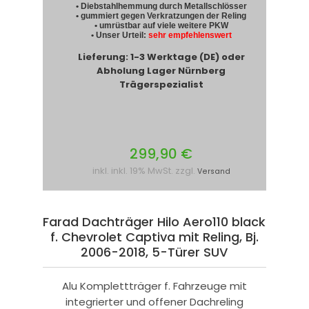
• Diebstahlhemmung durch Metallschlösser
• gummiert gegen Verkratzungen der Reling
• umrüstbar auf viele weitere PKW
• Unser Urteil:
sehr empfehlenswert
Lieferung: 1-3 Werktage (DE) oder
Abholung Lager Nürnberg
Trägerspezialist
299,90 €
inkl. inkl. 19% MwSt. zzgl.
Versand
Farad Dachträger Hilo Aero110 black
f. Chevrolet Captiva mit Reling, Bj.
2006-2018, 5-Türer SUV
Alu Komplettträger f. Fahrzeuge mit
integrierter und offener Dachreling