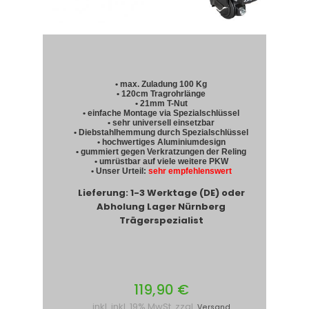
• max. Zuladung 100 Kg
• 120cm Tragrohrlänge
• 21mm T-Nut
• einfache Montage via Spezialschlüssel
• sehr universell einsetzbar
• Diebstahlhemmung durch Spezialschlüssel
• hochwertiges Aluminiumdesign
• gummiert gegen Verkratzungen der Reling
• umrüstbar auf viele weitere PKW
• Unser Urteil:
sehr empfehlenswert
Lieferung: 1-3 Werktage (DE) oder
Abholung Lager Nürnberg
Trägerspezialist
119,90 €
inkl. inkl. 19% MwSt. zzgl.
Versand