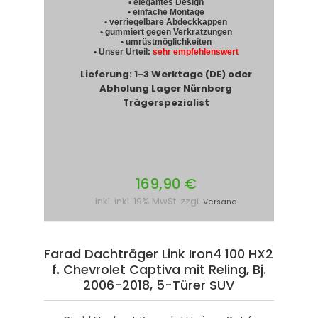
• elegantes Design
• einfache Montage
• verriegelbare Abdeckkappen
• gummiert gegen Verkratzungen
• umrüstmöglichkeiten
• Unser Urteil:
sehr empfehlenswert
Lieferung: 1-3 Werktage (DE) oder
Abholung Lager Nürnberg
Trägerspezialist
169,90 €
inkl. inkl. 19% MwSt. zzgl.
Versand
Farad Dachträger Link Iron4 100 HX2
f. Chevrolet Captiva mit Reling, Bj.
2006-2018, 5-Türer SUV