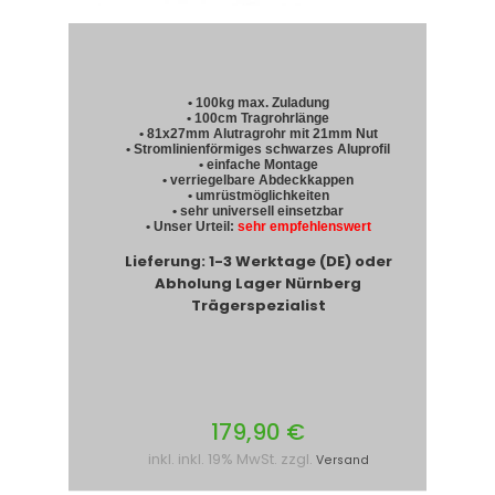
• 100kg max. Zuladung
• 100cm Tragrohrlänge
• 81x27mm Alutragrohr mit 21mm Nut
• Stromlinienförmiges schwarzes Aluprofil
• einfache Montage
• verriegelbare Abdeckkappen
• umrüstmöglichkeiten
• sehr universell einsetzbar
• Unser Urteil:
sehr empfehlenswert
Lieferung: 1-3 Werktage (DE) oder
Abholung Lager Nürnberg
Trägerspezialist
179,90 €
inkl. inkl. 19% MwSt. zzgl.
Versand