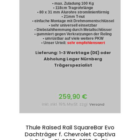
• max. Zuladung 100 Kg
• 118cm Tragrohrlänge
• 80 x 31 mm Alurohre stromlinienförmig
• 21mm T-nut
• einfache Montage mit Drehmomentschlüssel
• sehr universell einsetzbar
• Diebstahlhemmung durch Metallschlösser
• gummiert gegen Verkratzungen der Reling
• umrüstbar auf viele weitere PKW
• Unser Urteil:
sehr empfehlenswert
Lieferung: 1-3 Werktage (DE) oder
Abholung Lager Nürnberg
Trägerspezialist
259,90 €
inkl. inkl. 19% MwSt. zzgl.
Versand
Thule Raised Rail SquareBar Evo
Dachträger f. Chevrolet Captiva