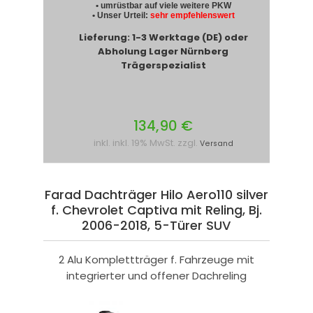
• umrüstbar auf viele weitere PKW
• Unser Urteil:
sehr empfehlenswert
Lieferung: 1-3 Werktage (DE) oder
Abholung Lager Nürnberg
Trägerspezialist
134,90 €
inkl. inkl. 19% MwSt. zzgl.
Versand
Farad Dachträger Hilo Aero110 silver
f. Chevrolet Captiva mit Reling, Bj.
2006-2018, 5-Türer SUV
2 Alu Komplettträger f. Fahrzeuge mit
integrierter und offener Dachreling