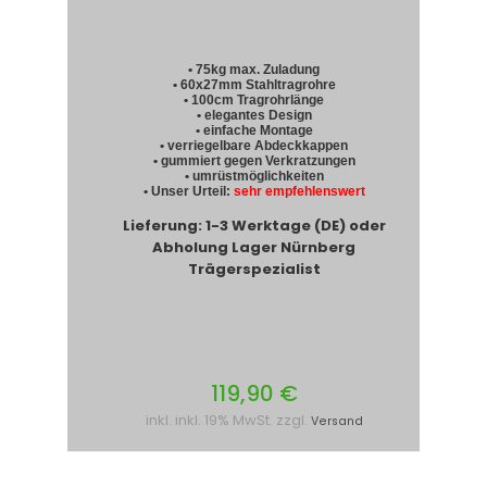
• 75kg max. Zuladung
• 60x27mm Stahltragrohre
• 100cm Tragrohrlänge
• elegantes Design
• einfache Montage
• verriegelbare Abdeckkappen
• gummiert gegen Verkratzungen
• umrüstmöglichkeiten
• Unser Urteil:
sehr empfehlenswert
Lieferung: 1-3 Werktage (DE) oder
Abholung Lager Nürnberg
Trägerspezialist
119,90 €
inkl. inkl. 19% MwSt. zzgl.
Versand