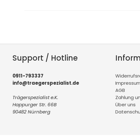
Support / Hotline
Infor
0911-793337
Widerrufs
info@traegerspezialist.de
Impressu
AGB
Trägerspezialist e.K.
Zahlung u
Happurger Str. 66B
Über uns
90482 Nürnberg
Datenschu