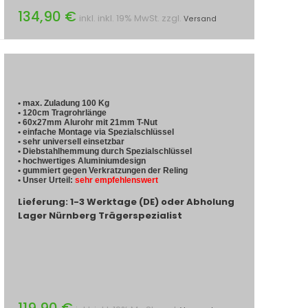
134,90 €
inkl. inkl. 19% MwSt. zzgl.
Versand
• max. Zuladung 100 Kg
• 120cm Tragrohrlänge
• 60x27mm Alurohr mit 21mm T-Nut
• einfache Montage via Spezialschlüssel
• sehr universell einsetzbar
• Diebstahlhemmung durch Spezialschlüssel
• hochwertiges Aluminiumdesign
• gummiert gegen Verkratzungen der Reling
• Unser Urteil:
sehr empfehlenswert
Lieferung: 1-3 Werktage (DE) oder Abholung
Lager Nürnberg Trägerspezialist
119,90 €