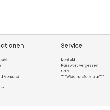
mationen
Service
recht
Kontakt
m
Passwort vergessen
Sale
nd Versand
***Widerrufsformular***
tz