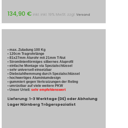
134,90 €
inkl. inkl. 19% MwSt. zzgl.
Versand
• max. Zuladung 100 Kg
• 120cm Tragrohrlänge
• 81x27mm Alurohr mit 21mm T-Nut
• Stromlinienförmiges silbernes Aluprofil
• einfache Montage via Spezialschlüssel
• sehr universell einsetzbar
• Diebstahlhemmung durch Spezialschlüssel
• hochwertiges Aluminiumdesign
• gummiert gegen Verkratzungen der Reling
• umrüstbar auf viele weitere PKW
• Unser Urteil:
sehr empfehlenswert
Lieferung: 1-3 Werktage (DE) oder Abholung
Lager Nürnberg Trägerspezialist