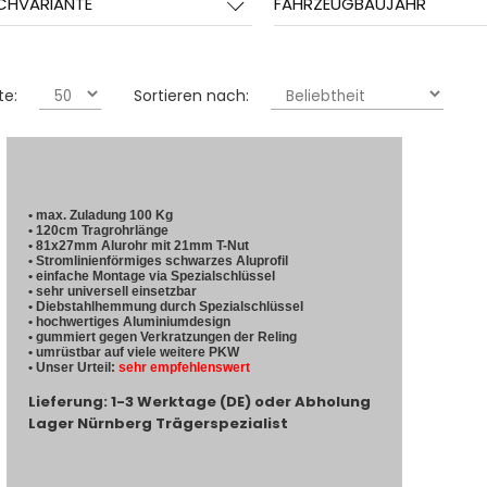
CHVARIANTE
FAHRZEUGBAUJAHR
te:
Sortieren nach:
• max. Zuladung 100 Kg
• 120cm Tragrohrlänge
• 81x27mm Alurohr mit 21mm T-Nut
• Stromlinienförmiges schwarzes Aluprofil
• einfache Montage via Spezialschlüssel
• sehr universell einsetzbar
• Diebstahlhemmung durch Spezialschlüssel
• hochwertiges Aluminiumdesign
• gummiert gegen Verkratzungen der Reling
• umrüstbar auf viele weitere PKW
• Unser Urteil:
sehr empfehlenswert
Lieferung: 1-3 Werktage (DE) oder Abholung
Lager Nürnberg Trägerspezialist