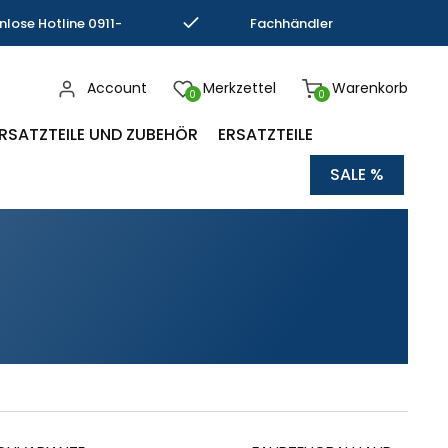
nlose Hotline 0911-
Fachhändler
793337
Kompetenz
Account
Merkzettel
Warenkorb
0
0
RSATZTEILE UND ZUBEHÖR
ERSATZTEILE
SALE %