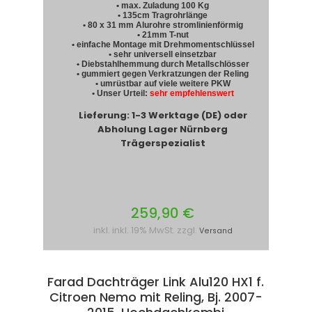
• max. Zuladung 100 Kg
• 135cm Tragrohrlänge
• 80 x 31 mm Alurohre stromlinienförmig
• 21mm T-nut
• einfache Montage mit Drehmomentschlüssel
• sehr universell einsetzbar
• Diebstahlhemmung durch Metallschlösser
• gummiert gegen Verkratzungen der Reling
• umrüstbar auf viele weitere PKW
• Unser Urteil:
sehr empfehlenswert
Lieferung: 1-3 Werktage (DE) oder
Abholung Lager Nürnberg
Trägerspezialist
259,90 €
inkl. inkl. 19% MwSt. zzgl.
Versand
Farad Dachträger Link Alu120 HX1 f.
Citroen Nemo mit Reling, Bj. 2007-