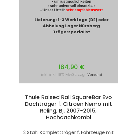
• umrüstmöglichkeiten
• sehr universell einsetzbar
• Unser Urteil:
sehr empfehlenswert
Lieferung: 1-3 Werktage (DE) oder
Abholung Lager Nürnberg
Trägerspezialist
184,90 €
inkl. inkl. 19% MwSt. zzgl.
Versand
Thule Raised Rail SquareBar Evo
Dachträger f. Citroen Nemo mit
Reling, Bj. 2007-2015,
Hochdachkombi
2 Stahl Komplettträger f. Fahrzeuge mit