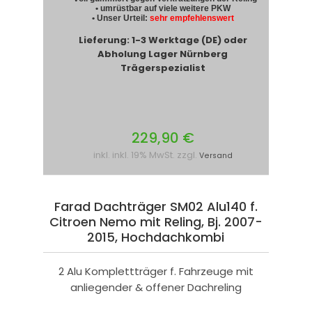
• umrüstbar auf viele weitere PKW
• Unser Urteil:
sehr empfehlenswert
Lieferung: 1-3 Werktage (DE) oder
Abholung Lager Nürnberg
Trägerspezialist
229,90 €
inkl. inkl. 19% MwSt. zzgl.
Versand
Farad Dachträger SM02 Alu140 f.
Citroen Nemo mit Reling, Bj. 2007-
2015, Hochdachkombi
2 Alu Komplettträger f. Fahrzeuge mit
anliegender & offener Dachreling