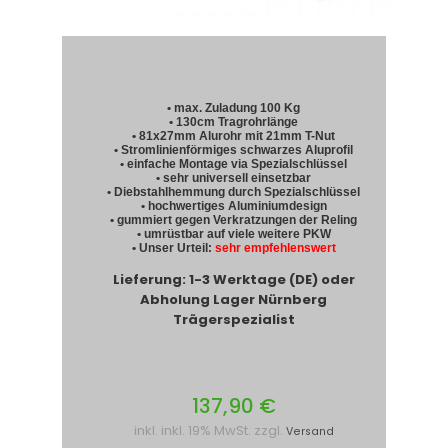
• max. Zuladung 100 Kg
• 130cm Tragrohrlänge
• 81x27mm Alurohr mit 21mm T-Nut
• Stromlinienförmiges schwarzes Aluprofil
• einfache Montage via Spezialschlüssel
• sehr universell einsetzbar
• Diebstahlhemmung durch Spezialschlüssel
• hochwertiges Aluminiumdesign
• gummiert gegen Verkratzungen der Reling
• umrüstbar auf viele weitere PKW
• Unser Urteil:
sehr empfehlenswert
Lieferung: 1-3 Werktage (DE) oder
Abholung Lager Nürnberg
Trägerspezialist
137,90 €
inkl. inkl. 19% MwSt. zzgl.
Versand