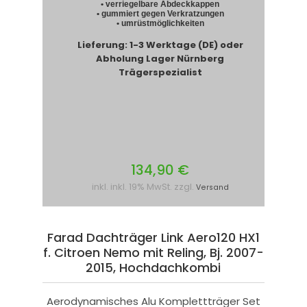
• verriegelbare Abdeckkappen
• gummiert gegen Verkratzungen
• umrüstmöglichkeiten
Lieferung: 1-3 Werktage (DE) oder
Abholung Lager Nürnberg
Trägerspezialist
134,90 €
inkl. inkl. 19% MwSt. zzgl.
Versand
Farad Dachträger Link Aero120 HX1
f. Citroen Nemo mit Reling, Bj. 2007-
2015, Hochdachkombi
Aerodynamisches Alu Komplettträger Set