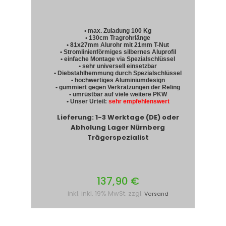
• max. Zuladung 100 Kg
• 130cm Tragrohrlänge
• 81x27mm Alurohr mit 21mm T-Nut
• Stromlinienförmiges silbernes Aluprofil
• einfache Montage via Spezialschlüssel
• sehr universell einsetzbar
• Diebstahlhemmung durch Spezialschlüssel
• hochwertiges Aluminiumdesign
• gummiert gegen Verkratzungen der Reling
• umrüstbar auf viele weitere PKW
• Unser Urteil:
sehr empfehlenswert
Lieferung: 1-3 Werktage (DE) oder
Abholung Lager Nürnberg
Trägerspezialist
137,90 €
inkl. inkl. 19% MwSt. zzgl.
Versand