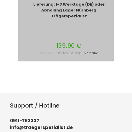
Lieferung: 1-3 Werktage (DE) oder
Abholung Lager Nürnberg
Trägerspezialist
139,90 €
inkl. inkl. 19% MwSt. zzgl.
Versand
Support / Hotline
0911-793337
info@traegerspezialist.de