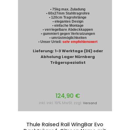
• 75kg max. Zuladung
• 60x27mm Stahltragrohre
• 120cm Tragrohrlänge
• elegantes Design
• einfache Montage
• verriegelbare Abdeckkappen
• gummiert gegen Verkratzungen
• umrüstmöglichkeiten
• Unser Urteil:
sehr empfehlenswert
Lieferung: 1-3 Werktage (DE) oder
Abholung Lager Nürnberg
Trägerspezialist
124,90 €
inkl. inkl. 19% MwSt. zzgl.
Versand
Thule Raised Rail WingBar Evo