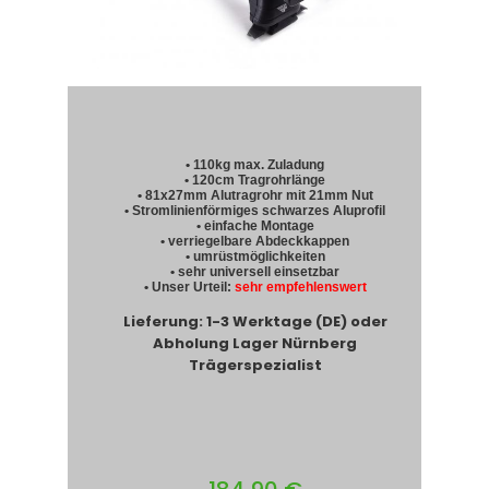
• 110kg max. Zuladung
• 120cm Tragrohrlänge
• 81x27mm Alutragrohr mit 21mm Nut
• Stromlinienförmiges schwarzes Aluprofil
• einfache Montage
• verriegelbare Abdeckkappen
• umrüstmöglichkeiten
• sehr universell einsetzbar
• Unser Urteil:
sehr empfehlenswert
Lieferung: 1-3 Werktage (DE) oder
Abholung Lager Nürnberg
Trägerspezialist