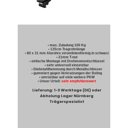
• max. Zuladung 100 Kg
• 135cm Tragrohrlänge
• 80 x 31 mm Alurohre stromlinienförmig in schwarz
• 21mm T-nut
• einfache Montage mit Drehmomentschlüssel
• sehr universell einsetzbar
• Diebstahlhemmung durch Metallschlösser
• gummiert gegen Verkratzungen der Reling
• umrüstbar auf viele weitere PKW
• Unser Urteil:
sehr empfehlenswert
Lieferung: 1-3 Werktage (DE) oder
Abholung Lager Nürnberg
Trägerspezialist