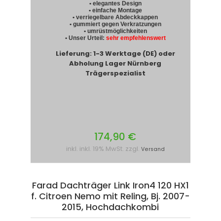
• elegantes Design
• einfache Montage
• verriegelbare Abdeckkappen
• gummiert gegen Verkratzungen
• umrüstmöglichkeiten
• Unser Urteil:
sehr empfehlenswert
Lieferung: 1-3 Werktage (DE) oder
Abholung Lager Nürnberg
Trägerspezialist
174,90 €
inkl. inkl. 19% MwSt. zzgl.
Versand
Farad Dachträger Link Iron4 120 HX1
f. Citroen Nemo mit Reling, Bj. 2007-
2015, Hochdachkombi