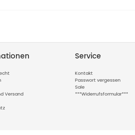
mationen
Service
recht
Kontakt
m
Passwort vergessen
Sale
nd Versand
***Widerrufsformular***
tz