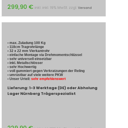
299,90 €
inkl. inkl. 19% MwSt. zzgl.
Versand
• max. Zuladung 100 Kg
• 118cm Tragrohrlänge
• 32 x 22 mm Vierkantrohr
• einfache Montage via Drehmomentschlüssel
• sehr universell einsetzbar
• inkl. Metallschlösser
• sehr Hochwertig
• voll gummiert gegen Verkratzungen der Reling
• umrüstbar auf viele weitere PKW
• Unser Urteil:
sehr empfehlenswert
Lieferung: 1-3 Werktage (DE) oder Abholung
Lager Nürnberg Trägerspezialist
229,90 €