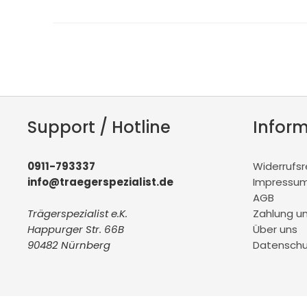
Support / Hotline
Infor
0911-793337
Widerrufs
info@traegerspezialist.de
Impressu
AGB
Trägerspezialist e.K.
Zahlung u
Happurger Str. 66B
Über uns
90482 Nürnberg
Datenschu