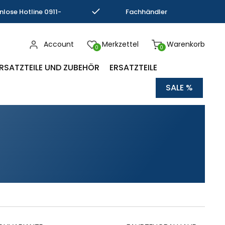
nlose Hotline 0911-
Fachhändler
793337
Kompetenz
Account
Merkzettel
Warenkorb
0
0
RSATZTEILE UND ZUBEHÖR
ERSATZTEILE
SALE %