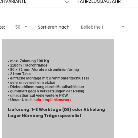
CHVARIANTE
FAHRZEUGBAUJAHR
te:
Sortieren nach:
• max. Zuladung 100 Kg
• 118cm Tragrohrlänge
• 80 x 31 mm Alurohre stromlinienförmig
• 21mm T-nut
• einfache Montage mit Drehmomentschlüssel
• sehr universell einsetzbar
• Diebstahlhemmung durch Metallschlösser
• gummiert gegen Verkratzungen der Reling
• umrüstbar auf viele weitere PKW
• Unser Urteil:
sehr empfehlenswert
Lieferung: 1-3 Werktage (DE) oder Abholung
Lager Nürnberg Trägerspezialist