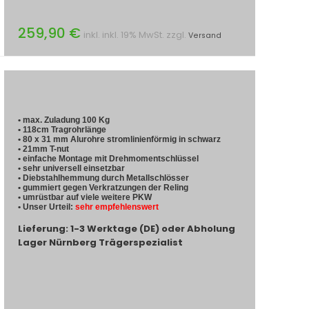
259,90 €
inkl. inkl. 19% MwSt. zzgl.
Versand
• max. Zuladung 100 Kg
• 118cm Tragrohrlänge
• 80 x 31 mm Alurohre stromlinienförmig in schwarz
• 21mm T-nut
• einfache Montage mit Drehmomentschlüssel
• sehr universell einsetzbar
• Diebstahlhemmung durch Metallschlösser
• gummiert gegen Verkratzungen der Reling
• umrüstbar auf viele weitere PKW
• Unser Urteil:
sehr empfehlenswert
Lieferung: 1-3 Werktage (DE) oder Abholung
Lager Nürnberg Trägerspezialist