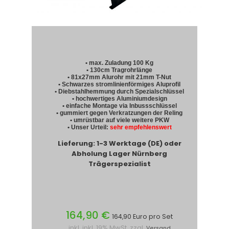
• max. Zuladung 100 Kg
• 130cm Tragrohrlänge
• 81x27mm Alurohr mit 21mm T-Nut
• Schwarzes stromlinienförmiges Aluprofil
• Diebstahlhemmung durch Spezialschlüssel
• hochwertiges Aluminiumdesign
• einfache Montage via Inbussschlüssel
• gummiert gegen Verkratzungen der Reling
• umrüstbar auf viele weitere PKW
• Unser Urteil:
sehr empfehlenswert
Lieferung: 1-3 Werktage (DE) oder
Abholung Lager Nürnberg
Trägerspezialist
164,90 €
164,90 Euro pro Set
inkl. inkl. 19% MwSt. zzgl.
Versand