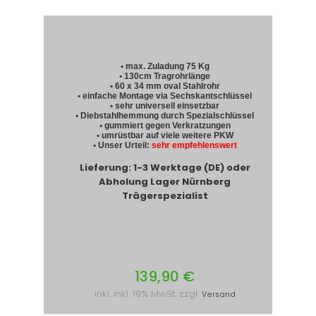
• max. Zuladung 75 Kg
• 130cm Tragrohrlänge
• 60 x 34 mm oval Stahlrohr
• einfache Montage via Sechskantschlüssel
• sehr universell einsetzbar
• Diebstahlhemmung durch Spezialschlüssel
• gummiert gegen Verkratzungen
• umrüstbar auf viele weitere PKW
• Unser Urteil:
sehr empfehlenswert
Lieferung: 1-3 Werktage (DE) oder
Abholung Lager Nürnberg
Trägerspezialist
139,90 €
inkl. inkl. 19% MwSt. zzgl.
Versand