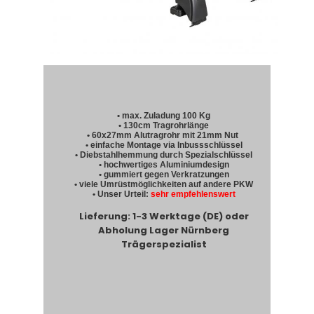
• max. Zuladung 100 Kg
• 130cm Tragrohrlänge
• 60x27mm Alutragrohr mit 21mm Nut
• einfache Montage via Inbussschlüssel
• Diebstahlhemmung durch Spezialschlüssel
• hochwertiges Aluminiumdesign
• gummiert gegen Verkratzungen
• viele Umrüstmöglichkeiten auf andere PKW
• Unser Urteil:
sehr empfehlenswert
Lieferung: 1-3 Werktage (DE) oder
Abholung Lager Nürnberg
Trägerspezialist