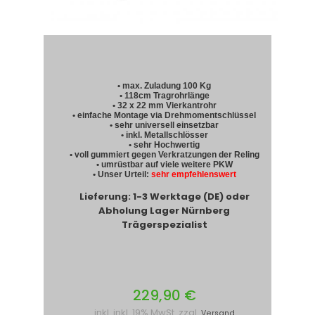
• max. Zuladung 100 Kg
• 118cm Tragrohrlänge
• 32 x 22 mm Vierkantrohr
• einfache Montage via Drehmomentschlüssel
• sehr universell einsetzbar
• inkl. Metallschlösser
• sehr Hochwertig
• voll gummiert gegen Verkratzungen der Reling
• umrüstbar auf viele weitere PKW
• Unser Urteil:
sehr empfehlenswert
Lieferung: 1-3 Werktage (DE) oder
Abholung Lager Nürnberg
Trägerspezialist
229,90 €
inkl. inkl. 19% MwSt. zzgl.
Versand