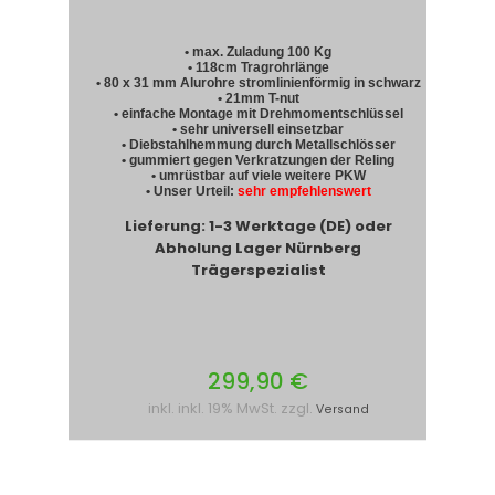
• max. Zuladung 100 Kg
• 118cm Tragrohrlänge
• 80 x 31 mm Alurohre stromlinienförmig in schwarz
• 21mm T-nut
• einfache Montage mit Drehmomentschlüssel
• sehr universell einsetzbar
• Diebstahlhemmung durch Metallschlösser
• gummiert gegen Verkratzungen der Reling
• umrüstbar auf viele weitere PKW
• Unser Urteil:
sehr empfehlenswert
Lieferung: 1-3 Werktage (DE) oder
Abholung Lager Nürnberg
Trägerspezialist
299,90 €
inkl. inkl. 19% MwSt. zzgl.
Versand