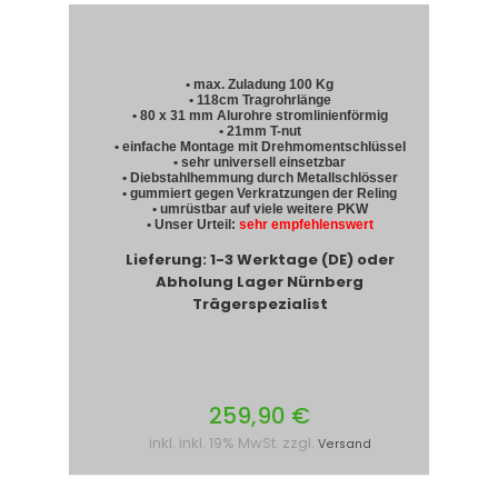
• max. Zuladung 100 Kg
• 118cm Tragrohrlänge
• 80 x 31 mm Alurohre stromlinienförmig
• 21mm T-nut
• einfache Montage mit Drehmomentschlüssel
• sehr universell einsetzbar
• Diebstahlhemmung durch Metallschlösser
• gummiert gegen Verkratzungen der Reling
• umrüstbar auf viele weitere PKW
• Unser Urteil:
sehr empfehlenswert
Lieferung: 1-3 Werktage (DE) oder
Abholung Lager Nürnberg
Trägerspezialist
259,90 €
inkl. inkl. 19% MwSt. zzgl.
Versand