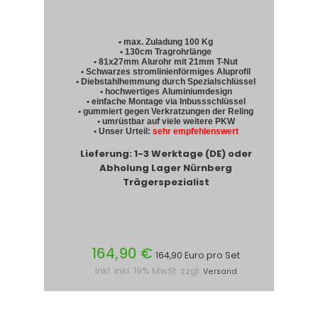
• max. Zuladung 100 Kg
• 130cm Tragrohrlänge
• 81x27mm Alurohr mit 21mm T-Nut
• Schwarzes stromlinienförmiges Aluprofil
• Diebstahlhemmung durch Spezialschlüssel
• hochwertiges Aluminiumdesign
• einfache Montage via Inbussschlüssel
• gummiert gegen Verkratzungen der Reling
• umrüstbar auf viele weitere PKW
• Unser Urteil:
sehr empfehlenswert
Lieferung: 1-3 Werktage (DE) oder
Abholung Lager Nürnberg
Trägerspezialist
164,90 €
164,90 Euro pro Set
inkl. inkl. 19% MwSt. zzgl.
Versand