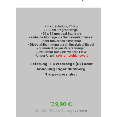
• max. Zuladung 75 Kg
• 130cm Tragrohrlänge
• 60 x 34 mm oval Stahlrohr
• einfache Montage via Sechskantschlüssel
• sehr universell einsetzbar
• Diebstahlhemmung durch Spezialschlüssel
• gummiert gegen Verkratzungen
• umrüstbar auf viele weitere PKW
• Unser Urteil:
sehr empfehlenswert
Lieferung: 1-3 Werktage (DE) oder
Abholung Lager Nürnberg
Trägerspezialist
139,90 €
inkl. inkl. 19% MwSt. zzgl.
Versand