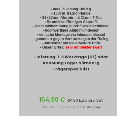
• max. Zuladung 100 Kg
• 130cm Tragrohrlänge
• 81x27mm Alurohr mit 21mm T-Nut
• Stromlinienförmiges Aluprofil
• Diebstahlhemmung durch Spezialschlüssel
• hochwertiges Aluminiumdesign
• einfache Montage via Inbussschlüssel
• gummiert gegen Verkratzungen der Reling
• umrüstbar auf viele weitere PKW
• Unser Urteil:
sehr empfehlenswert
Lieferung: 1-3 Werktage (DE) oder
Abholung Lager Nürnberg
Trägerspezialist
164,90 €
164,90 Euro pro Set
inkl. inkl. 19% MwSt. zzgl.
Versand