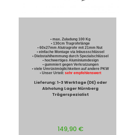
• max. Zuladung 100 Kg
• 130cm Tragrohrlänge
• 60x27mm Alutragrohr mit 21mm Nut
• einfache Montage via Inbussschlüssel
• Diebstahlhemmung durch Spezialschlüssel
• hochwertiges Aluminiumdesign
• gummiert gegen Verkratzungen
• viele Umrüstmöglichkeiten auf andere PKW
• Unser Urteil:
sehr empfehlenswert
Lieferung: 1-3 Werktage (DE) oder
Abholung Lager Nürnberg
Trägerspezialist
149,90 €