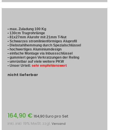
• max. Zuladung 100 Kg
• 130cm Tragrohrlänge
• 81x27mm Alurohr mit 21mm T-Nut
• Schwarzes stromlinienförmiges Aluprofil
• Diebstahlhemmung durch Spezialschlüssel
• hochwertiges Aluminiumdesign
• einfache Montage via Inbussschlüssel
• gummiert gegen Verkratzungen der Reling
• umrüstbar auf viele weitere PKW
• Unser Urteil:
sehr empfehlenswert
nicht lieferbar
164,90 €
164,90 Euro pro Set
inkl. inkl. 19% MwSt. zzgl.
Versand