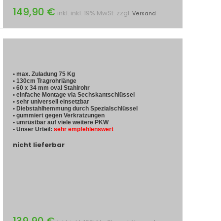
149,90 €
inkl. inkl. 19% MwSt. zzgl.
Versand
• max. Zuladung 75 Kg
• 130cm Tragrohrlänge
• 60 x 34 mm oval Stahlrohr
• einfache Montage via Sechskantschlüssel
• sehr universell einsetzbar
• Diebstahlhemmung durch Spezialschlüssel
• gummiert gegen Verkratzungen
• umrüstbar auf viele weitere PKW
• Unser Urteil:
sehr empfehlenswert
nicht lieferbar
139,90 €