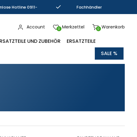
nlose Hotline 0911-
Fachhändler
793337
Kompetenz
Account
Merkzettel
Warenkorb
0
0
RSATZTEILE UND ZUBEHÖR
ERSATZTEILE
SALE %