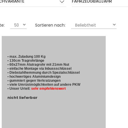
CHVARIANTE
FAHRZEUGBAUJAHR
te:
Sortieren nach:
• max. Zuladung 100 Kg
• 130cm Tragrohrlänge
• 60x27mm Alutragrohr mit 21mm Nut
• einfache Montage via Inbussschlüssel
• Diebstahlhemmung durch Spezialschlüssel
• hochwertiges Aluminiumdesign
• gummiert gegen Verkratzungen
• viele Umrüstmöglichkeiten auf andere PKW
• Unser Urteil:
sehr empfehlenswert
nicht lieferbar