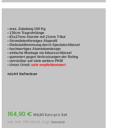
• max. Zuladung 100 Kg
• 130cm Tragrohrlänge
• 81x27mm Alurohr mit 21mm T-Nut
• Stromlinienförmiges Aluprofil
• Diebstahlhemmung durch Spezialschlüssel
• hochwertiges Aluminiumdesign
• einfache Montage via Inbussschlüssel
• gummiert gegen Verkratzungen der Reling
• umrüstbar auf viele weitere PKW
• Unser Urteil:
sehr empfehlenswert
nicht lieferbar
164,90 €
164,90 Euro pro Set
inkl. inkl. 19% MwSt. zzgl.
Versand