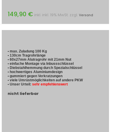
149,90 €
inkl. inkl. 19% MwSt. zzgl.
Versand
• max. Zuladung 100 Kg
• 130cm Tragrohrlänge
• 60x27mm Alutragrohr mit 21mm Nut
• einfache Montage via Inbussschlüssel
• Diebstahlhemmung durch Spezialschlüssel
• hochwertiges Aluminiumdesign
• gummiert gegen Verkratzungen
• viele Umrüstmöglichkeiten auf andere PKW
• Unser Urteil:
sehr empfehlenswert
nicht lieferbar