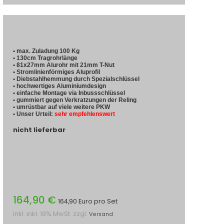
• max. Zuladung 100 Kg
• 130cm Tragrohrlänge
• 81x27mm Alurohr mit 21mm T-Nut
• Stromlinienförmiges Aluprofil
• Diebstahlhemmung durch Spezialschlüssel
• hochwertiges Aluminiumdesign
• einfache Montage via Inbussschlüssel
• gummiert gegen Verkratzungen der Reling
• umrüstbar auf viele weitere PKW
• Unser Urteil:
sehr empfehlenswert
nicht lieferbar
164,90 €
164,90 Euro pro Set
inkl. inkl. 19% MwSt. zzgl.
Versand