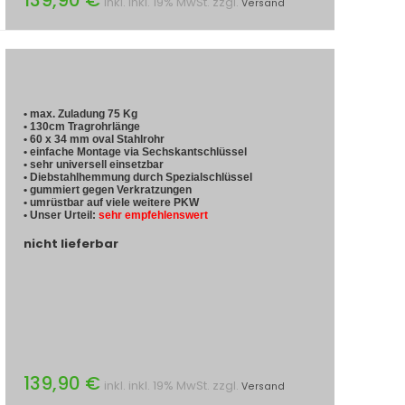
inkl. inkl. 19% MwSt. zzgl.
Versand
• max. Zuladung 75 Kg
• 130cm Tragrohrlänge
• 60 x 34 mm oval Stahlrohr
• einfache Montage via Sechskantschlüssel
• sehr universell einsetzbar
• Diebstahlhemmung durch Spezialschlüssel
• gummiert gegen Verkratzungen
• umrüstbar auf viele weitere PKW
• Unser Urteil:
sehr empfehlenswert
nicht lieferbar
139,90 €
inkl. inkl. 19% MwSt. zzgl.
Versand